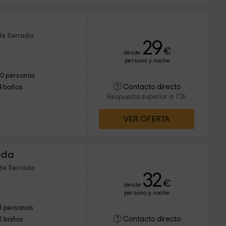
de Serrada
29
€
desde
persona y noche
10 personas
Contacto directo
4 baños
Respuesta superior a 72h
VER OFERTA
eda
 de Serrada
32
€
desde
persona y noche
8 personas
Contacto directo
2 baños