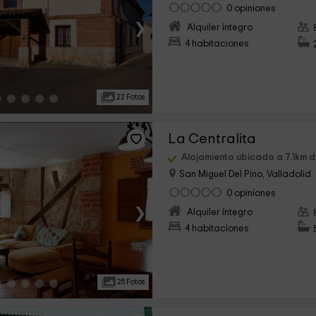
0 opiniones
›
Alquiler íntegro
4 habitaciones
22 Fotos
La Centralita
Alojamiento ubicado a 7.1km 
San Miguel Del Pino, Valladolid
0 opiniones
›
Alquiler íntegro
4 habitaciones
25 Fotos