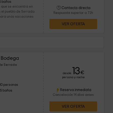
5 baños
 que se encuentra en
Contacto directo
 el pueblo de Serrada.
Respuesta superior a 72h
 para unas vacaciones
VER OFERTA
a Bodega
de Serrada
13
€
desde
persona y noche
30 personas
Reserva inmediata
15 baños
Cancelación 14 días antes
VER OFERTA