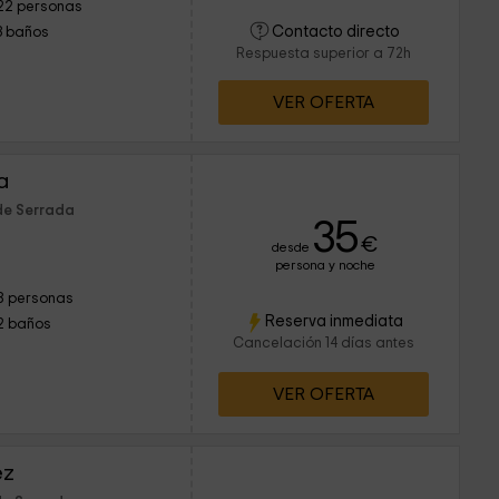
22 personas
Contacto directo
3 baños
Respuesta superior a 72h
VER OFERTA
a
de Serrada
35
€
desde
persona y noche
8 personas
Reserva inmediata
2 baños
Cancelación 14 días antes
VER OFERTA
ez