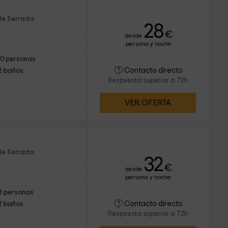
de Serrada
28
€
desde
persona y noche
10 personas
Contacto directo
2 baños
Respuesta superior a 72h
VER OFERTA
de Serrada
32
€
desde
persona y noche
8 personas
Contacto directo
2 baños
Respuesta superior a 72h