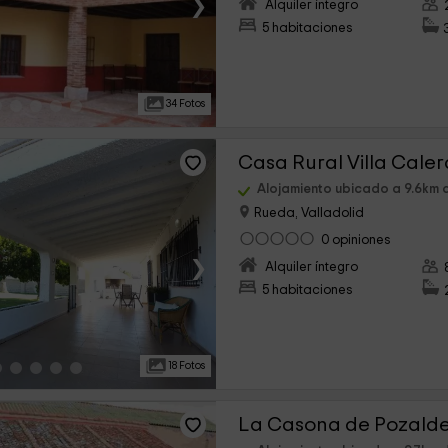
›
Alquiler íntegro
5 habitaciones
34 Fotos
Casa Rural Villa Caler
Alojamiento ubicado a 9.6km 
Rueda, Valladolid
0 opiniones
›
Alquiler íntegro
5 habitaciones
18 Fotos
La Casona de Pozald