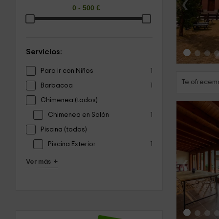
‹
Servicios:
Para ir con Niños
1
Te ofrecemo
Barbacoa
1
Chimenea (todos)
Chimenea en Salón
1
Piscina (todos)
Piscina Exterior
1
‹
+
Ver más