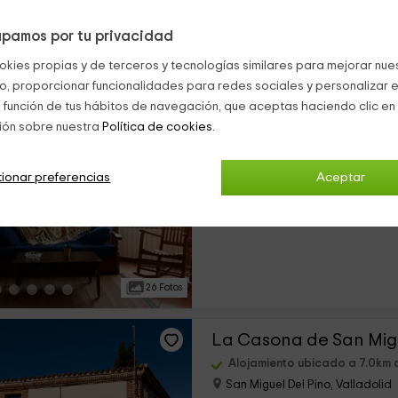
pamos por tu privacidad
38 Fotos
okies propias y de terceros y tecnologías similares para mejorar nuest
co, proporcionar funcionalidades para redes sociales y personalizar e
Pajar de Tasio
 función de tus hábitos de navegación, que aceptas haciendo clic en 
ión sobre nuestra
Política de cookies.
Alojamiento ubicado a 6.6km
San Miguel Del Pino, Valladolid
0 opiniones
ionar preferencias
Aceptar
›
Alquiler íntegro
3 habitaciones
26 Fotos
La Casona de San Mig
Alojamiento ubicado a 7.0km
San Miguel Del Pino, Valladolid