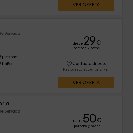
VER OFERTA
 de Serrada
29
€
desde
persona y noche
8 personas
Contacto directo
2 baños
Respuesta superior a 72h
VER OFERTA
oria
 de Serrada
50
€
desde
persona y noche