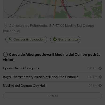
Carretera de Peñaranda, 18-A
47400
Medina Del Campo
(
Valladolid
)
Compartir ubicación
Generar ruta
Cerca de Albergue Juvenil Medina del Campo podrás
visitar:
Iglesia de La Colegiata
0,0 km
Royal Testamentary Palace of Isabel the Catholic
0,0 km
Medina del Campo City Hall
0,1 km
Ayuntamiento
0,1 km
Más
Collegiate Church of San Antolin
0,1 km