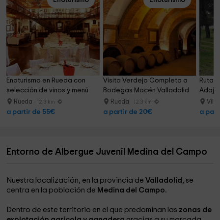
Enoturismo
Enoturismo
Enoturismo en Rueda con 
Visita Verdejo Completa a 
Ruta a
selección de vinos y menú
Bodegas Mocén Valladolid
Adaja,
Rueda
Rueda
Vill
12.3 km
12.3 km
a partir de 55€
a partir de 20€
a part
Entorno de Albergue Juvenil Medina del Campo
Nuestra localización, en la provincia de
Valladolid
, se
centra en la población de
Medina del Campo.
Dentro de este territorio en el que predominan las
zonas de
explotación agrícola y ganadera
gracias a su marcada