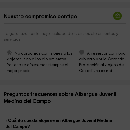
Estatua Gerardo Moraleja
0,2 km
Nuestro compromiso contigo
DIOS es amor
0,2 km
Iglesia Cristiana Evangélica
0,2 km
Te garantizamos la mejor calidad de nuestros alojamientos y
servicios
Fundación Museo de las Ferias
0,3 km
Caritas
0,3 km
No cargamos comisiones a los 
Al reservar con nosotr
viajeros, sino a los alojamientos. 
cubierto por la Garantía de
Centro San Vicente Ferrer
0,3 km
Por eso te ofrecemos siempre el 
Protección al viajero de 
mejor precio.
CasasRurales.net
Ermita de Nuestra Señora del Amparo
0,3 km
Parroquia San Miguel
0,4 km
Preguntas frecuentes sobre Albergue Juvenil
Iglesia De San Miguel Arcángel
0,4 km
Medina del Campo
Santa María Magdalena Agustinas
0,5 km
¿Cuánto cuesta alojarse en Albergue Juvenil Medina
del Campo?