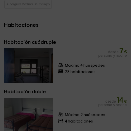
Albergues Medina Del Campo
Habitaciones
Habitación cuádruple
7
desde
€
persona y noche
Máximo 4 huéspedes
28 habitaciones
Habitación doble
14
desde
€
persona y noche
Máximo 2 huéspedes
4 habitaciones