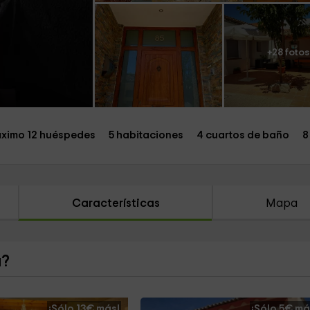
+28 fotos
ximo 12 huéspedes
5 habitaciones
4 cuartos de baño
8
Características
Mapa
a?
¡Sólo 13€ más!
¡Sólo 5€ má