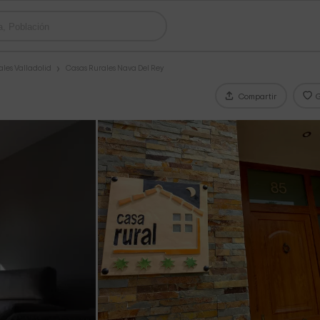
les Valladolid
Casas Rurales Nava Del Rey
Compartir