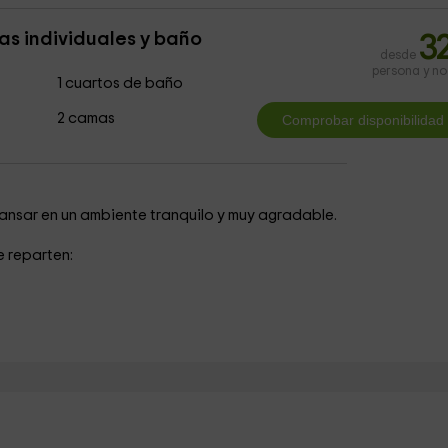
s individuales y baño
3
desde
persona y n
1 cuartos de baño
2 camas
cansar en un ambiente tranquilo y muy agradable.
se reparten: