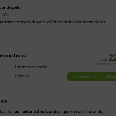
or de pelo
.
1,40m.
terraza
compartida para disfrutar de las vistas exteriores.
le con baño
2
desde
persona y n
1 cuartos de baño
1 camas
itas.
ad puede
aumentar a 3 huéspedes,
que van a disfrutar de: