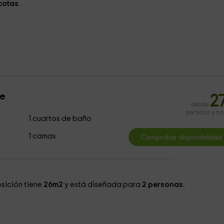
cotas
.
le
2
desde
persona y n
1 cuartos de baño
1 camas
sición tiene
26m2
y está diseñada para
2 personas.