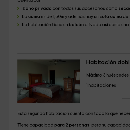
Cuenta con:
B
año privado
con todos sus accesorios como
secad
La
cama
es de 1,50m y además hay un
sofá cama
de 
La habitación tiene un
balcón
privado así como una
Habitación dob
Máximo 3 huéspedes
1 habitaciones
Esta segunda habitación cuenta con todo lo que neces
Tiene capacidad
para 2 personas
, pero su capacid