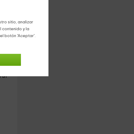
ro sitio, analizar
l contenido y la
el botón 'Aceptar'.
 un