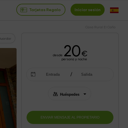
Tarjetas Regalo
Iniciar sesión
Casa Rural El Caño
Guardar
20
€
desde
persona y noche