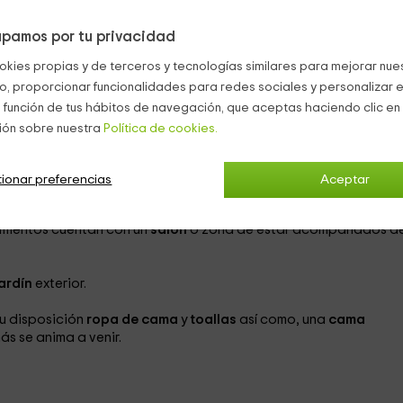
 y León
? ¿Te atreves a descubrirlos?
pamos por tu privacidad
okies propias y de terceros y tecnologías similares para mejorar nuest
s entre sí, y damos opción de elegirla con
balcón
privado o con
s personas que seáis, pues 2 están diseñadas para acoger a 2
co, proporcionar funcionalidades para redes sociales y personalizar e
 función de tus hábitos de navegación, que aceptas haciendo clic en 
ión sobre nuestra
Política de cookies.
na
compartida y abosultamente equipada (lavavajillas, horno,
ionar preferencias
Aceptar
eneral
con termostato propio.
amientos cuentan con un
salón
o zona de estar acompañados de
jardín
exterior.
su disposición
ropa de cama
y
toallas
así como, una
cama
ás se anima a venir.