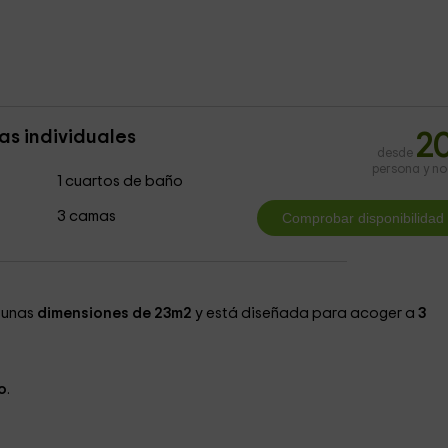
s individuales
2
desde
persona y n
1 cuartos de baño
3 camas
 unas
dimensiones de 23m2
y está diseñada para acoger a
3
o
.