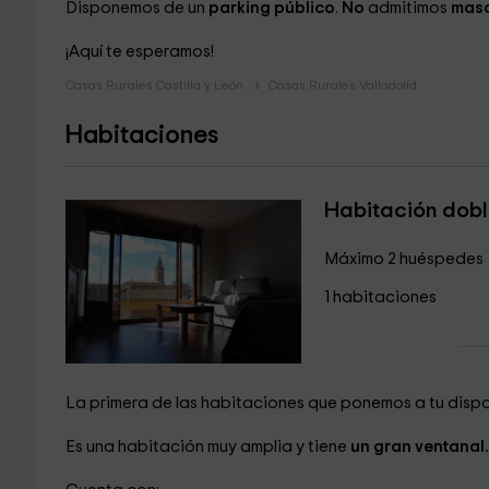
Disponemos de un
parking público
.
No
admitimos
mas
¡Aquí te esperamos!
Casas Rurales Castilla y León
Casas Rurales Valladolid
Habitaciones
Habitación dob
Máximo 2 huéspedes
1 habitaciones
La primera de las habitaciones que ponemos a tu dispo
Es una habitación muy amplia y tiene
un gran ventanal.