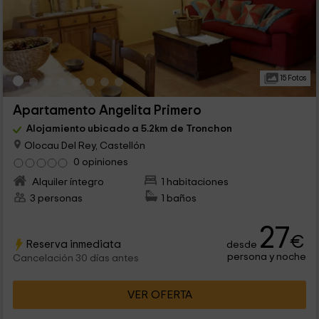
15 Fotos
Apartamento Angelita Primero
Alojamiento ubicado a 5.2km de Tronchon
Olocau Del Rey, Castellón
0 opiniones
Alquiler íntegro
1 habitaciones
3 personas
1 baños
27
€
Reserva inmediata
desde
persona y noche
Cancelación 30 días antes
VER OFERTA