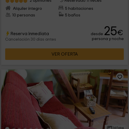
2 opiniones
Reservado 11 veces
Alquiler íntegro
5 habitaciones
10 personas
5 baños
25
€
Reserva inmediata
desde
persona y noche
Cancelación 30 días antes
VER OFERTA
14 Fotos