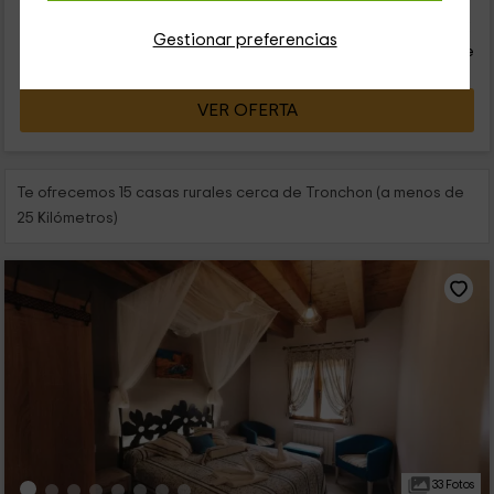
39
€
desde
Contacto directo
Gestionar preferencias
persona y noche
Respuesta superior a 72h
VER OFERTA
Te ofrecemos 15 casas rurales cerca de Tronchon (a menos de
25 Kilómetros)
33 Fotos