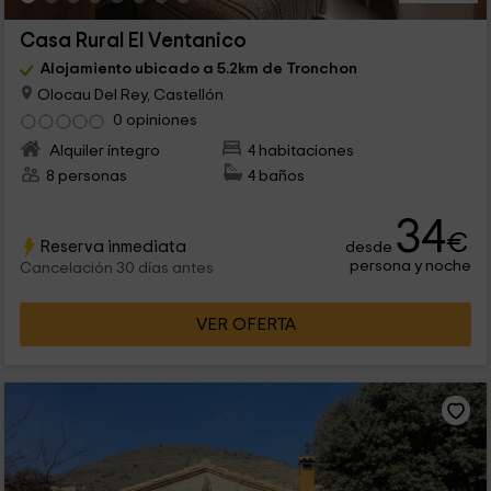
Casa Rural El Ventanico
Alojamiento ubicado a 5.2km de Tronchon
Olocau Del Rey, Castellón
0 opiniones
Alquiler íntegro
4 habitaciones
8 personas
4 baños
34
€
Reserva inmediata
desde
persona y noche
Cancelación 30 días antes
VER OFERTA