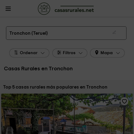
CasasRurales.net
Casas Rurales
Casas Rurales Aragón
Casas Rurales
Teruel
Casas Rurales Tronchon
Las 5 mejores casas rurales en Tronchon de 2026
Tronchon (Teruel)
Ordenar
Filtros
Mapa
Casas Rurales en Tronchon
Ordenar por:
Top 5 casas rurales más populares en Tronchon