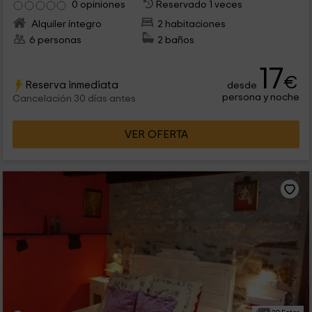
0 opiniones
Reservado 1 veces
Alquiler íntegro
2 habitaciones
6 personas
2 baños
17
€
Reserva inmediata
desde
persona y noche
Cancelación 30 días antes
VER OFERTA