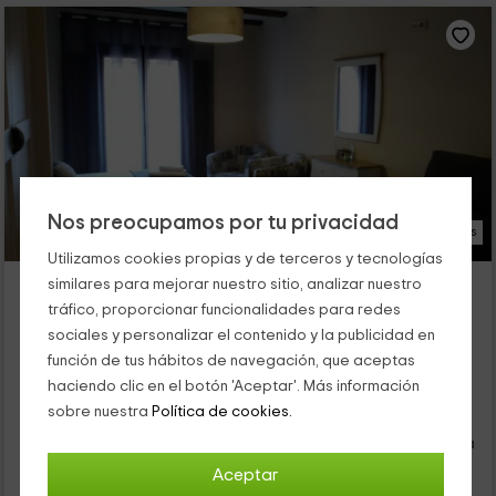
Nos preocupamos por tu privacidad
14 Fotos
Utilizamos cookies propias y de terceros y tecnologías
El Rincón del Gallo
similares para mejorar nuestro sitio, analizar nuestro
Tronchon, Teruel
tráfico, proporcionar funcionalidades para redes
0 opiniones
sociales y personalizar el contenido y la publicidad en
función de tus hábitos de navegación, que aceptas
Alquiler íntegro
2 habitaciones
haciendo clic en el botón 'Aceptar'. Más información
8 personas
2 baños
sobre nuestra
Política de cookies.
Esta acogedora casa rural de categoria superior se sitúa en
Tronchón, una bonita localidad de la pronvincia de Teruel. Está
en la parte alta del pueblo y conecta sus 2 plantas...
Aceptar