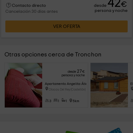
42
€
desde
Contacto directo
persona y noche
Cancelación 30 días antes
VER OFERTA
Otras opciones cerca de Tronchon
27
desde
€
persona y noche
Apartamento Angelita Ático
E
Olocau Del Rey (Castellón)
3
1
1
5km