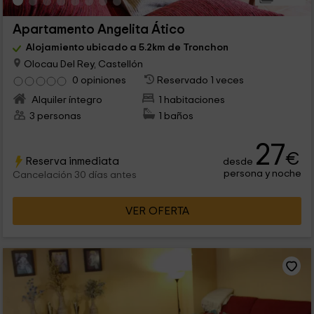
Apartamento Angelita Ático
Alojamiento ubicado a 5.2km de Tronchon
Olocau Del Rey, Castellón
0 opiniones
Reservado 1 veces
Alquiler íntegro
1 habitaciones
3 personas
1 baños
27
€
Reserva inmediata
desde
persona y noche
Cancelación 30 días antes
VER OFERTA