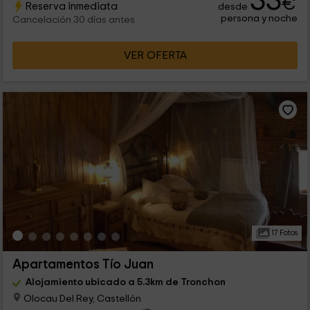
33
€
Reserva inmediata
desde
persona y noche
Cancelación 30 días antes
VER OFERTA
17 Fotos
Apartamentos Tío Juan
Alojamiento ubicado a 5.3km de Tronchon
Olocau Del Rey, Castellón