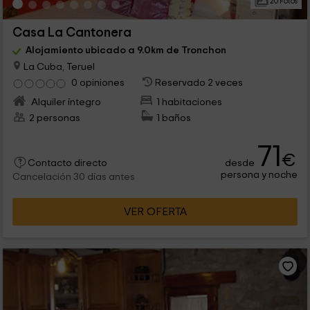
20 Fotos
Casa La Cantonera
Alojamiento ubicado a 9.0km de Tronchon
La Cuba, Teruel
0 opiniones
Reservado 2 veces
Alquiler íntegro
1 habitaciones
2 personas
1 baños
71
€
desde
Contacto directo
persona y noche
Cancelación 30 días antes
VER OFERTA