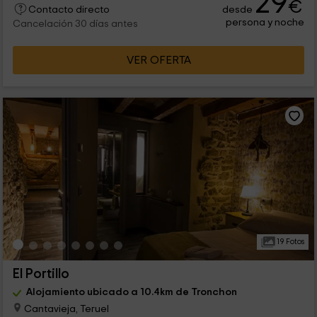
29
€
desde
Contacto directo
persona y noche
Cancelación 30 días antes
VER OFERTA
19 Fotos
El Portillo
Alojamiento ubicado a 10.4km de Tronchon
Cantavieja, Teruel