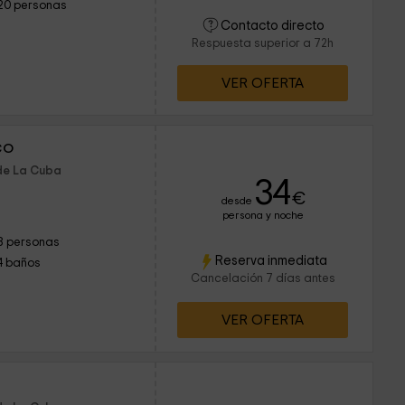
20 personas
Contacto directo
Respuesta superior a 72h
VER OFERTA
co
 de La Cuba
34
€
desde
persona y noche
8 personas
Reserva inmediata
4 baños
Cancelación 7 días antes
VER OFERTA