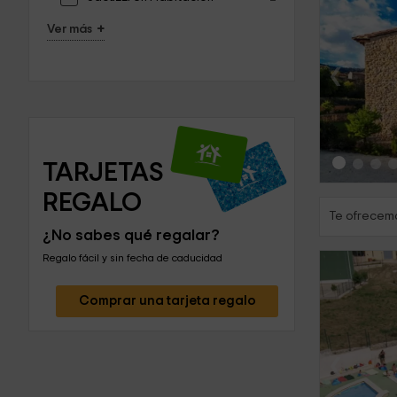
+
Ver más
‹
TARJETAS 
REGALO
Te ofrecemo
¿No sabes qué regalar?
Regalo fácil y sin fecha de caducidad
Comprar una tarjeta regalo
‹