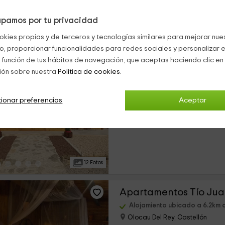
pamos por tu privacidad
17 Fotos
okies propias y de terceros y tecnologías similares para mejorar nuest
co, proporcionar funcionalidades para redes sociales y personalizar e
El Freginal
 función de tus hábitos de navegación, que aceptas haciendo clic en 
ión sobre nuestra
Política de cookies.
Alojamiento ubicado a 6.2km
Olocau Del Rey, Castellón
0 opiniones
Res
ionar preferencias
Aceptar
›
Alquiler íntegro
2 habitaciones
12 Fotos
Apartamentos Tío Ju
Alojamiento ubicado a 6.2km
Olocau Del Rey, Castellón