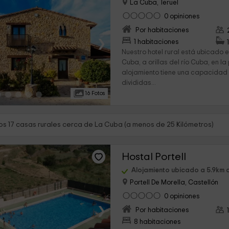
La Cuba, Teruel
0 opiniones
Por habitaciones
›
1 habitaciones
Nuestro hotel rural está ubicado e
Cuba, a orillas del río Cuba, en la
alojamiento tiene una capacidad
divididas...
16 Fotos
s 17 casas rurales cerca de La Cuba (a menos de 25 Kilómetros)
Hostal Portell
Alojamiento ubicado a 5.9km
Portell De Morella, Castellón
0 opiniones
›
Por habitaciones
8 habitaciones