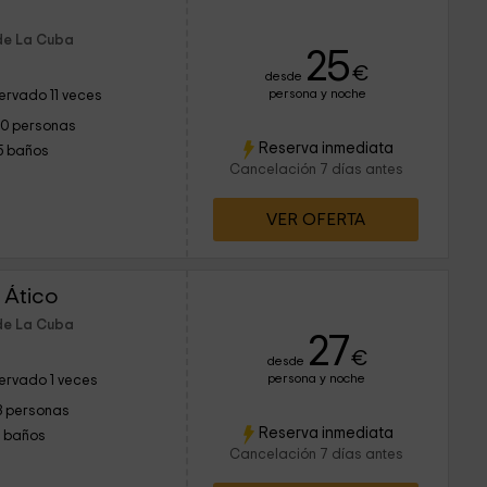
 de La Cuba
25
€
desde
persona y noche
ervado 11 veces
10 personas
Reserva inmediata
5 baños
Cancelación 7 días antes
VER OFERTA
 Ático
 de La Cuba
27
€
desde
persona y noche
ervado 1 veces
3 personas
Reserva inmediata
1 baños
Cancelación 7 días antes