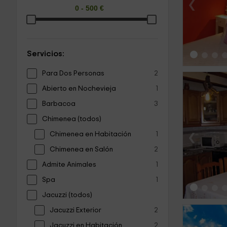
‹
Servicios:
Para Dos Personas
2
Abierto en Nochevieja
1
Barbacoa
3
Chimenea (todos)
‹
Chimenea en Habitación
1
Chimenea en Salón
2
Admite Animales
1
Spa
1
Jacuzzi (todos)
Jacuzzi Exterior
2
Jacuzzi en Habitación
2