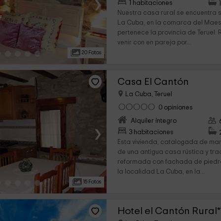
›
1 habitaciones
Nuestra casa rural se encuentra s
La Cuba, en la comarca del Maes
pertenece la provincia de Teruel.
venir con en pareja por...
20 Fotos
Casa El Cantón
La Cuba, Teruel
0 opiniones
Alquiler íntegro
›
3 habitaciones
Esta vivienda, catalogada de man
de una antigua casa rústica y tra
reformada con fachada de piedr
la localidad La Cuba, en la...
15 Fotos
Hotel el Cantón Rural*