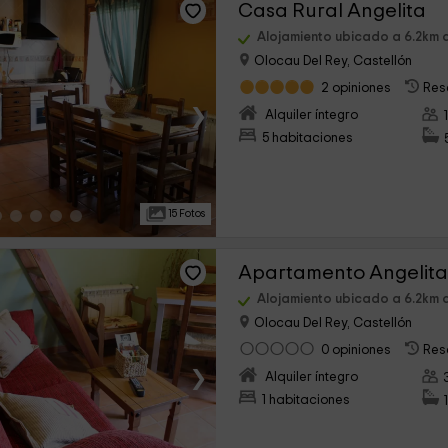
Casa Rural Angelita
Alojamiento ubicado a 6.2km
Olocau Del Rey, Castellón
2 opiniones
Res
›
Alquiler íntegro
5 habitaciones
15 Fotos
Apartamento Angelita
Alojamiento ubicado a 6.2km
Olocau Del Rey, Castellón
0 opiniones
Res
›
Alquiler íntegro
1 habitaciones