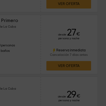
VER OFERTA
 Primero
 de La Cuba
27
€
desde
persona y noche
3 personas
Reserva inmediata
1 baños
Cancelación 7 días antes
VER OFERTA
 de La Cuba
29
€
desde
persona y noche