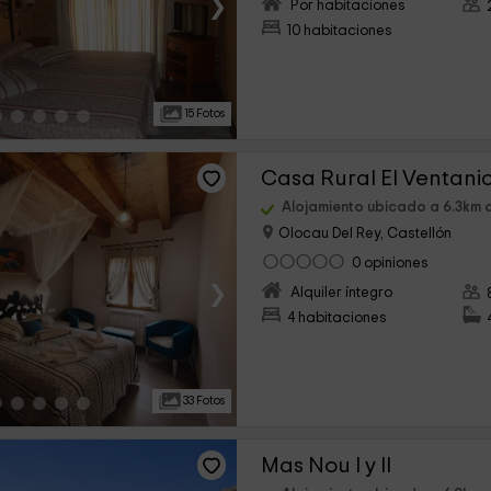
›
Por habitaciones
10 habitaciones
15 Fotos
Casa Rural El Ventani
Alojamiento ubicado a 6.3km
Olocau Del Rey, Castellón
0 opiniones
›
Alquiler íntegro
4 habitaciones
33 Fotos
Mas Nou I y II