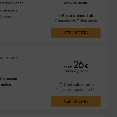
persona y noche
ervado 1 veces
6 personas
Reserva inmediata
2 baños
Cancelación 7 días antes
VER OFERTA
 de La Cuba
26
€
desde
persona y noche
4 personas
Contacto directo
1 baños
Respuesta superior a 72h
VER OFERTA