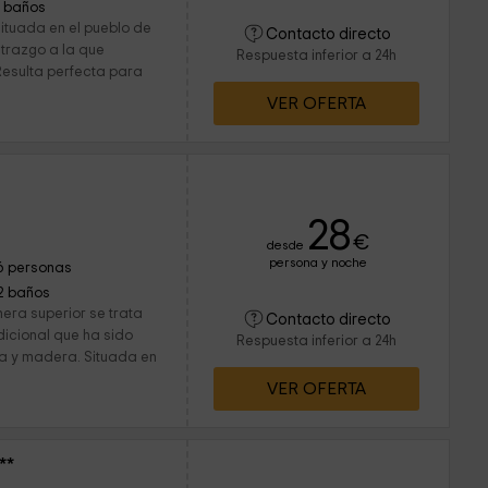
1 baños
ituada en el pueblo de
Contacto directo
trazgo a la que
Respuesta inferior a 24h
 Resulta perfecta para
VER OFERTA
28
€
desde
persona y noche
6 personas
2 baños
era superior se trata
Contacto directo
dicional que ha sido
Respuesta inferior a 24h
a y madera. Situada en
VER OFERTA
**