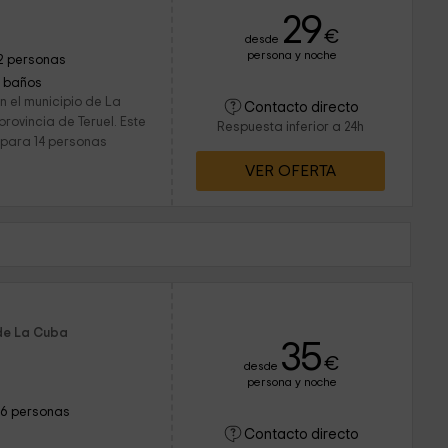
29
€
desde
persona y noche
2 personas
1 baños
n el municipio de La
Contacto directo
 provincia de Teruel. Este
Respuesta inferior a 24h
 para 14 personas
VER OFERTA
 de La Cuba
35
€
desde
persona y noche
16 personas
Contacto directo