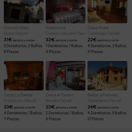
Casa El Olmo
Vivelorural
Casa Vidal
Gudar (Teruel)
Cuevas Labradas (Teruel)
Cantavieja (Teruel)
31
€
32
€
22
€
persona y noche
persona y noche
persona y noche
3 Dormitorios, 2 Baños,
1 Dormitorios, 1 Baños,
4 Dormitorios, 2 Baños,
8 Plazas
4 Plazas
9 Plazas
Casa La Fuente
Casa el Cuatro
Bielas y Pistones
El Vallecillo (Teruel)
Beceite (Teruel)
Castelseras (Teruel)
23
€
23
€
24
€
persona y noche
persona y noche
persona y noche
4 Dormitorios, 1 Baños,
2 Dormitorios, 1 Baños,
4 Dormitorios, 5 Baños,
7 Plazas
6 Plazas
12 Plazas