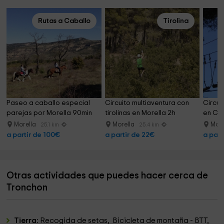
Rutas a Caballo
Tirolina
Paseo a caballo especial 
Circuito multiaventura con 
Circui
parejas por Morella 90min
tirolinas en Morella 2h
en Cas
Morella
Morella
More
25.1 km
25.4 km
a partir de 100€
a partir de 22€
a part
Otras actividades que puedes hacer cerca de
Tronchon
Tierra:
Recogida de setas, Bicicleta de montaña - BTT,