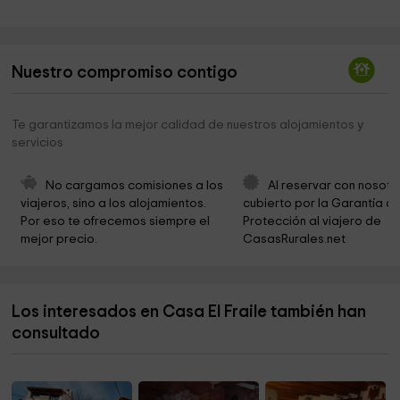
CONVENTO DE LAS AGUSTINAS-CENTRO DE
6,1 km
INTERPRETACIÓN-OFICINA DE TURISMO
Oficina De Turismo Y Centro Interpretación Del
6,1 km
Nuestro compromiso contigo
Patrimonio Arquitectónico Del Maestrazgo
Convento Agustinas Ermitañas
6,1 km
Te garantizamos la mejor calidad de nuestros alojamientos y
servicios
Penya-Roja Gallery
6,1 km
Ayuntamiento de Mirambell
6,2 km
No cargamos comisiones a los 
Al reservar con nosotr
viajeros, sino a los alojamientos. 
cubierto por la Garantía de
Iglesia Parroquial de Santa Margarita
6,2 km
Por eso te ofrecemos siempre el 
Protección al viajero de 
mejor precio.
CasasRurales.net
Ermita de San Roque
6,3 km
Ayuntamiento De La Cuba
9,2 km
Los interesados en Casa El Fraile también han
Parròquia de les Neus
10,0 km
consultado
Iglesia parroquial
10,0 km
Ayuntamiento de la Mata de Morella
10,0 km