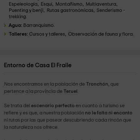
Espeleología, Esquí, Montañismo, Multiaventura,
Puenting y benji, Rutas gastronómicas, Senderismo -
trekking.
Agua:
Barranquismo.
Talleres:
Cursos y talleres, Observación de fauna y flora.
Entorno de Casa El Fraile
Nos encontramos en la población de
Tronchón
, que
pertence a la provincia de
Teruel
.
Se trata del
escenario perfecto
en cuanto a turismo se
refiere y es que, a nuestra población
no le falta ni encanto
ni rutas por las que pasear descubriendo cada rincón que
la naturaleza nos ofrece.