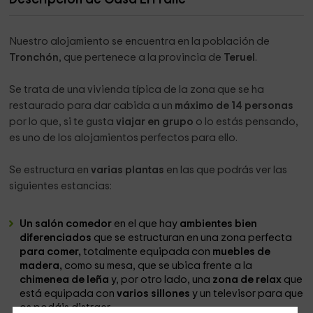
Nuestro alojamiento se encuentra en la población de
Tronchón
, que pertenece a la provincia de
Teruel
.
Se trata de una vivienda típica de la zona que se ha
restaurado para dar cabida a un
máximo de 14 personas
por lo que, si te gusta
viajar en grupo
o lo estás pensando,
es uno de los alojamientos perfectos para ello.
Se estructura en
varias plantas
en las que podrás ver las
siguientes estancias:
Un salón comedor
en el que hay
ambientes bien
diferenciados
que se estructuran en una zona perfecta
para comer,
totalmente equipada con
muebles de
madera,
como su mesa, que se ubica frente a la
chimenea de leña
y, por otro lado, una
zona de relax
que
está equipada con
varios sillones
y un televisor para que
os podáis distraer.