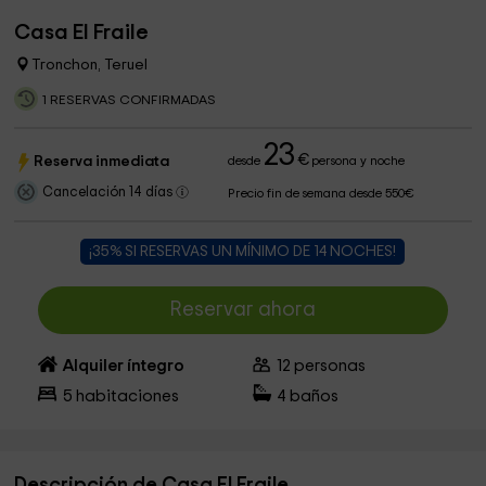
Casa El Fraile
Tronchon, Teruel
1 RESERVAS CONFIRMADAS
23
€
Reserva inmediata
desde
persona y noche
Cancelación 14 días
Precio fin de semana desde 550€
¡35% SI RESERVAS UN MÍNIMO DE 14 NOCHES!
Reservar ahora
Alquiler íntegro
12
personas
5
habitaciones
4
baños
Descripción de Casa El Fraile