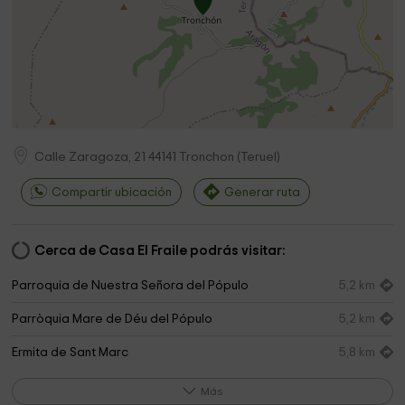
Calle Zaragoza, 21
44141
Tronchon
(
Teruel
)
Compartir ubicación
Generar ruta
Cerca de Casa El Fraile podrás visitar:
Parroquia de Nuestra Señora del Pópulo
5,2 km
Parròquia Mare de Déu del Pópulo
5,2 km
Ermita de Sant Marc
5,8 km
iglesia
6,0 km
Más