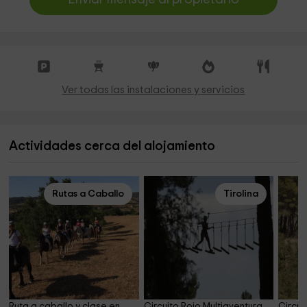
Ver todas las instalaciones y servicios
Actividades cerca del alojamiento
Rutas a Caballo
Tirolina
Ruta a caballo y clase en 
Circuito Rojo Multiaventura 
Circui