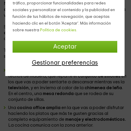
tráfico, proporcionar funcionalidades para redes
Nuestro alojamiento se encuentra dentro de la
provincia
de Castellón
, en la que vas a poder disfrutar de las mejores
sociales y personalizar el contenido y la publicidad en
vistas y comodidades en el
pueblo de Olocau del Rey.
función de tus hábitos de navegación, que aceptas
haciendo clic en el botón 'Aceptar'. Más información
Se trata de una casita agradable en la que
vas a poder
sobre nuestra
Política de cookies.
desconectar,
y disfrutar de la tranquilidad sin problemas
de ruidos ni tampoco de equipamiento.
Aceptar
Tiene
capacidad para 4 personas,
y consta de las
siguientes estancias:
Gestionar preferencias
Un salón comedor
amplio con paredes de piedra y
techos de madera, que reparte el
conjunto de sillones
en
los que vas a poder sentarte a descansar mientras ves la
televisión
, y en invierno al calor de la
chimenea de leña
.
En el centro, una
mesa redonda
que se rodea de su
conjunto de sillas.
Una
cocina office amplia
en la que vas a poder disfrutar
haciendo los platos que más te gusten gracias al
completo equipamiento de
menaje y electrodomésticos.
La cocina comunica con la zona anterior.