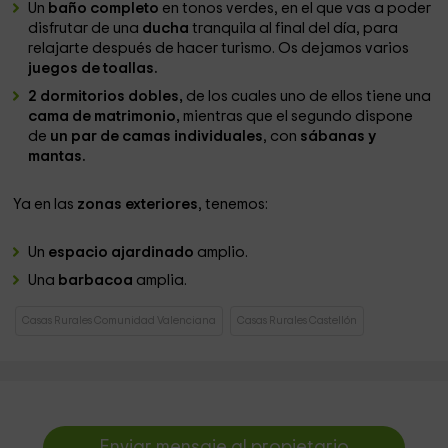
Un
baño completo
en tonos verdes, en el que vas a poder
disfrutar de una
ducha
tranquila al final del día, para
relajarte después de hacer turismo. Os dejamos varios
juegos de toallas.
2 dormitorios dobles,
de los cuales uno de ellos tiene una
cama de matrimonio,
mientras que el segundo dispone
de
un par de camas individuales
, con
sábanas y
mantas.
Ya en las
zonas exteriores
, tenemos:
Un
espacio ajardinado
amplio.
Una
barbacoa
amplia.
Casas Rurales Comunidad Valenciana
Casas Rurales Castellón
Enviar mensaje al propietario