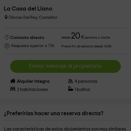
La Casa del Llano
Olocau Del Rey, Castellón
20
€
Contacto directo
desde
persona y noche
Respuesta superior a 72h
Precio fin de semana desde 160€
Enviar mensaje al propietario
Alquiler íntegro
4
personas
2
habitaciones
1
baños
¿Preferirías hacer una reserva directa?
Las características de estos alojamientos son muy similares.