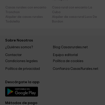
Casas rurales con encanto
Casa rural con encanto La
Tronchon
Cuba
Alquiler de casas rurales
Alquiler de casa rural Luco De
Todolella
Bordon
Sobre Nosotros
¿Quiénes somos?
Blog Casasrurales.net
Contactar
Equipo editorial
Condiciones legales
Política de cookies
Política de privacidad
Confianza CasasRurales.net
Descárgate la app
Métodos de pago