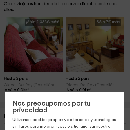
Otros viajeros han decidido reservar directamente con
ellos.
¡Sólo 2,383€ más!
¡Sólo 7€ más!
Hasta 3 pers.
Hasta 3 pers.
Olocau Del Rey (Castellón)
Olocau Del Rey (Castellón)
¡A sólo 0.0km!
¡A sólo 0.0km!
Nos preocupamos por tu
privacidad
Descripción de La Casa del Llano
Utilizamos cookies propias y de terceros y tecnologías
similares para mejorar nuestro sitio, analizar nuestro