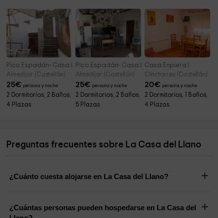
Pico Espadán- Casa La Rodana
Pico Espadán- Casa El Cañar
Casa Enpiera I
Almedíjar (Castellón)
Almedíjar (Castellón)
Cinctorres (Castellón)
25
€
25
€
20
€
persona y noche
persona y noche
persona y noche
2 Dormitorios, 2 Baños,
2 Dormitorios, 2 Baños,
2 Dormitorios, 1 Baños,
4 Plazas
5 Plazas
4 Plazas
Preguntas frecuentes sobre La Casa del Llano
¿Cuánto cuesta alojarse en La Casa del Llano?
¿Cuántas personas pueden hospedarse en La Casa del
Llano?