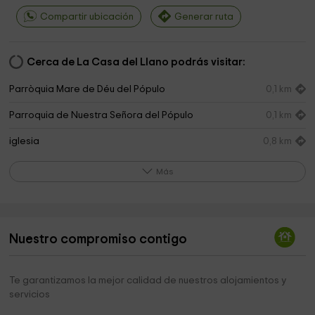
Compartir ubicación
Generar ruta
Cerca de La Casa del Llano podrás visitar:
Parròquia Mare de Déu del Pópulo
0,1 km
Parroquia de Nuestra Señora del Pópulo
0,1 km
iglesia
0,8 km
Ermita de Sant Marc
3,1 km
Más
CONVENTO DE LAS AGUSTINAS-CENTRO DE
5,5 km
INTERPRETACIÓN-OFICINA DE TURISMO
Convento Agustinas Ermitañas
5,5 km
Nuestro compromiso contigo
Oficina De Turismo Y Centro Interpretación Del
5,5 km
Patrimonio Arquitectónico Del Maestrazgo
Te garantizamos la mejor calidad de nuestros alojamientos y
servicios
Parròquia de les Neus
5,5 km