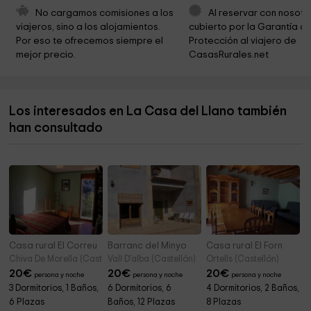
Iglesia parroquial
5,6 km
No cargamos comisiones a los 
Al reservar con nosotr
viajeros, sino a los alojamientos. 
cubierto por la Garantía de
Ayuntamiento de la Mata de Morella
5,6 km
Por eso te ofrecemos siempre el 
Protección al viajero de 
mejor precio.
CasasRurales.net
Penya-Roja Gallery
5,6 km
Ayuntamiento de Mirambell
5,6 km
Los interesados en La Casa del Llano también
Iglesia Parroquial de Santa Margarita
5,6 km
han consultado
Ermita de San Roque
5,7 km
Ayuntamiento De La Cuba
6,3 km
Casa rural El Correu
Barranc del Minyo
Casa rural El Forn
Chiva De Morella (Castellón)
Vall D'alba (Castellón)
Ortells (Castellón)
20
€
20
€
20
€
persona y noche
persona y noche
persona y noche
3 Dormitorios, 1 Baños,
6 Dormitorios, 6
4 Dormitorios, 2 Baños,
6 Plazas
Baños, 12 Plazas
8 Plazas