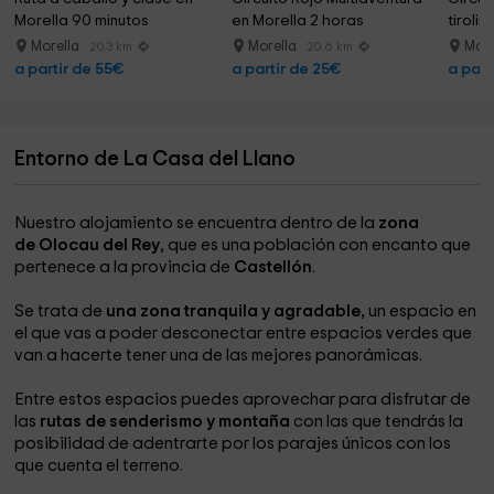
Morella 90 minutos
en Morella 2 horas
tiroli
Morella
Morella
More
20.3 km
20.6 km
a partir de 55€
a partir de 25€
a part
Entorno de La Casa del Llano
Nuestro alojamiento se encuentra dentro de la
zona
de Olocau del Rey
, que es una población con encanto que
pertenece a la provincia de
Castellón
.
Se trata de
una zona tranquila y agradable,
un espacio en
el que vas a poder desconectar entre espacios verdes que
van a hacerte tener una de las mejores panorámicas.
Entre estos espacios puedes aprovechar para disfrutar de
las
rutas de senderismo y montaña
con las que tendrás la
posibilidad de adentrarte por los parajes únicos con los
que cuenta el terreno.