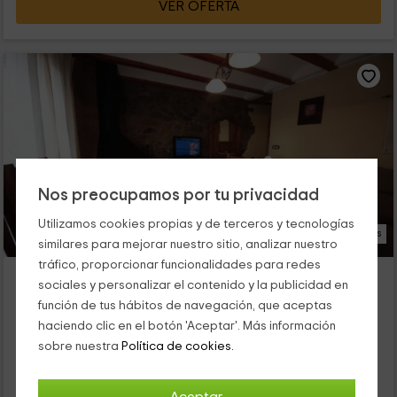
VER OFERTA
Nos preocupamos por tu privacidad
Utilizamos cookies propias y de terceros y tecnologías
14 Fotos
similares para mejorar nuestro sitio, analizar nuestro
tráfico, proporcionar funcionalidades para redes
Casa Hermanos Gómez- Casa Nueva
sociales y personalizar el contenido y la publicidad en
Mosqueruela, Teruel
función de tus hábitos de navegación, que aceptas
0 opiniones
haciendo clic en el botón 'Aceptar'. Más información
Alquiler íntegro
2 habitaciones
sobre nuestra
Política de cookies.
4 personas
1 baños
Este alojamiento es perfecto para que puedas desconectar y