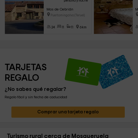
persona y noche
Mas de Cebrián
M
Puertomingalvo (Teruel)
24
11
11
6km
TARJETAS 
REGALO
¿No sabes qué regalar?
Regalo fácil y sin fecha de caducidad
Comprar una tarjeta regalo
Turismo rural cerca de Mosqueruela