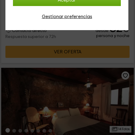
Aceptar
disfrutar de la tranquilidad en la provincia de Teruel, y
concretamente en la zona de Mosqueruela. Se trata de uno
de los...
Gestionar preferencias
32
€
desde
Contacto directo
persona y noche
Respuesta superior a 72h
VER OFERTA
14 Fotos