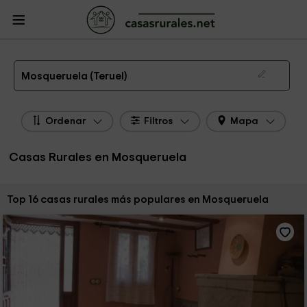
CasasRurales.net
Casas Rurales
Casas Rurales Aragón
Casas Rurales
Teruel
Casas Rurales Mosqueruela
Las 16 mejores casas rurales en Mosqueruela de 2026
Mosqueruela (Teruel)
Ordenar
Filtros
Mapa
Casas Rurales en Mosqueruela
Ordenar por:
Top 16 casas rurales más populares en Mosqueruela