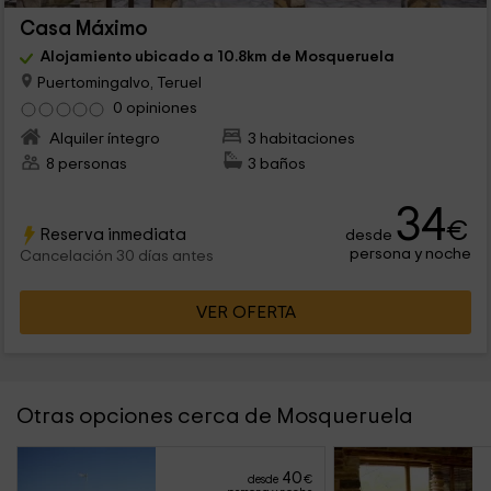
Casa Máximo
Alojamiento ubicado a 10.8km de Mosqueruela
Puertomingalvo, Teruel
0 opiniones
Alquiler íntegro
3 habitaciones
8 personas
3 baños
34
€
Reserva inmediata
desde
persona y noche
Cancelación 30 días antes
VER OFERTA
Otras opciones cerca de Mosqueruela
40
desde
€