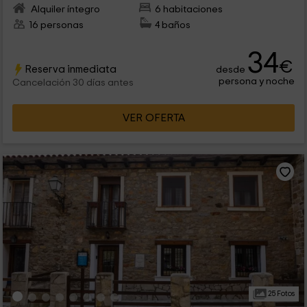
Alquiler íntegro
6 habitaciones
16 personas
4 baños
34
€
Reserva inmediata
desde
persona y noche
Cancelación 30 días antes
VER OFERTA
25 Fotos