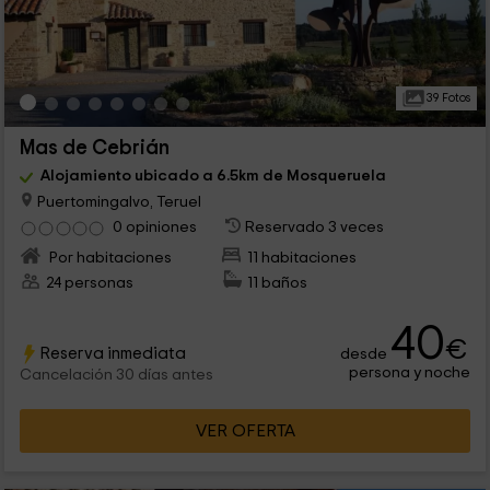
39 Fotos
Mas de Cebrián
Alojamiento ubicado a 6.5km de Mosqueruela
Puertomingalvo, Teruel
0 opiniones
Reservado 3 veces
Por habitaciones
11 habitaciones
24 personas
11 baños
40
€
Reserva inmediata
desde
persona y noche
Cancelación 30 días antes
VER OFERTA