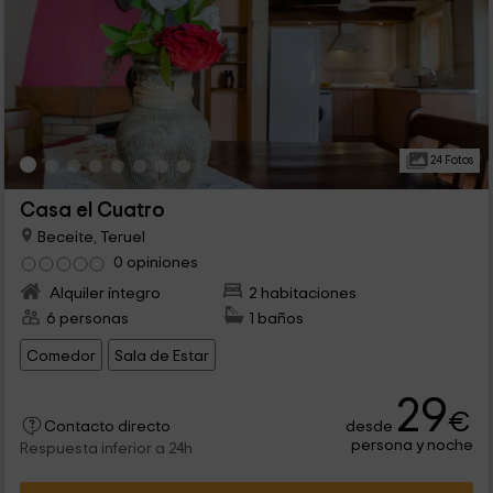
24 Fotos
Casa el Cuatro
Beceite, Teruel
0 opiniones
Alquiler íntegro
2 habitaciones
6 personas
1 baños
Comedor
Sala de Estar
29
€
desde
Contacto directo
persona y noche
Respuesta inferior a 24h