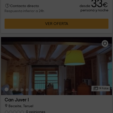
33
€
desde
Contacto directo
persona y noche
Respuesta inferior a 24h
VER OFERTA
19 Fotos
Can Juver I
Beceite, Teruel
0 opiniones