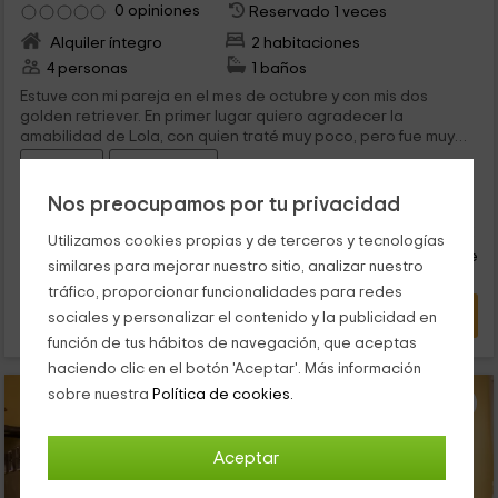
0 opiniones
Reservado 1 veces
Alquiler íntegro
2 habitaciones
4 personas
1 baños
Estuve con mi pareja en el mes de octubre y con mis dos
golden retriever. En primer lugar quiero agradecer la
amabilidad de Lola, con quien traté muy poco, pero fue muy
amable y atenta. Los alojamientos estan muy guapos, sobre
Comedor
Sala de Estar
todo tienen una terraza muy guapa que da directo a la
montaña. Lo único que se podría mejorar son los colchones
Nos preocupamos por tu privacidad
23
que no son muy confortables, por lo demás pasamos un fin de
€
semana maravilloso.
Reserva inmediata
desde
Utilizamos cookies propias y de terceros y tecnologías
persona y noche
Cancelación 30 días antes
similares para mejorar nuestro sitio, analizar nuestro
tráfico, proporcionar funcionalidades para redes
VER OFERTA
sociales y personalizar el contenido y la publicidad en
función de tus hábitos de navegación, que aceptas
haciendo clic en el botón 'Aceptar'. Más información
sobre nuestra
Política de cookies.
Aceptar