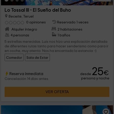
Lo Tossal III - El Sueño del Buho
Beceite, Teruel
0 opiniones
Reservado 1 veces
Alquiler íntegro
2 habitaciones
4 personas
1 baños
5 estrellas merecidas. Luis nos hizo una explicación detallada
de diferentes rutas tanto para hacer senderismo como para ir
en coche, muy atento. Nos ha encantado la estancia :-)
Comedor
Sala de Estar
25
€
Reserva inmediata
desde
persona y noche
Cancelación 14 días antes
VER OFERTA