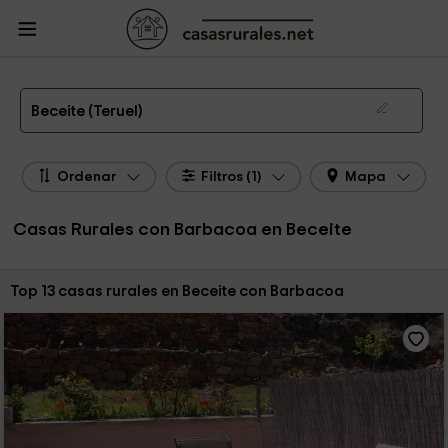
CasasRurales.net
Casas Rurales
Casas Rurales Aragón
Casas Rurales
Teruel
Casas Rurales Beceite
Casas Rurales con Barbacoa en Beceite
Beceite (Teruel)
Ordenar
Filtros (1)
Mapa
Casas Rurales con Barbacoa en Beceite
Ordenar por:
Top 13 casas rurales en Beceite con Barbacoa