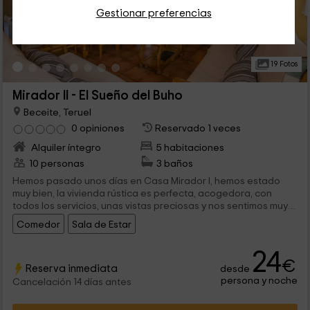
Gestionar preferencias
19 Fotos
Mirador II - El Sueño del Buho
Beceite, Teruel
0 opiniones
Reservado 1 veces
Alquiler íntegro
5 habitaciones
10 personas
3 baños
Hemos pasado unos días en Casa Mirador I, hemos estado
muy bien, la vivienda rústica es perfecta, acogedora, con
todos los servicios, unas vistas preciosas y nos sentimos muy
bien cada vez que venimos, pues este es el cuarto año. Ana,
Comedor
Sala de Estar
siempre nos tratas muy bien, y no dudes en que volveremos.
Recomendamos tu alojamiento para todo aquel que lo quiera
24
disfrutar de sus vacaciones, merece la pena.
€
Reserva inmediata
desde
persona y noche
Cancelación 14 días antes