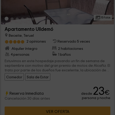
15 Fotos
Apartamento Ulldemó
Beceite, Teruel
2 opiniones
Reservado 5 veces
Alquiler íntegro
2 habitaciones
4 personas
1 baños
Estuvimos en este hospedaje pasando un fin de semana de
septiembre con motivo del gran premio de motos de Alcañiz. El
trato por parte de los dueños fue excelente, la ubicación de
los alojamientos es muy buena. Se me olvidaron unos guantes
Comedor
Sala de Estar
y Lola tuvo el detalle de mandarmelos a casa corriendo de su
cargo los gastos de envío, un detallazo. En fin, muy buena
23
gente. Os recomiendo una visita.
€
Reserva inmediata
desde
persona y noche
Cancelación 30 días antes
VER OFERTA