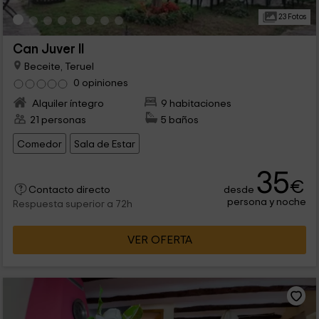
23 Fotos
Can Juver II
Beceite, Teruel
0 opiniones
Alquiler íntegro
9 habitaciones
21 personas
5 baños
Comedor
Sala de Estar
35
€
desde
Contacto directo
persona y noche
Respuesta superior a 72h
VER OFERTA