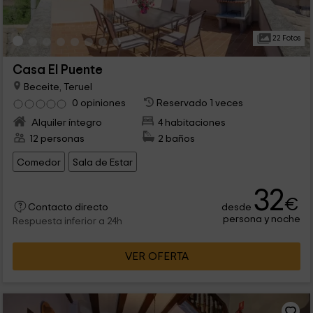
22 Fotos
Casa El Puente
Beceite, Teruel
0 opiniones
Reservado 1 veces
Alquiler íntegro
4 habitaciones
12 personas
2 baños
Comedor
Sala de Estar
32
€
desde
Contacto directo
persona y noche
Respuesta inferior a 24h
VER OFERTA