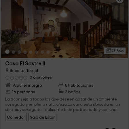
29 Fotos
Casa El Sastre II
Beceite, Teruel
0 opiniones
Alquiler íntegro
8 habitaciones
16 personas
3 baños
La aconsejo a todos los que deseen gozar de un ambiente
sosegado y en plena naturaleza.La casa está ubicada en un
sitio muy sosegado, realmente bien pertrechada y con una
genial relación calidad/precio.Excelente trato por la parte de
Comedor
Sala de Estar
los dueños.Si deseas gozar de la naturaleza de los Ports, no
dudes, este es el sitio indicado.