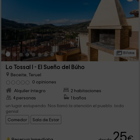
15 Fotos
Lo Tossal I - El Sueño del Búho
Beceite, Teruel
0 opiniones
Alquiler íntegro
2 habitaciones
4 personas
1 baños
un lugar estupendo. Nos llamó la atención el pueblo. todo
genial
Comedor
Sala de Estar
25
€
Reserva inmediata
desde