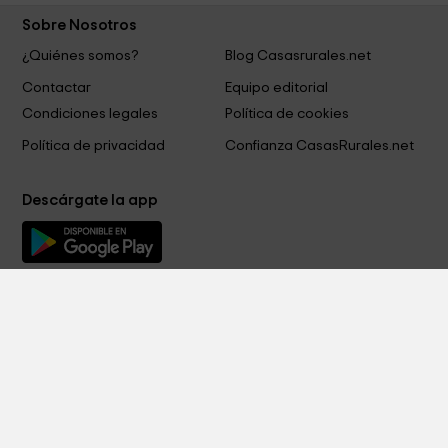
Sobre Nosotros
¿Quiénes somos?
Blog Casasrurales.net
Contactar
Equipo editorial
Condiciones legales
Política de cookies
Política de privacidad
Confianza CasasRurales.net
Descárgate la app
Métodos de pago
Síguenos en