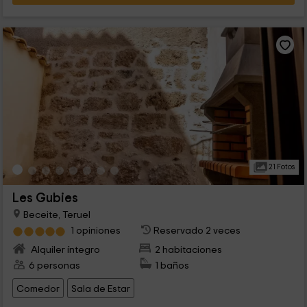
21 Fotos
Les Gubies
Beceite, Teruel
1 opiniones
Reservado 2 veces
Alquiler íntegro
2 habitaciones
6 personas
1 baños
Comedor
Sala de Estar