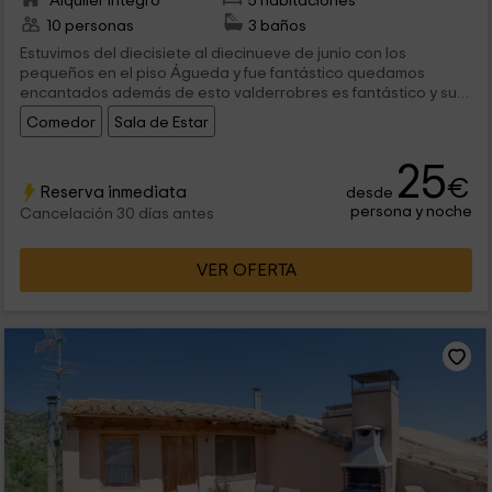
Alquiler íntegro
5 habitaciones
10 personas
3 baños
Estuvimos del diecisiete al diecinueve de junio con los
pequeños en el piso Águeda y fue fantástico quedamos
encantados además de esto valderrobres es fantástico y su
ambiente.Carmen la dueña es un sol de mujer y su trato
Comedor
Sala de Estar
insuperable además de esto si le haces caso en lo que se
refiere a sus indicaciones en las sendas triunfaréis total
25
volveremos...
€
Reserva inmediata
desde
persona y noche
Cancelación 30 días antes
VER OFERTA