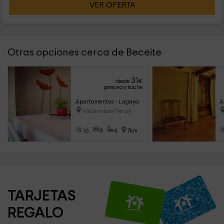
VER OFERTA
Otras opciones cerca de Beceite
31
desde
€
persona y noche
Apartamentos - Lagaya
A
Valderrobres (Teruel)
16
8
4
7km
TARJETAS 
REGALO