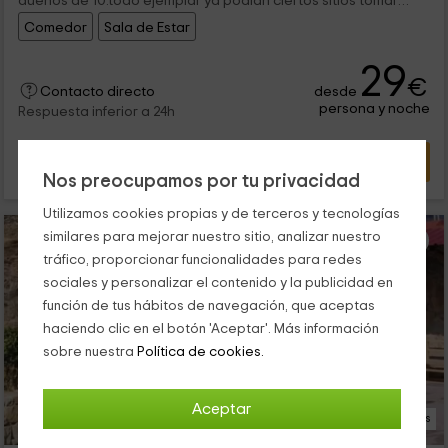
dueños de 10.todo ejemplar ya podian ciertos sitios tomar
ejemplo de su gestion y calidades.volveremos
Comedor
Sala de Estar
29
€
desde
Contacto directo
persona y noche
Respuesta inferior a 24h
VER OFERTA
Nos preocupamos por tu privacidad
Utilizamos cookies propias y de terceros y tecnologías
similares para mejorar nuestro sitio, analizar nuestro
tráfico, proporcionar funcionalidades para redes
sociales y personalizar el contenido y la publicidad en
función de tus hábitos de navegación, que aceptas
haciendo clic en el botón 'Aceptar'. Más información
sobre nuestra
Política de cookies.
Aceptar
19 Fotos