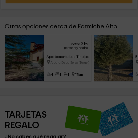
Otras opciones cerca de Formiche Alto
31
desde
€
persona y noche
Apartamento Las Tinajas
E
Alcala De La Selva (Teruel)
4
1
1
17km
TARJETAS 
REGALO
¿No sabes qué regalar?