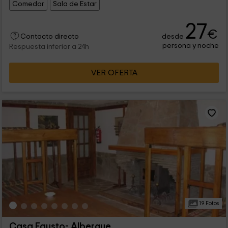
Comedor
Sala de Estar
múltiples apartados (casas,apartamentos,camping...) nos
alojamos en los pisos con zona común y realmente bien todo.
27
Los animales hermosos, mi hijo enamorado del sitio y de los
€
animales.
desde
Contacto directo
persona y noche
Respuesta inferior a 24h
VER OFERTA
19 Fotos
Casa Fausto- Albergue