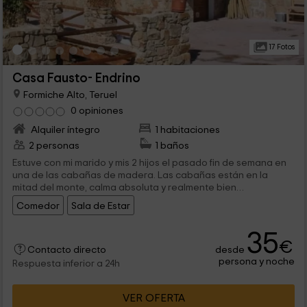
17 Fotos
Casa Fausto- Endrino
Formiche Alto, Teruel
0 opiniones
Alquiler íntegro
1 habitaciones
2 personas
1 baños
Estuve con mi marido y mis 2 hijos el pasado fin de semana en
una de las cabañas de madera. Las cabañas están en la
mitad del monte, calma absoluta y realmente bien
pertrechadas. Cenamos los un par de días en Casa Fausto:
Comedor
Sala de Estar
cena riquísima tanto para pequeños para adultos. Trato
realmente agradable y muy cerca de Dinópolis.
35
Absolutamente aconsejable
€
desde
Contacto directo
persona y noche
Respuesta inferior a 24h
VER OFERTA