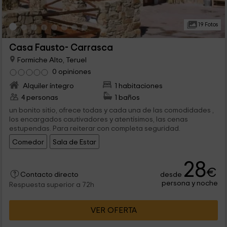
19 Fotos
Casa Fausto- Carrasca
Formiche Alto, Teruel
0 opiniones
Alquiler íntegro
1 habitaciones
4 personas
1 baños
un bonito sitio, ofrece todas y cada una de las comodidades ,
los encargados cautivadores y atentísimos, las cenas
estupendas. Para reiterar con completa seguridad.
Comedor
Sala de Estar
28
€
desde
Contacto directo
persona y noche
Respuesta superior a 72h
VER OFERTA