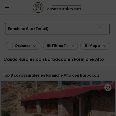
CasasRurales.net
Casas Rurales
Casas Rurales Aragón
Casas Rurales
Teruel
Casas Rurales Formiche Alto
Casas Rurales con Barbacoa en Formiche Alto
Formiche Alto (Teruel)
Ordenar
Filtros (1)
Mapa
Casas Rurales con Barbacoa en Formiche Alto
Ordenar por:
Top 9 casas rurales en Formiche Alto con Barbacoa