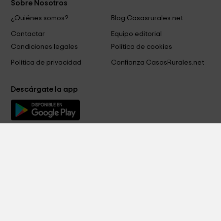
Sobre Nosotros
¿Quiénes somos?
Blog Casasrurales.net
Contactar
Equipo editorial
Condiciones legales
Política de cookies
Política de privacidad
Confianza CasasRurales.net
Descárgate la app
Métodos de pago
Síguenos en
Copyright RURAL RENTALS S.L. © 2015-2026 - Todos los derechos