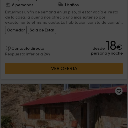
6 personas
1 baños
Estuvimos un fin de semana en un piso, al estar vacía el resto
de la casa, la dueña nos ofreció uno más extenso por
exactamente el mismo coste. La habitación consta de cama/s,
mesa y sillas, nevera, baño completo, guardarropa y un
Comedor
Sala de Estar
menaje de cocina y vajilla básicos. El comedor o bien zona de
estar se comparte con el resto de pisos, mas como estuvimos
18
solos no nos supuso ningún inconveniente. Asimismo hay una
€
cocina y una barbacoa cubierta, lo que está realmente bien
desde
Contacto directo
por el hecho de que deja encender fuego sin riesgo de
persona y noche
Respuesta inferior a 24h
incendio.
VER OFERTA