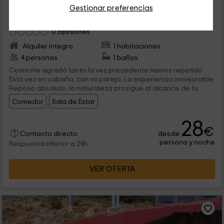
Casa Fausto- Majuelo
Gestionar preferencias
Formiche Alto, Teruel
0 opiniones
Alquiler íntegro
1 habitaciones
4 personas
1 baños
Como me agradó tanto la vez precedente hemos repetido.
Esta vez en cabaña, con mi pareja. La experiencia inmejorable.
Reposo absoluto, la naturaleza prosigue al alcance de tu
mano y en la cabaña no echas de menos nada. Limpieza,
Comedor
Sala de Estar
comodidad en medio del monte... vacaciones perfectas. El
trato con Elena y Edu fabuloso, prácticamente los considero
28
de la familia a este paso. Pienso reiterar mientras que pueda.
€
desde
Contacto directo
persona y noche
Respuesta inferior a 24h
VER OFERTA