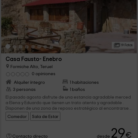
19 Fotos
Casa Fausto- Enebro
Formiche Alto, Teruel
0 opiniones
Alquiler íntegro
1 habitaciones
3 personas
1 baños
El pasado agosto disfrute de una estancia agradable merced
a Elena y Eduardo que tienen un trato atento y agradable .
Disponen de una zona de reposo estratégico al encontrarse
muy cerca de Grutas, Museos , Ríos, Pantanos todos bien
Comedor
Sala de Estar
interesantes de ver y próximos, en suma son perfectos para
pasar una estancia y no olvidar. En los Pisos se crea un
29
entorno especial para hacer amigos, si bien mi hijo es ya
€
grande los pequeños gozan mucho de Casa Fausto.
desde
Contacto directo