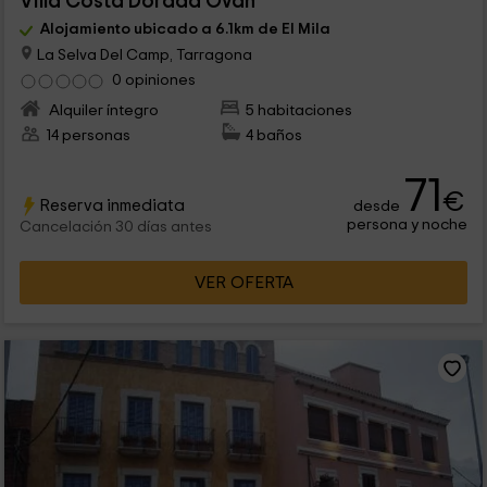
Villa Costa Dorada Ovan
Alojamiento ubicado a 6.1km de El Mila
La Selva Del Camp, Tarragona
0 opiniones
Alquiler íntegro
5 habitaciones
14 personas
4 baños
71
€
Reserva inmediata
desde
persona y noche
Cancelación 30 días antes
VER OFERTA