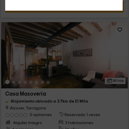
VER OFERTA
38 Fotos
Casa Masoveria
Alojamiento ubicado a 3.7km de El Mila
Alcover, Tarragona
0 opiniones
Reservado 1 veces
Alquiler íntegro
3 habitaciones