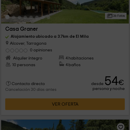
36 Fotos
Casa Graner
Alojamiento ubicado a 3.7km de El Mila
Alcover, Tarragona
0 opiniones
Alquiler íntegro
4 habitaciones
10 personas
4 baños
54
€
desde
Contacto directo
persona y noche
Cancelación 30 días antes
VER OFERTA