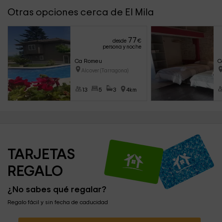
Otras opciones cerca de El Mila
77
desde
€
persona y noche
Ca Romeu
C
Alcover (Tarragona)
13
5
3
4km
TARJETAS 
REGALO
¿No sabes qué regalar?
Regalo fácil y sin fecha de caducidad