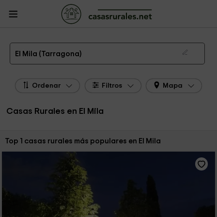
CasasRurales.net
Casas Rurales
Casas Rurales Cataluña
Casas Rurales
Tarragona
Casas Rurales El Mila
Las 1 mejores casas rurales en El Mila de 2026
El Mila (Tarragona)
Ordenar
Filtros
Mapa
Casas Rurales en El Mila
Ordenar por:
Top 1 casas rurales más populares en El Mila