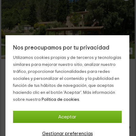
Nos preocupamos por tu privacidad
29 Fotos
Utilizamos cookies propias y de terceros y tecnologías
Casa Pairal
similares para mejorar nuestro sitio, analizar nuestro
tráfico, proporcionar funcionalidades para redes
Alojamiento ubicado a 3.7km de El Mila
sociales y personalizar el contenido y la publicidad en
Alcover, Tarragona
función de tus hábitos de navegación, que aceptas
0 opiniones
haciendo clic en el botón 'Aceptar'. Más información
Alquiler íntegro
4 habitaciones
sobre nuestra
Política de cookies.
9 personas
4 baños
42
Aceptar
€
desde
Contacto directo
persona y noche
Cancelación 30 días antes
Gestionar preferencias