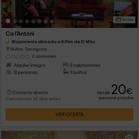
18 Fotos
Ca l'Antoni
Alojamiento ubicado a 5.9km de El Mila
Nulles, Tarragona
0 opiniones
Alquiler íntegro
5 habitaciones
12 personas
3 baños
20
€
desde
Contacto directo
persona y noche
Cancelación 30 días antes
VER OFERTA