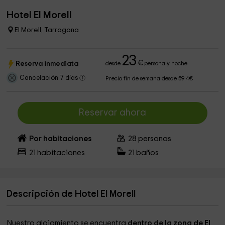
Hotel El Morell
El Morell, Tarragona
23
€
Reserva inmediata
desde
persona y noche
Cancelación 7 días
Precio fin de semana desde 59.4€
Reservar ahora
Por habitaciones
28
personas
21
habitaciones
21
baños
Descripción de Hotel El Morell
Nuestro alojamiento se encuentra
dentro de la zona de El