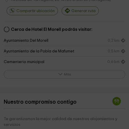
Compartir ubicación
Generar ruta
Cerca de Hotel El Morell podrás visitar:
Ayuntamiento Del Morell
0,2 km
Ayuntamiento de la Pobla de Mafumet
0,5 km
Cementerio municipal
0,6 km
repsol quimica. puerta norte
1,4 km
Más
Museu del Cinema
2,2 km
Ayuntamiento de Vilallonga del Camp
2,2 km
Nuestro compromiso contigo
Ayuntamiento De Vilallonga Del Camp
2,3 km
Iglesia Sant Sebastià
2,5 km
Te garantizamos la mejor calidad de nuestros alojamientos y
servicios
Cementerio de Puigdelfí
2,7 km