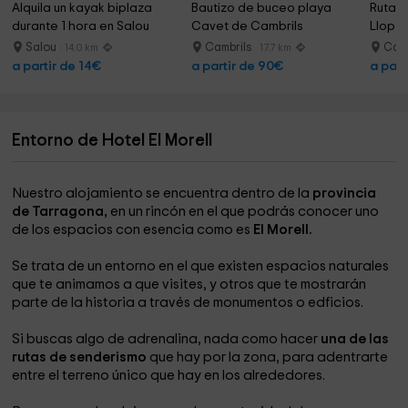
Alquila un kayak biplaza 
Bautizo de buceo playa 
Ruta e
durante 1 hora en Salou
Cavet de Cambrils
Llop M
Salou
Cambrils
Camb
14.0 km
17.7 km
a partir de 14€
a partir de 90€
a part
Entorno de Hotel El Morell
Nuestro alojamiento se encuentra dentro de la
provincia
de Tarragona,
en un rincón en el que podrás conocer uno
de los espacios con esencia como es
El Morell.
Se trata de un entorno en el que existen espacios naturales
que te animamos a que visites, y otros que te mostrarán
parte de la historia a través de monumentos o edficios.
Si buscas algo de adrenalina, nada como hacer
una de las
rutas de senderismo
que hay por la zona, para adentrarte
entre el terreno único que hay en los alrededores.