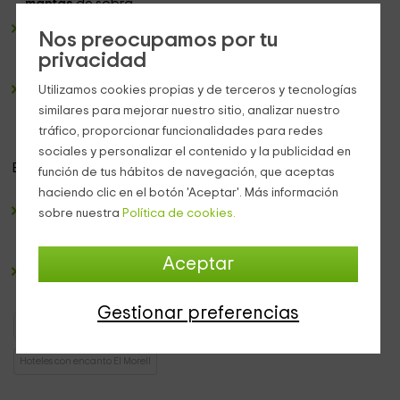
mantas
de sobra.
2 dormitorios de matrimonio
amplios, en los que
Nos preocupamos por tu
destacamos la luz
que hay, y con cabeceros elegantes.
privacidad
Tenemos
ropa de cama
también.
Además,
cada dormitorio
dispone de su televisión
Utilizamos cookies propias y de terceros y tecnologías
además de un
cuarto de baño privado,
equipado con
similares para mejorar nuestro sitio, analizar nuestro
bañera
y con diferentes juegos de
toallas
.
tráfico, proporcionar funcionalidades para redes
sociales y personalizar el contenido y la publicidad en
Entre las
instalaciones comunes
del hotel se encuentran:
función de tus hábitos de navegación, que aceptas
haciendo clic en el botón 'Aceptar'. Más información
Una
zona de bar restaurante.
En él vas a poder disfrutar
sobre nuestra
Política de cookies.
de
un aperitivo en la barra
, o sentarte a disfrutar de
nuestra gastronomía en el
comedor
.
Aceptar
Una
terraza amplia,
con mesas para que puedas
desconectar al aire libre.
Gestionar preferencias
Hoteles con encanto Cataluña
Hoteles con encanto Tarragona
Hoteles con encanto El Morell