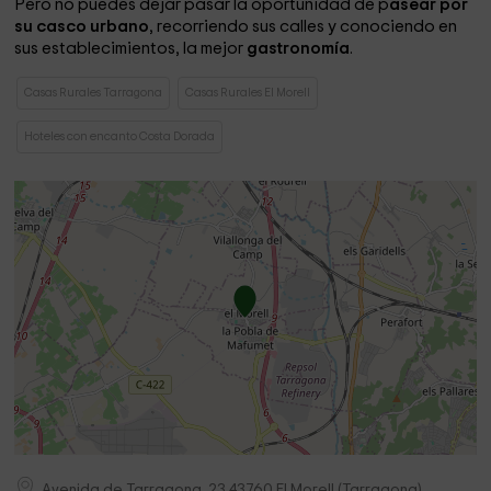
Pero no puedes dejar pasar la oportunidad de p
asear por
su casco urbano
, recorriendo sus calles y conociendo en
sus establecimientos, la mejor
gastronomía
.
Casas Rurales Tarragona
Casas Rurales El Morell
Hoteles con encanto Costa Dorada
Avenida de Tarragona, 23
43760
El Morell
(
Tarragona
)