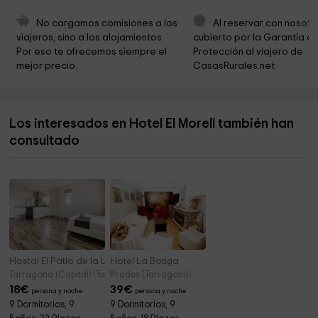
Cementerio municipal
2,9 km
No cargamos comisiones a los 
Al reservar con nosotr
viajeros, sino a los alojamientos. 
cubierto por la Garantía de
Granja dels Frares
2,9 km
Por eso te ofrecemos siempre el 
Protección al viajero de 
mejor precio.
CasasRurales.net
Ayuntamiento del Rourell
3,6 km
Ermita Paret Delgada
3,7 km
Los interesados en Hotel El Morell también han
Iglesia de Sant Pere
3,8 km
consultado
Ayuntamiento Dels Garidells
3,9 km
Hostal El Patio de la Luna by Vivere Stays
Hotel La Botiga
Tarragona (Capital) (Tarragona)
Prades (Tarragona)
18
€
39
€
persona y noche
persona y noche
9 Dormitorios, 9
9 Dormitorios, 9