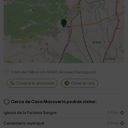
Cami de l'Albiol s/n
43460
Alcover
(
Tarragona
)
Compartir ubicación
Generar ruta
Cerca de Casa Masoveria podrás visitar:
Iglesia de la Purisima Sangre
0,4 km
Cementerio municipal
0,4 km