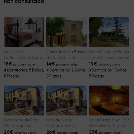
han consultado
Ermita Paret Delgada
5,4 km
Cal Lluïset
Casa Rural La Bassa Nova
Casa Rural Les Forques
La Nou De Gaia (Tarragona)
Horta De Sant Joan (Tarragona)
Horta De Sant Joan (Tarr
18
€
14
€
19
€
persona y noche
persona y noche
persona y noche
4 Dormitorios, 5 Baños,
4 Dormitorios, 2 Baños,
3 Dormitorios, 1 Baños,
8 Plazas
8 Plazas
5 Plazas
Casa Mas de Baix
Mas de Sisco
Ca la Petita d' en Chin
Flix (Tarragona)
Flix (Tarragona)
Els Masos De Vespella (Ta
26
€
26
€
35
€
persona y noche
persona y noche
persona y noche