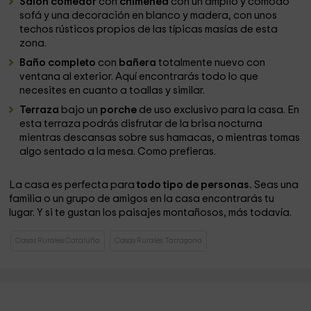
Salón comedor
con
chimenea
con un amplio y cómodo
sofá y una decoración en blanco y madera, con unos
techos rústicos propios de las típicas masías de esta
zona.
Baño completo
con
bañera
totalmente nuevo con
ventana al exterior. Aquí encontrarás todo lo que
necesites en cuanto a toallas y similar.
Terraza
bajo un
porche
de uso exclusivo para la casa. En
esta terraza podrás disfrutar de la brisa nocturna
mientras descansas sobre sus hamacas, o mientras tomas
algo sentado a la mesa. Como prefieras.
La casa es perfecta para
todo tipo de personas.
Seas una
familia o un grupo de amigos en la casa encontrarás tu
lugar. Y si te gustan los paisajes montañosos, más todavía.
Casas Rurales Cataluña
Casas Rurales Tarragona