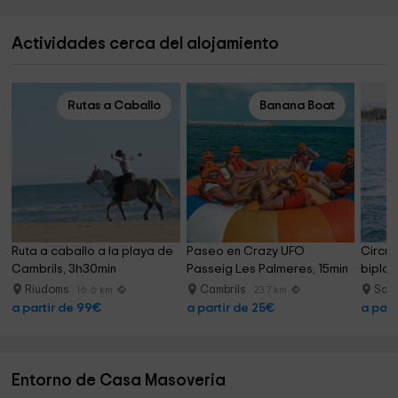
Actividades cerca del alojamiento
Rutas a Caballo
Banana Boat
Ruta a caballo a la playa de 
Paseo en Crazy UFO 
Circui
Cambrils, 3h30min
Passeig Les Palmeres, 15min
biplaz
Riudoms
Cambrils
Sal
16.6 km
23.7 km
a partir de 99€
a partir de 25€
a part
Entorno de Casa Masoveria