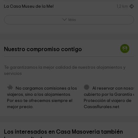
La Casa Museu de la Mel
1,2 km
Ermita del Remei
2,2 km
Más
Molins de Tarrés
2,8 km
Àrea Recreativa de Mas de Forès
2,8 km
Nuestro compromiso contigo
Iglesia de Santa Úrsula
3,7 km
Capella de la Mare de Déu dels Dolors de la Plana
4,4 km
Te garantizamos la mejor calidad de nuestros alojamientos y
servicios
Rotonda Silva
4,4 km
Ermita de les Virtuts
4,6 km
No cargamos comisiones a los 
Al reservar con nosotr
viajeros, sino a los alojamientos. 
cubierto por la Garantía de
Mas de Vilella
5,1 km
Por eso te ofrecemos siempre el 
Protección al viajero de 
mejor precio.
CasasRurales.net
Arbreda dels castanyers
5,1 km
Ayuntamiento De La Riba
5,3 km
Los interesados en Casa Masoveria también
Parròquia de Sant Salvador
5,4 km