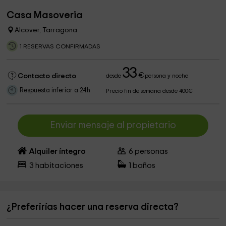
Casa Masoveria
Alcover, Tarragona
1 RESERVAS CONFIRMADAS
33
€
Contacto directo
desde
persona y noche
Respuesta inferior a 24h
Precio fin de semana desde 400€
Enviar mensaje al propietario
Alquiler íntegro
6
personas
3
habitaciones
1
baños
¿Preferirías hacer una reserva directa?