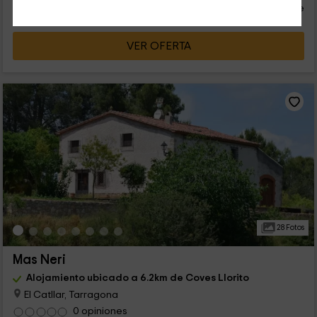
persona y noche
Cancelación 30 días antes
VER OFERTA
28 Fotos
Mas Neri
Alojamiento ubicado a 6.2km de Coves Llorito
El Catllar, Tarragona
0 opiniones