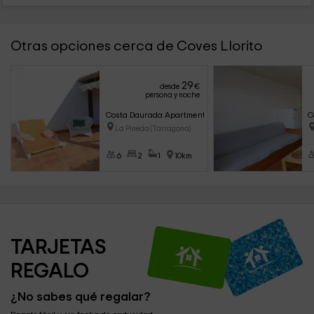
Otras opciones cerca de Coves Llorito
29
desde
€
persona y noche
Costa Daurada Apartments- Stival Park Luxe
C
La Pineda (Tarragona)
6
2
1
10km
TARJETAS 
REGALO
¿No sabes qué regalar?