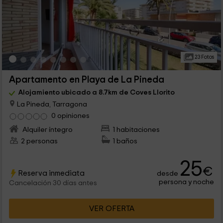
23 Fotos
Apartamento en Playa de La Pineda
Alojamiento ubicado a 8.7km de Coves Llorito
La Pineda, Tarragona
0 opiniones
Alquiler íntegro
1 habitaciones
2 personas
1 baños
25
€
Reserva inmediata
desde
persona y noche
Cancelación 30 días antes
VER OFERTA