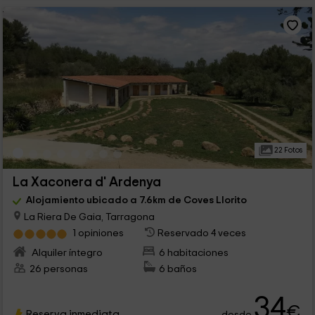
22 Fotos
La Xaconera d' Ardenya
Alojamiento ubicado a 7.6km de Coves Llorito
La Riera De Gaia, Tarragona
1 opiniones
Reservado 4 veces
Alquiler íntegro
6 habitaciones
26 personas
6 baños
34
€
Reserva inmediata
desde