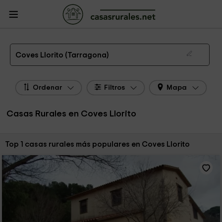
CasasRurales.net
Casas Rurales
Casas Rurales Cataluña
Casas Rurales
Tarragona
Casas Rurales Coves Llorito
Las 1 mejores casas rurales en Coves Llorito de 2026
Coves Llorito (Tarragona)
Ordenar
Filtros
Mapa
Casas Rurales en Coves Llorito
Ordenar por:
Top 1 casas rurales más populares en Coves Llorito