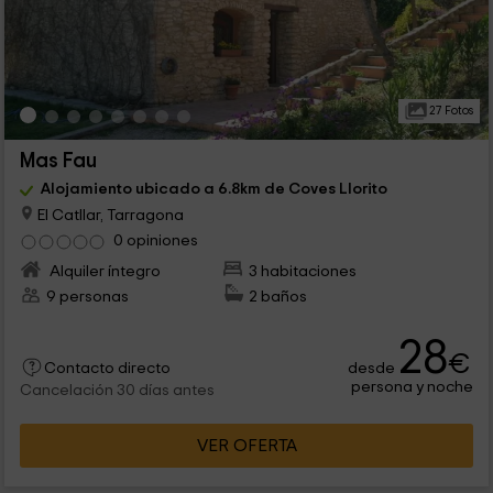
27 Fotos
Mas Fau
Alojamiento ubicado a 6.8km de Coves Llorito
El Catllar, Tarragona
0 opiniones
Alquiler íntegro
3 habitaciones
9 personas
2 baños
28
€
desde
Contacto directo
persona y noche
Cancelación 30 días antes
VER OFERTA