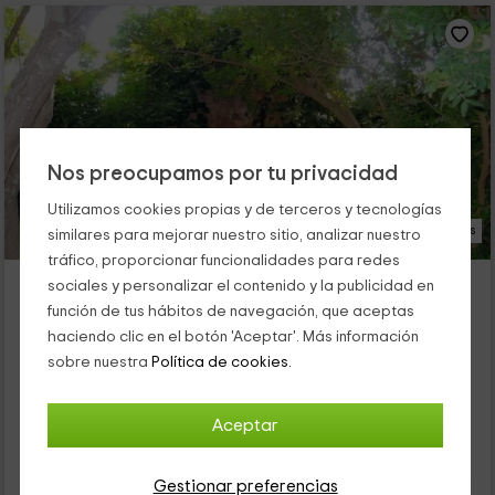
Nos preocupamos por tu privacidad
Utilizamos cookies propias y de terceros y tecnologías
17 Fotos
similares para mejorar nuestro sitio, analizar nuestro
tráfico, proporcionar funcionalidades para redes
Villa Carmen Masía Rural - Habitaciones
sociales y personalizar el contenido y la publicidad en
Alojamiento ubicado a 4.1km de Coves Llorito
función de tus hábitos de navegación, que aceptas
Alcanar, Tarragona
haciendo clic en el botón 'Aceptar'. Más información
0 opiniones
sobre nuestra
Política de cookies.
Por habitaciones
5 habitaciones
10 personas
5 baños
Aceptar
57
€
Gestionar preferencias
desde
Contacto directo