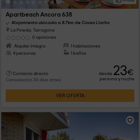
19 Fotos
Apartbeach Ancora 638
Alojamiento ubicado a 8.7km de Coves Llorito
La Pineda, Tarragona
0 opiniones
Alquiler íntegro
1 habitaciones
4 personas
1 baños
23
€
desde
Contacto directo
persona y noche
Cancelación 30 días antes
VER OFERTA