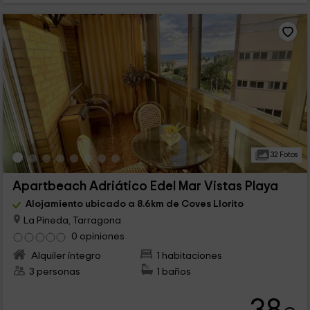
32 Fotos
Apartbeach Adriático Edel Mar Vistas Playa
Alojamiento ubicado a 8.6km de Coves Llorito
La Pineda, Tarragona
0 opiniones
Alquiler íntegro
1 habitaciones
3 personas
1 baños