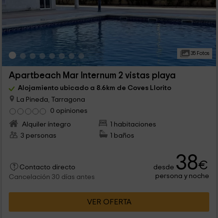
35 Fotos
Apartbeach Mar Internum 2 vistas playa
Alojamiento ubicado a 8.6km de Coves Llorito
La Pineda, Tarragona
0 opiniones
Alquiler íntegro
1 habitaciones
3 personas
1 baños
38
€
desde
Contacto directo
persona y noche
Cancelación 30 días antes
VER OFERTA