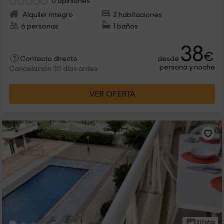
0 opiniones
Alquiler íntegro
2 habitaciones
6 personas
1 baños
38
€
desde
Contacto directo
persona y noche
Cancelación 30 días antes
VER OFERTA
31 Fotos