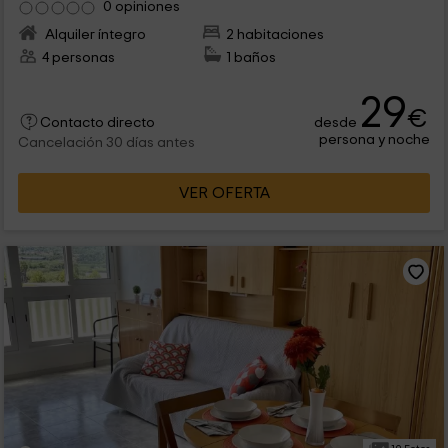
0 opiniones
Alquiler íntegro
2 habitaciones
4 personas
1 baños
29
€
desde
Contacto directo
persona y noche
Cancelación 30 días antes
VER OFERTA