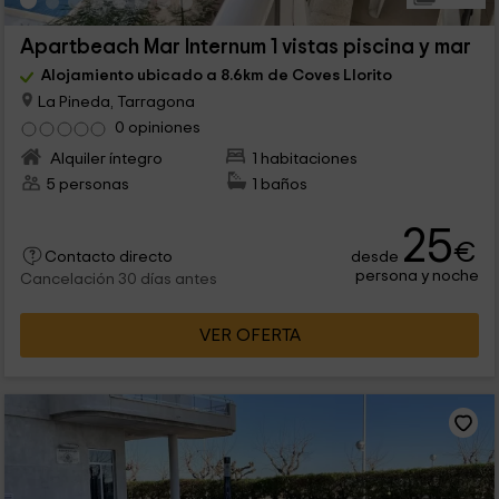
Apartbeach Mar Internum 1 vistas piscina y mar
Alojamiento ubicado a 8.6km de Coves Llorito
La Pineda, Tarragona
0 opiniones
Alquiler íntegro
1 habitaciones
5 personas
1 baños
25
€
desde
Contacto directo
persona y noche
Cancelación 30 días antes
VER OFERTA