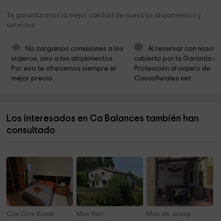
Iglesia de Sant Simó
4,2 km
Te garantizamos la mejor calidad de nuestros alojamientos y
servicios
INSTITUT MUNICIPAL DE PROMOCIÓ ECONÒMICA
4,3 km
Recanvi Valls
4,3 km
No cargamos comisiones a los 
Al reservar con nosotr
viajeros, sino a los alojamientos. 
cubierto por la Garantía de
Ayuntamiento de Valls
4,3 km
Por eso te ofrecemos siempre el 
Protección al viajero de 
mejor precio.
CasasRurales.net
Municipal de Informació al Consumidor
4,3 km
Museu Casteller de Catalunya MCC
4,4 km
Los interesados en Ca Balances también han
Ayuntamiento de Vilaverd
4,4 km
consultado
Parròquia de la Mare de Deu del Lledó
4,4 km
Can Clos Bonet
Mas Neri
Mas de Josep