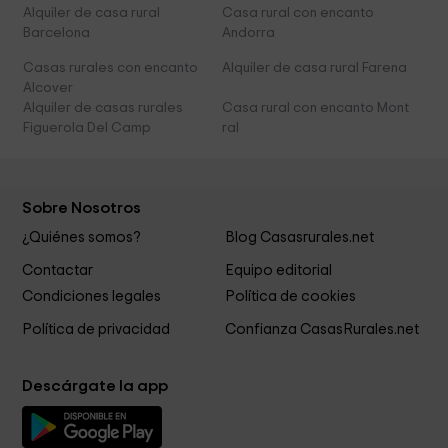
Alquiler de casa rural
Casa rural con encanto
Barcelona
Andorra
Casas rurales con encanto
Alquiler de casa rural Farena
Alcover
Alquiler de casas rurales
Casa rural con encanto Mont
Figuerola Del Camp
ral
Sobre Nosotros
¿Quiénes somos?
Blog Casasrurales.net
Contactar
Equipo editorial
Condiciones legales
Política de cookies
Política de privacidad
Confianza CasasRurales.net
Descárgate la app