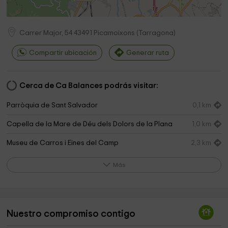
Carrer Major, 54
43491
Picamoixons
(
Tarragona
)
Compartir ubicación
Generar ruta
Cerca de Ca Balances podrás visitar:
Parròquia de Sant Salvador
0,1 km
Capella de la Mare de Déu dels Dolors de la Plana
1,0 km
Museu de Carros i Eines del Camp
2,3 km
Ayuntamiento de la Riba
2,7 km
Más
Ayuntamiento De La Riba
2,9 km
Ayuntamiento de Vilaverd
4,1 km
Nuestro compromiso contigo
Iglesia de Sant Martí
4,1 km