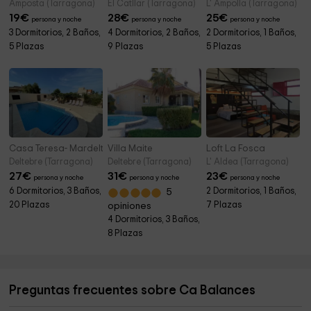
Amposta (Tarragona)
El Catllar (Tarragona)
L' Ampolla (Tarragona)
19
€
28
€
25
€
persona y noche
persona y noche
persona y noche
3 Dormitorios, 2 Baños,
4 Dormitorios, 2 Baños,
2 Dormitorios, 1 Baños,
5 Plazas
9 Plazas
5 Plazas
Casa Teresa- Mardelta
Villa Maite
Loft La Fosca
Deltebre (Tarragona)
Deltebre (Tarragona)
L' Aldea (Tarragona)
27
€
31
€
23
€
persona y noche
persona y noche
persona y noche
6 Dormitorios, 3 Baños,
2 Dormitorios, 1 Baños,
5
20 Plazas
7 Plazas
opiniones
4 Dormitorios, 3 Baños,
8 Plazas
Preguntas frecuentes sobre Ca Balances