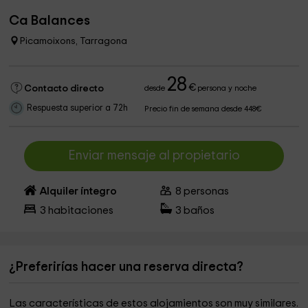
Ca Balances
Picamoixons, Tarragona
28
€
Contacto directo
desde
persona y noche
Respuesta superior a 72h
Precio fin de semana desde 448€
Enviar mensaje al propietario
Alquiler íntegro
8
personas
3
habitaciones
3
baños
¿Preferirías hacer una reserva directa?
Las características de estos alojamientos son muy similares.