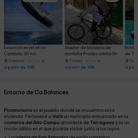
Excursión en jet ski en 
Alquiler de bicicleta de 
Ruta e
Cambrils, 20 min
montaña Prades adulto 5h
de Tor
Cambrils
Prades
Tarr
29.2 km
18.0 km
a partir de 70€
a partir de 15€
a part
Entorno de Ca Balances
Picamoixons
es el pueblo donde se encuentra esta
vivienda. Pertenece a
Valls
un municipio enmarcado en la
comarca del Alto Campo
al noreste de
Tarragona
y es un
rincón idílico en el que podrás visitar junto a los tuyos:
La
Iglesia de San Salvador
de estilo románico.