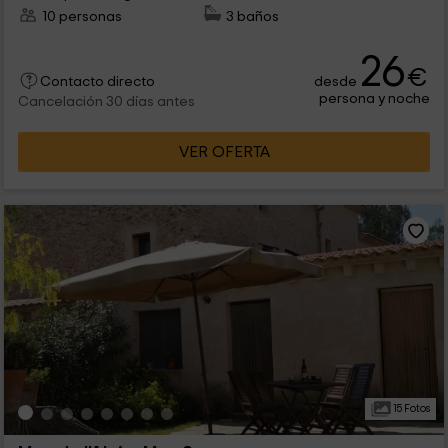
10 personas
3 baños
26
€
desde
Contacto directo
persona y noche
Cancelación 30 días antes
VER OFERTA
15 Fotos