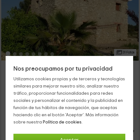
31 Fotos
Mas El Ventós
Nos preocupamos por tu privacidad
Alojamiento ubicado a 3.1km de La Riera De Gaia
Utilizamos cookies propias y de terceros y tecnologías
El Catllar, Tarragona
similares para mejorar nuestro sitio, analizar nuestro
0 opiniones
tráfico, proporcionar funcionalidades para redes
Alquiler íntegro
5 habitaciones
sociales y personalizar el contenido y la publicidad en
10 personas
2 baños
función de tus hábitos de navegación, que aceptas
haciendo clic en el botón 'Aceptar'. Más información
19
sobre nuestra
Política de cookies.
€
desde
Contacto directo
persona y noche
Cancelación 30 días antes