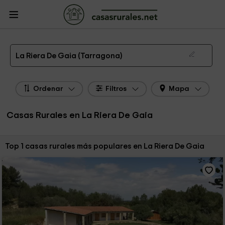
CasasRurales.net
Casas Rurales
Casas Rurales Cataluña
Casas Rurales
Tarragona
Casas Rurales La Riera De Gaia
Las 1 mejores casas rurales en La Riera De Gaia de 2026
La Riera De Gaia (Tarragona)
Ordenar
Filtros
Mapa
Casas Rurales en La Riera De Gaia
Ordenar por:
Top 1 casas rurales más populares en La Riera De Gaia