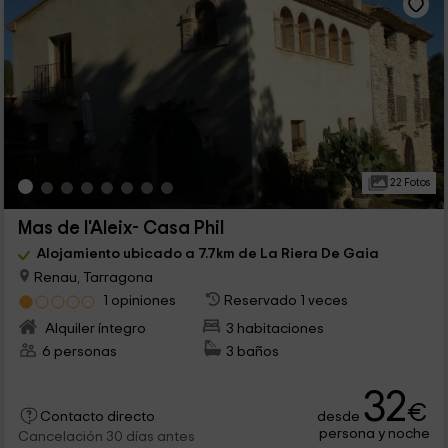
22 Fotos
Mas de l'Aleix- Casa Phil
Alojamiento ubicado a 7.7km de La Riera De Gaia
Renau, Tarragona
1 opiniones
Reservado 1 veces
Alquiler íntegro
3 habitaciones
6 personas
3 baños
32
€
desde
Contacto directo
persona y noche
Cancelación 30 días antes