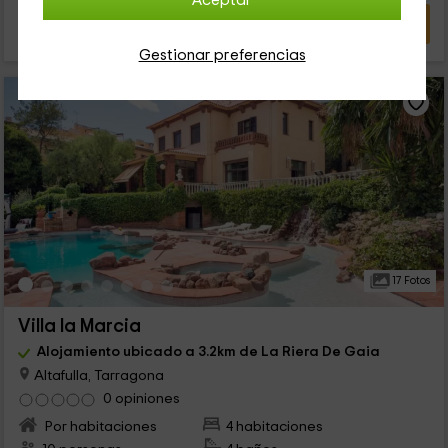
Aceptar
VER OFERTA
Gestionar preferencias
17 Fotos
Villa la Marcia
Alojamiento ubicado a 3.2km de La Riera De Gaia
Altafulla, Tarragona
0 opiniones
Por habitaciones
4 habitaciones