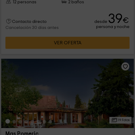
12 personas
2 baños
39
€
desde
Contacto directo
persona y noche
Cancelación 30 días antes
VER OFERTA
19 Fotos
Mas Pomeric