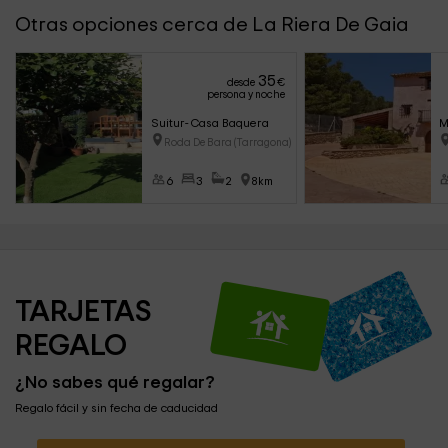
Otras opciones cerca de La Riera De Gaia
35
desde
€
persona y noche
Suitur- Casa Baquera
M
Roda De Bara (Tarragona)
6
3
2
8km
TARJETAS 
REGALO
¿No sabes qué regalar?
Regalo fácil y sin fecha de caducidad