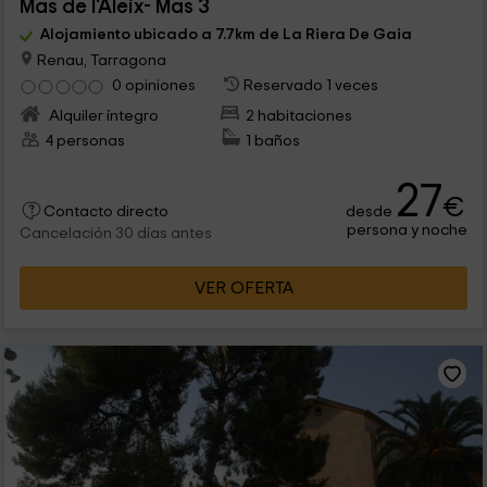
Mas de l'Aleix- Mas 3
Alojamiento ubicado a 7.7km de La Riera De Gaia
Renau, Tarragona
0 opiniones
Reservado 1 veces
Alquiler íntegro
2 habitaciones
4 personas
1 baños
27
€
desde
Contacto directo
persona y noche
Cancelación 30 días antes
VER OFERTA