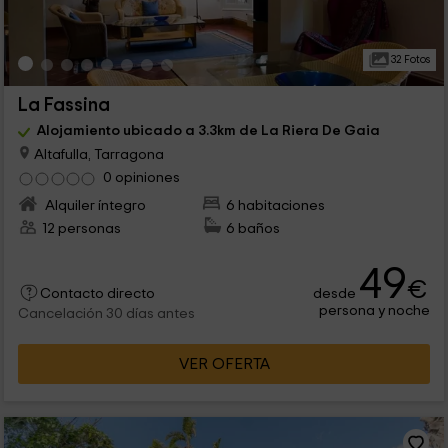
32 Fotos
La Fassina
Alojamiento ubicado a 3.3km de La Riera De Gaia
Altafulla, Tarragona
0 opiniones
Alquiler íntegro
6 habitaciones
12 personas
6 baños
49
€
desde
Contacto directo
persona y noche
Cancelación 30 días antes
VER OFERTA