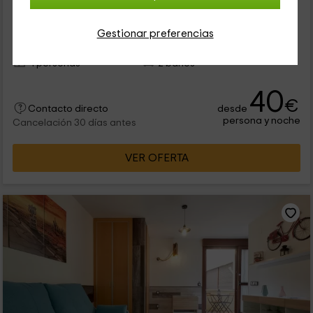
Salamanca (Capital), Salamanca
0 opiniones
Gestionar preferencias
Alquiler íntegro
2 habitaciones
4 personas
2 baños
40
€
desde
Contacto directo
persona y noche
Cancelación 30 días antes
VER OFERTA