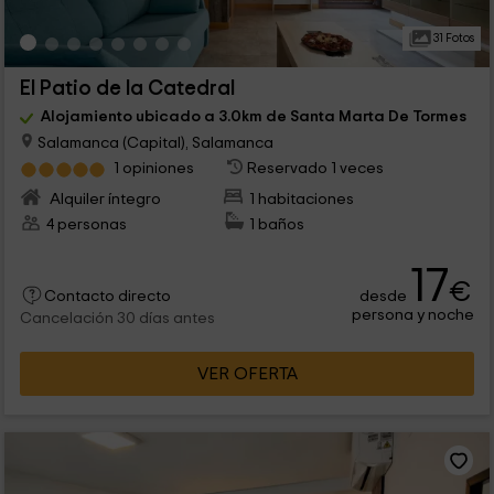
31 Fotos
El Patio de la Catedral
Alojamiento ubicado a 3.0km de Santa Marta De Tormes
Salamanca (Capital), Salamanca
1 opiniones
Reservado 1 veces
Alquiler íntegro
1 habitaciones
4 personas
1 baños
17
€
desde
Contacto directo
persona y noche
Cancelación 30 días antes
VER OFERTA