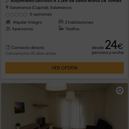
Alojamiento ubicado a 3.2km de Santa Marta De Tormes
Salamanca (Capital), Salamanca
0 opiniones
Alquiler íntegro
2 habitaciones
4 personas
1 baños
24
€
desde
Contacto directo
persona y noche
Cancelación 30 días antes
VER OFERTA