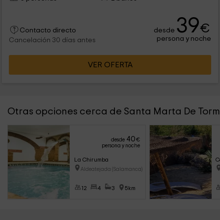
39
€
desde
Contacto directo
persona y noche
Cancelación 30 días antes
VER OFERTA
Otras opciones cerca de Santa Marta De Tor
40
desde
€
persona y noche
La Chirumba
C
Aldeatejada (Salamanca)
12
4
3
5km