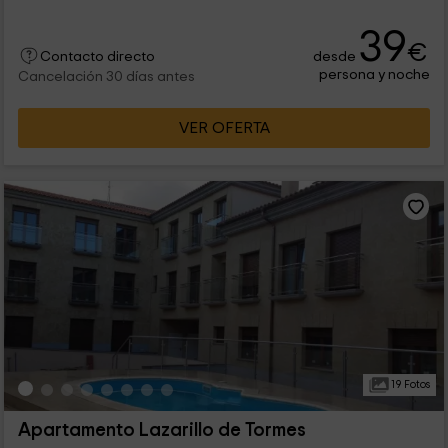
39
€
desde
Contacto directo
persona y noche
Cancelación 30 días antes
VER OFERTA
19 Fotos
Apartamento Lazarillo de Tormes