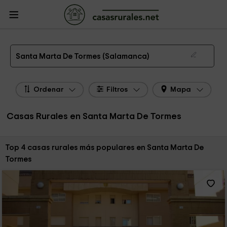
CasasRurales.net
Casas Rurales
Casas Rurales Castilla y León
Casas
Rurales Salamanca
Casas Rurales Santa Marta De Tormes
Las 4 mejores casas rurales en Santa Marta De Tormes de 2026
Santa Marta De Tormes (Salamanca)
Ordenar
Filtros
Mapa
Casas Rurales en Santa Marta De Tormes
Ordenar por:
Top 4 casas rurales más populares en Santa Marta De
Tormes