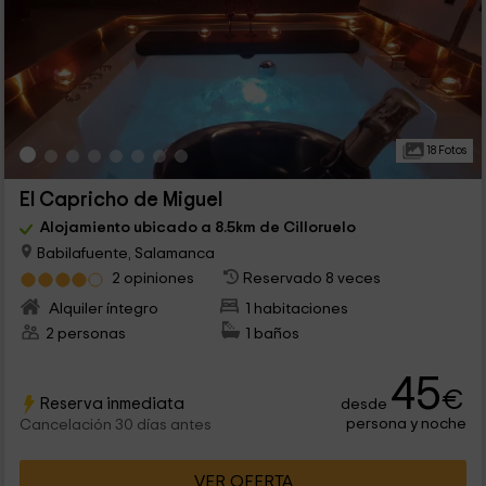
18 Fotos
El Capricho de Miguel
Alojamiento ubicado a 8.5km de Cilloruelo
Babilafuente, Salamanca
2 opiniones
Reservado 8 veces
Alquiler íntegro
1 habitaciones
2 personas
1 baños
45
€
Reserva inmediata
desde
persona y noche
Cancelación 30 días antes
VER OFERTA