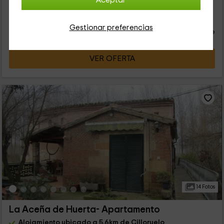
Aceptar
28
€
desde
Contacto directo
Gestionar preferencias
persona y noche
Cancelación 30 días antes
VER OFERTA
14 Fotos
La Aceña de Huerta- Apartamento
Alojamiento ubicado a 5.6km de Cilloruelo