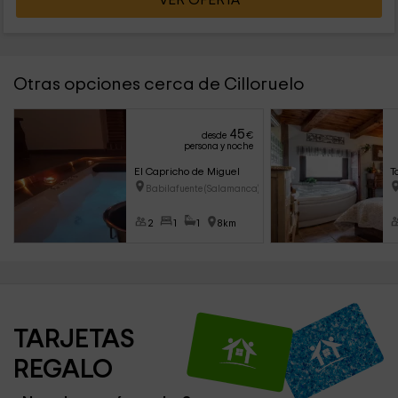
VER OFERTA
Otras opciones cerca de Cilloruelo
45
desde
€
persona y noche
El Capricho de Miguel
T
Babilafuente (Salamanca)
2
1
1
8km
TARJETAS 
REGALO