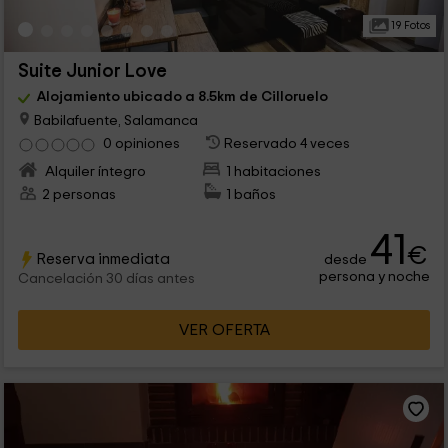
19 Fotos
Suite Junior Love
Alojamiento ubicado a 8.5km de Cilloruelo
Babilafuente, Salamanca
0 opiniones
Reservado 4 veces
Alquiler íntegro
1 habitaciones
2 personas
1 baños
41
€
Reserva inmediata
desde
persona y noche
Cancelación 30 días antes
VER OFERTA