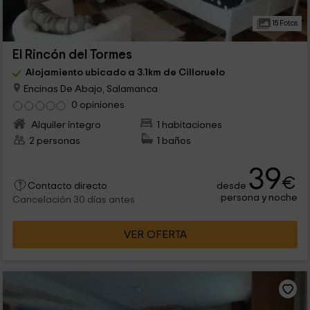
15 Fotos
El Rincón del Tormes
Alojamiento ubicado a 3.1km de Cilloruelo
Encinas De Abajo, Salamanca
0 opiniones
Alquiler íntegro
1 habitaciones
2 personas
1 baños
39
€
desde
Contacto directo
persona y noche
Cancelación 30 días antes
VER OFERTA