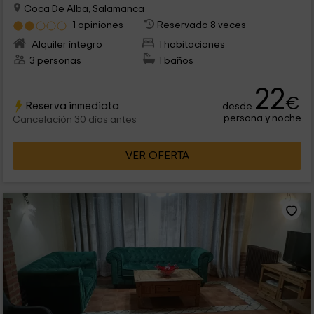
Coca De Alba, Salamanca
1 opiniones
Reservado 8 veces
Alquiler íntegro
1 habitaciones
3 personas
1 baños
22
€
Reserva inmediata
desde
persona y noche
Cancelación 30 días antes
VER OFERTA