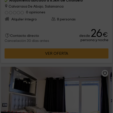
Alojamiento ubicado a 8.3km de Cilloruelo
Calvarrasa De Abajo, Salamanca
0 opiniones
Alquiler íntegro
8 personas
26
€
desde
Contacto directo
persona y noche
Cancelación 30 días antes
VER OFERTA