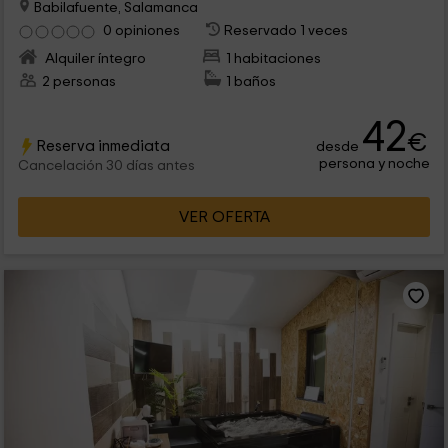
Babilafuente, Salamanca
0 opiniones
Reservado 1 veces
Alquiler íntegro
1 habitaciones
2 personas
1 baños
42
€
Reserva inmediata
desde
persona y noche
Cancelación 30 días antes
VER OFERTA