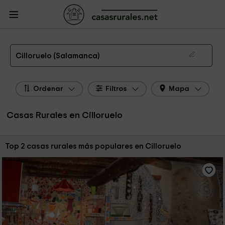
CasasRurales.net
Casas Rurales
Casas Rurales Castilla y León
Casas
Rurales Salamanca
Casas Rurales Cilloruelo
Las 2 mejores casas rurales en Cilloruelo de 2026
Cilloruelo (Salamanca)
Ordenar
Filtros
Mapa
Casas Rurales en Cilloruelo
Ordenar por:
Top 2 casas rurales más populares en Cilloruelo