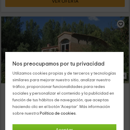
VER OFERTA
Nos preocupamos por tu privacidad
Utilizamos cookies propias y de terceros y tecnologías
16 Fotos
similares para mejorar nuestro sitio, analizar nuestro
tráfico, proporcionar funcionalidades para redes
La Aceña de Huerta- Casa Principal
sociales y personalizar el contenido y la publicidad en
Alojamiento ubicado a 5.6km de Cilloruelo
función de tus hábitos de navegación, que aceptas
Huerta, Salamanca
haciendo clic en el botón 'Aceptar'. Más información
0 opiniones
sobre nuestra
Política de cookies.
Alquiler íntegro
2 habitaciones
6 personas
2 baños