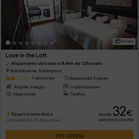
24 Fotos
Love in the Loft
Alojamiento ubicado a 8.4km de Cilloruelo
Babilafuente, Salamanca
1 opiniones
Reservado 4 veces
Alquiler íntegro
1 habitaciones
4 personas
1 baños
32
€
Reserva inmediata
desde
persona y noche
Cancelación 30 días antes
VER OFERTA