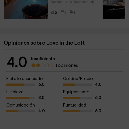
Babilafuente (Salamanca)
2
1
1
Opiniones sobre Love in the Loft
4.0
Insuficiente
1 opiniones
Fiel a lo anunciado
Calidad/Precio
6.0
4.0
Limpieza
Equipamiento
8.0
6.0
Comunicación
Puntualidad
4.0
6.0