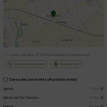
Camino de Alba, 17
37330
Babilafuente
(
Salamanca
)
Compartir ubicación
Generar ruta
Cerca de Love in the Loft podrás visitar:
Iglesia
8,3 km
Iglesia de San Cipriano
8,3 km
Iglesia
8,5 km