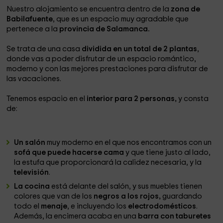
Nuestro alojamiento se encuentra dentro de la
zona de
Babilafuente
, que es un espacio muy agradable que
pertenece a la
provincia de Salamanca.
Se trata de una casa
dividida en un total de 2 plantas
,
donde vas a poder disfrutar de un espacio romántico,
moderno y con las mejores prestaciones para disfrutar de
las vacaciones.
Tenemos espacio en el
interior para 2 personas,
y consta
de:
Un salón
muy moderno en el que nos encontramos con un
sofá que puede hacerse cama
y que tiene justo al lado,
la estufa que proporcionará la calidez necesaria, y la
televisión
.
La cocina
está delante del salón, y sus muebles tienen
colores que van de los
negros a los rojos,
guardando
todo el
menaje
, e incluyendo los
electrodomésticos
.
Además, la encimera acaba en una
barra con taburetes