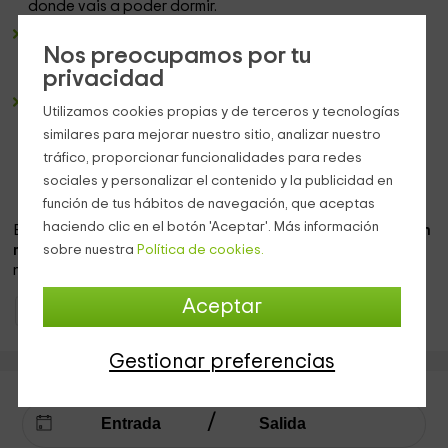
donde vais a poder dormir.
Un baño completo
, en el que tendrás todo lo necesario
Nos preocupamos por tu
en cuanto a
sanitarios
, y también
varios juegos de
privacidad
toallas.
2 dormitorios
dobles amplios, equipados con una
cama
Utilizamos cookies propias y de terceros y tecnologías
de matrimonio
que podemos decorar con pétalos para
similares para mejorar nuestro sitio, analizar nuestro
las ocasiones especiales. En este mismo espacio, se
tráfico, proporcionar funcionalidades para redes
encuentra el
jacuzzi
con el que podréis relajaros en
sociales y personalizar el contenido y la publicidad en
pareja.
función de tus hábitos de navegación, que aceptas
haciendo clic en el botón 'Aceptar'. Más información
En el
exterior
, la vivienda dispone de una
zona chill out con
sobre nuestra
Política de cookies.
mesa y sillas,
desde donde vais a poder disfrutar en una
noche estrellada, de las mejores vostas.
Aceptar
Casas Rurales Castilla y León
Casas Rurales Salamanca
Gestionar preferencias