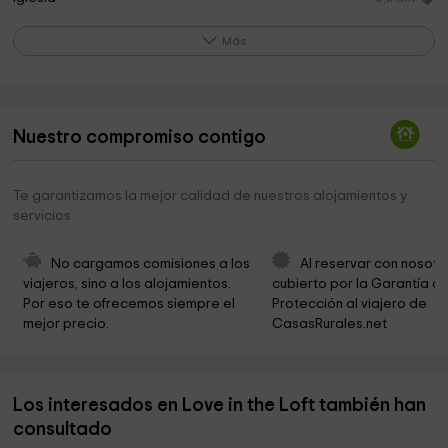
Ayuntamiento de Aldealengua
10,4 km
Más
Iglesia Parroquial de Nuestra Señora de la
11,0 km
Visitación
Cementerio Municipal de Gomecello
11,4 km
Nuestro compromiso contigo
Iglesia Parroquial De Santiago Apóstol
11,7 km
Te garantizamos la mejor calidad de nuestros alojamientos y
Ayuntamiento De Gomecello
11,7 km
servicios
Ayuntamiento De Villaverde De Guareña
12,9 km
No cargamos comisiones a los 
Al reservar con nosotr
Iglesia de San Cornelio
13,0 km
viajeros, sino a los alojamientos. 
cubierto por la Garantía de
Por eso te ofrecemos siempre el 
Protección al viajero de 
Ayuntamiento De Moriscos
13,6 km
mejor precio.
CasasRurales.net
Iglesia del Yiyi
13,7 km
Iglesia de San Pedro Apóstol
13,7 km
Los interesados en Love in the Loft también han
Iglesia Parroquial
13,9 km
consultado