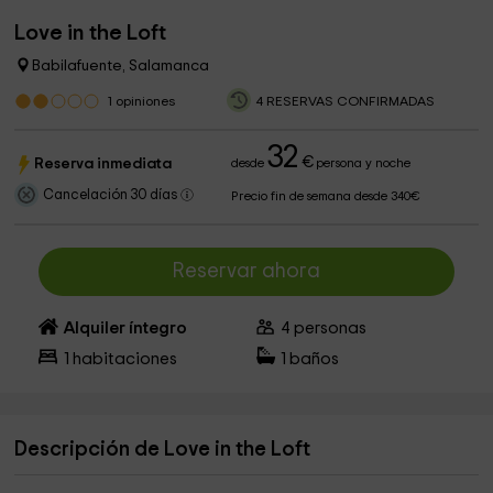
Love in the Loft
Babilafuente, Salamanca
1
opiniones
4 RESERVAS CONFIRMADAS
32
€
Reserva inmediata
desde
persona y noche
Cancelación 30 días
Precio fin de semana desde 340€
Reservar ahora
Alquiler íntegro
4
personas
1
habitaciones
1
baños
Descripción de Love in the Loft