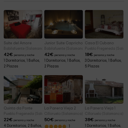
Ayuntamiento de Pedrosillo El Ralo
14,1 km
Suite del Amore
Junior Suite Capricho
Casa El Cubano
Babilafuente (Salamanca)
Babilafuente (Salamanca)
Pueblo Fregeneda (Salam
42
€
42
€
18
€
persona y noche
persona y noche
persona y noche
1 Dormitorios, 1 Baños,
1 Dormitorios, 1 Baños,
3 Dormitorios, 1 Baños,
2 Plazas
2 Plazas
5 Plazas
Quinta da Ponte
La Panera Vieja 2
La Panera Vieja 1
Pueblo Fregeneda (Salamanca)
Cilloruelo (Salamanca)
Cilloruelo (Salamanca)
22
€
50
€
38
€
persona y noche
persona y noche
persona y noche
4 Dormitorios, 2 Baños,
1 Dormitorios, 1 Baños,
1