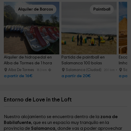
Alquiler de Barcos
Paintball
Alquiler de hidropedal en 
Partida de paintball en 
Escap
Alba de Tormes de 1 hora
Salamanca 100 bolas
Imhot
Alba De Tormes
Salamanca (Ciudad)
Sal
18.3 km
20.1 km
a partir de 16€
a partir de 20€
a part
Entorno de Love in the Loft
Nuestro alojamiento se encuentra dentro de la
zona de
Babilafuente,
que es un espacio muy tranquilo en la
provincia de
Salamanca
, donde vas a poder aprovechar