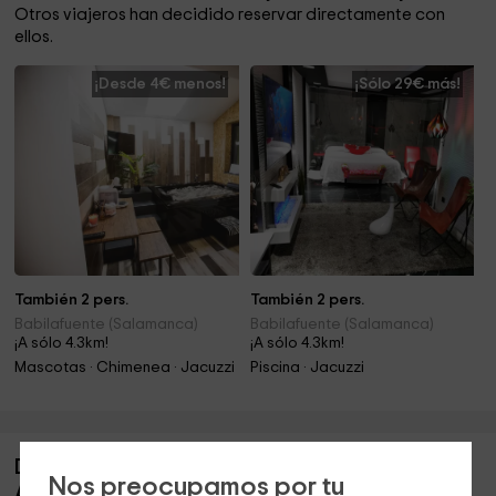
Otros viajeros han decidido reservar directamente con
ellos.
¡Desde 4€ menos!
¡Sólo 29€ más!
También 2 pers.
También 2 pers.
Babilafuente (Salamanca)
Babilafuente (Salamanca)
¡A sólo 4.3km!
¡A sólo 4.3km!
Mascotas · Chimenea · Jacuzzi
Piscina · Jacuzzi
Descripción de La Aceña de Huerta-
Nos preocupamos por tu
Apartamento