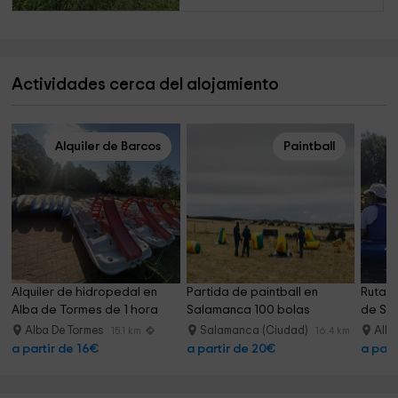
Actividades cerca del alojamiento
Alquiler de Barcos
Paintball
Alquiler de hidropedal en 
Partida de paintball en 
Ruta 
Alba de Tormes de 1 hora
Salamanca 100 bolas
de Sol
Alba De Tormes
Salamanca (Ciudad)
Alba
15.1 km
16.4 km
a partir de 16€
a partir de 20€
a part