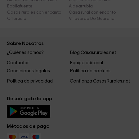
Alquiler de casas rurales
Alquiler de casa rural
Babilafuente
Aldearrubia
Casas rurales con encanto
Casa rural con encanto
Cilloruelo
Villaverde De Guareña
Sobre Nosotros
¿Quiénes somos?
Blog Casasrurales.net
Contactar
Equipo editorial
Condiciones legales
Política de cookies
Política de privacidad
Confianza CasasRurales.net
Descárgate la app
Métodos de pago