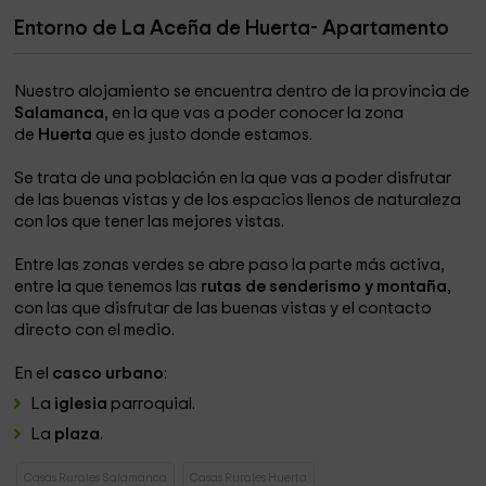
Entorno de La Aceña de Huerta- Apartamento
Nuestro alojamiento se encuentra dentro de la provincia de
Salamanca
, en la que vas a poder conocer la zona
de
Huerta
que es justo donde estamos.
Se trata de una población en la que vas a poder disfrutar
de las buenas vistas y de los espacios llenos de naturaleza
con los que tener las mejores vistas.
Entre las zonas verdes se abre paso la parte más activa,
entre la que tenemos las
rutas de senderismo y montaña
,
con las que disfrutar de las buenas vistas y el contacto
directo con el medio.
En el
casco urbano
:
La
iglesia
parroquial.
La
plaza
.
Casas Rurales Salamanca
Casas Rurales Huerta