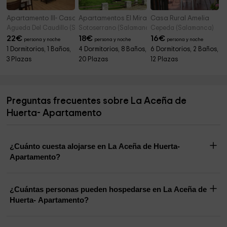
Apartamento III- Casas Víctor
Apartamentos El Mirador Del Soto
Casa Rural Amelia
Agueda Del Caudillo (Salamanca)
Sotoserrano (Salamanca)
Cepeda (Salamanca)
22
€
18
€
16
€
persona y noche
persona y noche
persona y noche
1 Dormitorios, 1 Baños,
4 Dormitorios, 8 Baños,
6 Dormitorios, 2 Baños,
3 Plazas
20 Plazas
12 Plazas
Preguntas frecuentes sobre La Aceña de
Huerta- Apartamento
¿Cuánto cuesta alojarse en La Aceña de Huerta-
Apartamento?
¿Cuántas personas pueden hospedarse en La Aceña de
Huerta- Apartamento?