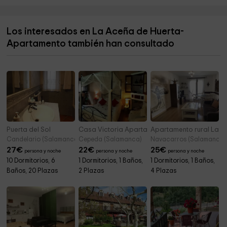
Iglesia del Yiyi
11,1 km
Iglesia de San Pedro Apóstol
11,1 km
Los interesados en La Aceña de Huerta-
Cementerio
11,6 km
Apartamento también han consultado
Obispado De Salamanca
11,8 km
Puerta del Sol
Casa Victoria Apartamento
Apartamento rural La Co
Candelario (Salamanca)
Cepeda (Salamanca)
Navacarros (Salamanca)
27
€
22
€
25
€
persona y noche
persona y noche
persona y noche
10 Dormitorios, 6
1 Dormitorios, 1 Baños,
1 Dormitorios, 1 Baños,
Baños, 20 Plazas
2 Plazas
4 Plazas