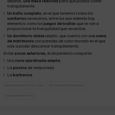
delante,
una mesa redonda
para que podáis comer
tranquilamente.
Un baño completo,
en el que tenemos todos los
sanitarios
necesarios, entre los que además hay
elementos como los
juegos de toallas
que te van a
proporcionar la tranquilidad que necesitas.
Un dormitorio doble
amplio, que cuenta con un
a cama
de matrimonio
con paredes de color morado en el que
vais a poder descansar tranquilamente.
En las
zonas exteriores,
el alojamiento comparte:
Una
zona ajardinada amplia.
La
piscina
de temporada.
La
barbacoa
.
Apartamentos Castilla y León
Apartamentos Salamanca
Apartamentos Huerta