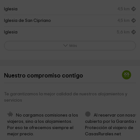
Iglesia
4,5 km
Iglesia de San Cipriano
4,5 km
Iglesia
5,6 km
Ayuntamiento de Aldealengua
7,1 km
Más
Iglesia Parroquial de Nuestra Señora de la
7,5 km
Visitación
Ruinas De Un Pueblo
10,1 km
Nuestro compromiso contigo
Iglesia Parroquial
10,2 km
Te garantizamos la mejor calidad de nuestros alojamientos y
Cementerio Municipal de Gomecello
10,7 km
servicios
Iglesia Parroquial De Santiago Apóstol
10,9 km
No cargamos comisiones a los 
Al reservar con nosotr
Ayuntamiento De Gomecello
10,9 km
viajeros, sino a los alojamientos. 
cubierto por la Garantía de
Por eso te ofrecemos siempre el 
Protección al viajero de 
Ayuntamiento De Moriscos
11,0 km
mejor precio.
CasasRurales.net