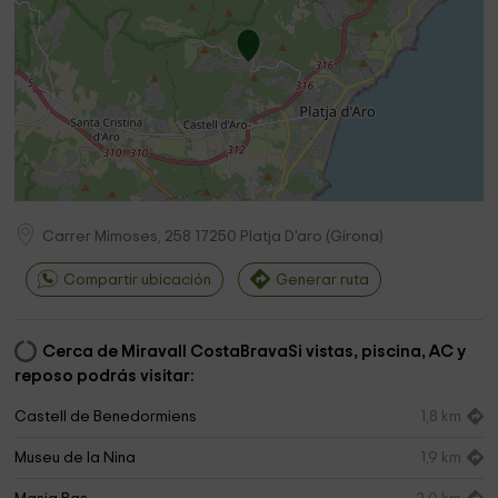
Carrer Mimoses, 258
17250
Platja D'aro
(
Girona
)
Compartir ubicación
Generar ruta
Cerca de Miravall CostaBravaSi vistas, piscina, AC y
reposo podrás visitar:
Castell de Benedormiens
1,8 km
Museu de la Nina
1,9 km