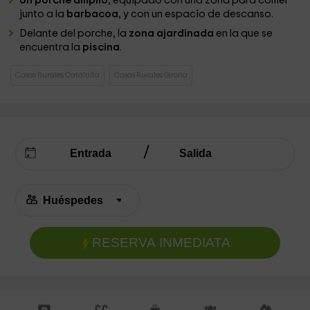
Un porche amplio
, equipado con una zona para comer
junto a la
barbacoa
, y con un espacio de descanso.
Delante del porche, la
zona ajardinada
en la que se
encuentra la
piscina
.
Casas Rurales Cataluña
Casas Rurales Girona
RESERVA INMEDIATA