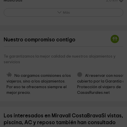
Masia Bas
2,0 km
Ayuntamiento Castell Platja D Aro
2,6 km
Más
TURISVOL Helicòpters
2,6 km
iglesia santa maria de fenals
3,2 km
Nuestro compromiso contigo
El Gran Museu de la Màgia
3,7 km
Casa Magica
3,8 km
Te garantizamos la mejor calidad de nuestros alojamientos y
servicios
Parròquia de Sant Joan de Vilartagues
4,4 km
Ayuntamiento De Sant Feliu De Guixols
4,4 km
No cargamos comisiones a los 
Al reservar con nosotr
viajeros, sino a los alojamientos. 
cubierto por la Garantía de
Ayuntamiento de Calonge
4,6 km
Por eso te ofrecemos siempre el 
Protección al viajero de 
mejor precio.
CasasRurales.net
callCarlos
4,6 km
Iglesia Evangélica Sant Feliu de Guixols
5,1 km
Los interesados en Miravall CostaBravaSi vistas,
Casa Irla - Fundació Josep Irla
5,1 km
piscina, AC y reposo también han consultado
Ayuntamiento De Sant Feliu De Guixols
5,3 km