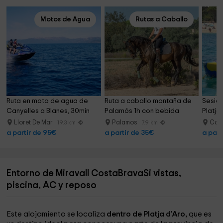
Motos de Agua
Rutas a Caballo
Ruta en moto de agua de 
Ruta a caballo montaña de 
Sesión
Canyelles a Blanes, 30min
Palamós 1h con bebida
Platja
Lloret De Mar
Palamos
Cast
19.3 km
7.9 km
a partir de 95€
a partir de 35€
a part
Entorno de Miravall CostaBravaSi vistas,
piscina, AC y reposo
Este alojamiento se localiza
dentro de Platja d'Aro,
que es