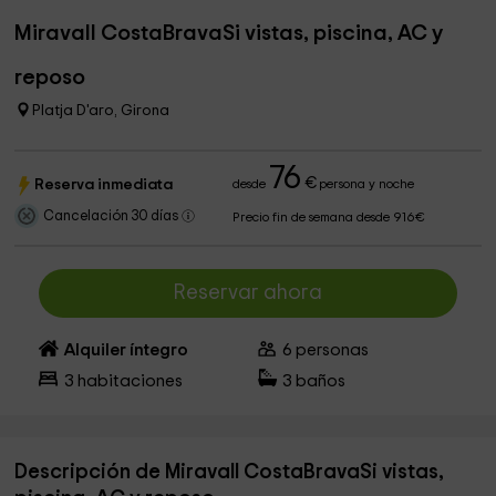
Miravall CostaBravaSi vistas, piscina, AC y
reposo
Platja D'aro, Girona
76
€
Reserva inmediata
desde
persona y noche
Cancelación 30 días
Precio fin de semana desde 916€
Reservar ahora
Alquiler íntegro
6
personas
3
habitaciones
3
baños
Descripción de Miravall CostaBravaSi vistas,