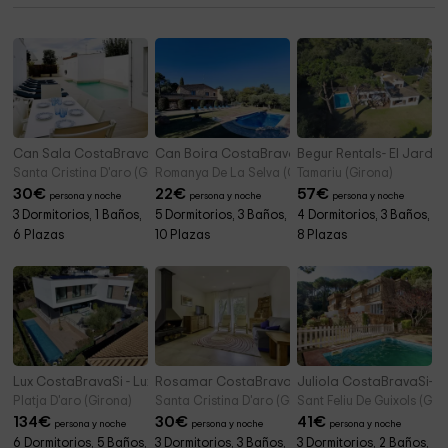
Can Sala CostaBravaSi- Piscina, terraza, barbacoa
Can Boira CostaBravaSi- Piscina, A/C, BBQ, 
Begur Rentals- El Jardí 
Santa Cristina D'aro (Girona)
Romanya De La Selva (Girona)
Tamariu (Girona)
30
€
22
€
57
€
persona y noche
persona y noche
persona y noche
3 Dormitorios, 1 Baños,
5 Dormitorios, 3 Baños,
4 Dormitorios, 3 Baños,
6 Plazas
10 Plazas
8 Plazas
Lux CostaBravaSi - Luxe, disseny i sostenibilitat
Rosamar CostaBravaSi- AC, jardín y playa a 7
Juliola CostaBravaSi- P
Platja D'aro (Girona)
Santa Cristina D'aro (Girona)
Sant Feliu De Guixols (Gir
134
€
30
€
41
€
persona y noche
persona y noche
persona y noche
6 Dormitorios, 5 Baños,
3 Dormitorios, 3 Baños,
3 Dormitorios, 2 Baños,