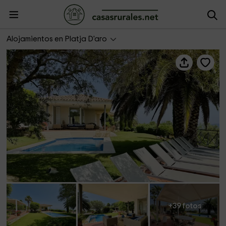
Miravall CostaBravaSi vistas, piscina, AC y reposo
Alojamientos en Platja D'aro
+39 fotos