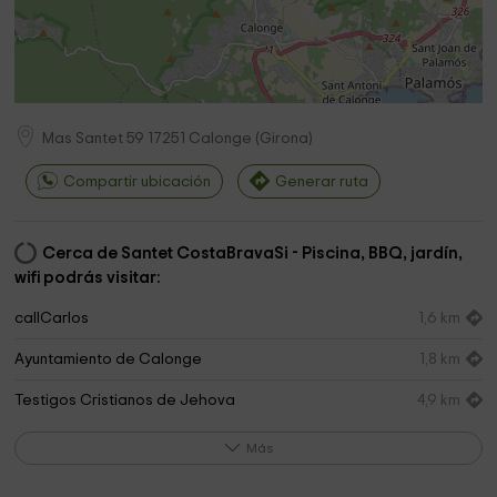
Mas Santet 59
17251
Calonge
(
Girona
)
Compartir ubicación
Generar ruta
Cerca de Santet CostaBravaSi - Piscina, BBQ, jardín,
wifi podrás visitar:
callCarlos
1,6 km
Ayuntamiento de Calonge
1,8 km
Testigos Cristianos de Jehova
4,9 km
Terra De Mar
5,8 km
Más
Parròquia de Santa Maria del Mar
5,9 km