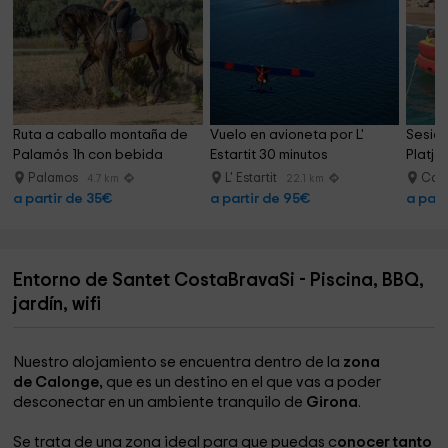
Ruta a caballo montaña de 
Vuelo en avioneta por L' 
Sesión
Palamós 1h con bebida
Estartit 30 minutos
Platja
Palamos
L' Estartit
Cast
4.7 km
22.1 km
a partir de 35€
a partir de 95€
a part
Entorno de Santet CostaBravaSi - Piscina, BBQ,
jardín, wifi
Nuestro alojamiento se encuentra dentro de la
zona
de Calonge,
que es un destino en el que vas a poder
desconectar en un ambiente tranquilo de
Girona
.
Se trata de una zona ideal para que puedas c
onocer tanto