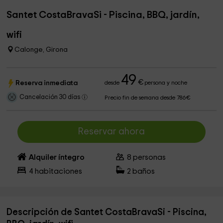
Santet CostaBravaSi - Piscina, BBQ, jardín,
wifi
Calonge, Girona
49
€
Reserva inmediata
desde
persona y noche
Cancelación 30 días
Precio fin de semana desde 786€
Reservar ahora
Alquiler íntegro
8
personas
4
habitaciones
2
baños
Descripción de Santet CostaBravaSi - Piscina,