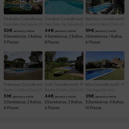
Pedralta CostaBravaSi - Piscina, jardín, BBQ, wifi
Cardina CostaBravaSi - Piscina, A/C, BBQ, vist
Bell-lloc CostaBravaSi - 
Sant Feliu De Guixols (Girona)
Sant Feliu De Guixols (Girona)
Santa Cristina D'aro (Giro
53
€
44
€
59
€
persona y noche
persona y noche
persona y noche
5 Dormitorios, 2 Baños,
4 Dormitorios, 2 Baños,
3 Dormitorios, 1 Baños,
9 Plazas
8 Plazas
6 Plazas
Palenque CostaBravaSi - Piscina, BBQ, jardín, golf
Golf CostaBravaSi- Piscina, jardín, barbacoa, w
Mas CostaBravaSi - Pisci
Santa Cristina D'aro (Girona)
Santa Cristina D'aro (Girona)
Calonge (Girona)
51
€
44
€
35
€
persona y noche
persona y noche
persona y noche
3 Dormitorios, 2 Baños,
3 Dormitorios, 2 Baños,
5 Dormitorios, 4 Baños,
6 Plazas
6 Plazas
14 Plazas