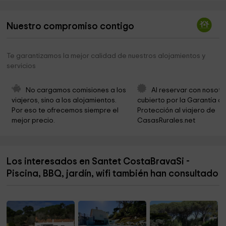
Museu de la Pesca
5,9 km
Nuestro compromiso contigo
El Cau De La Costa Brava Museu De La Pesca
5,9 km
Palamós Ayuntamiento
5,9 km
Te garantizamos la mejor calidad de nuestros alojamientos y
servicios
Capella del Carme
6,0 km
Parc del Convent dels Agustins
6,1 km
No cargamos comisiones a los 
Al reservar con nosotr
viajeros, sino a los alojamientos. 
cubierto por la Garantía de
Iglesia vieja de Mas Vidal
6,1 km
Por eso te ofrecemos siempre el 
Protección al viajero de 
mejor precio.
CasasRurales.net
Iglesia de Sant Pol
6,5 km
Masia Bas
6,5 km
Los interesados en Santet CostaBravaSi -
Ayuntamiento Castell Platja D Aro
6,6 km
Piscina, BBQ, jardín, wifi también han consultado
Forn de ceràmica
6,8 km