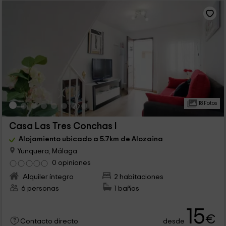
18 Fotos
Casa Las Tres Conchas I
Alojamiento ubicado a 5.7km de Alozaina
Yunquera, Málaga
0 opiniones
Alquiler íntegro
2 habitaciones
6 personas
1 baños
15
€
desde
Contacto directo