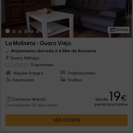
24 Fotos
La Molineta - Guaro Viejo
Alojamiento ubicado a 6.5km de Alozaina
Guaro, Málaga
0 opiniones
Alquiler íntegro
1 habitaciones
4 personas
1 baños
19
€
desde
Contacto directo
persona y noche
Cancelación 30 días antes
VER OFERTA