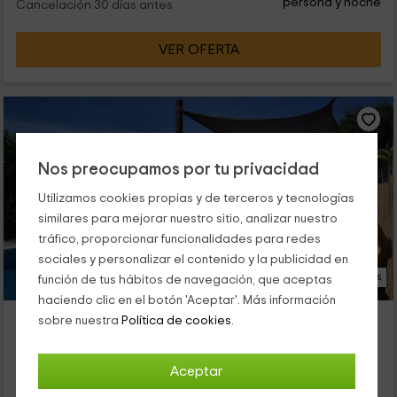
persona y noche
Cancelación 30 días antes
VER OFERTA
Nos preocupamos por tu privacidad
Utilizamos cookies propias y de terceros y tecnologías
similares para mejorar nuestro sitio, analizar nuestro
tráfico, proporcionar funcionalidades para redes
sociales y personalizar el contenido y la publicidad en
29 Fotos
función de tus hábitos de navegación, que aceptas
haciendo clic en el botón 'Aceptar'. Más información
The African House
sobre nuestra
Política de cookies.
Alojamiento ubicado a 4.5km de Alozaina
Tolox, Málaga
Aceptar
0 opiniones