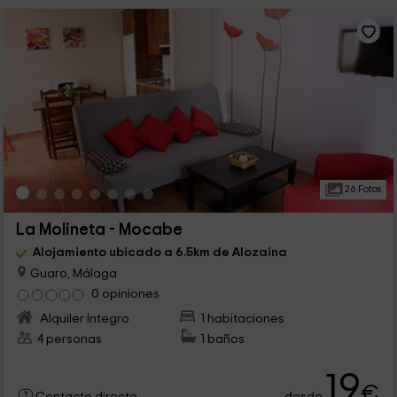
26 Fotos
La Molineta - Mocabe
Alojamiento ubicado a 6.5km de Alozaina
Guaro, Málaga
0 opiniones
Alquiler íntegro
1 habitaciones
4 personas
1 baños
19
€
desde