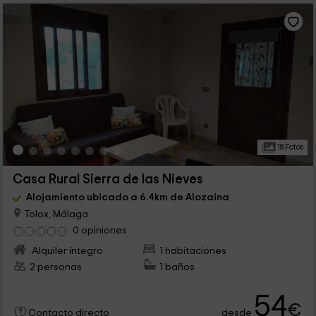
18 Fotos
Casa Rural Sierra de las Nieves
Alojamiento ubicado a 6.4km de Alozaina
Tolox, Málaga
0 opiniones
Alquiler íntegro
1 habitaciones
2 personas
1 baños
54
€
desde
Contacto directo