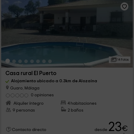
14 Fotos
Casa rural El Puerto
Alojamiento ubicado a 0.3km de Alozaina
Guaro, Málaga
0 opiniones
Alquiler íntegro
4 habitaciones
9 personas
2 baños
23
€
desde
Contacto directo