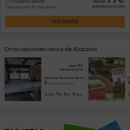
€
desde
Contacto directo
persona y noche
Cancelación 30 días antes
VER OFERTA
Otras opciones cerca de Alozaina
9
desde
€
persona y noche
Camping Sierra de las Nieves
V
Yunquera (Málaga)
135
4
2
6km