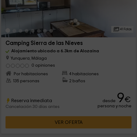
41 Fotos
Camping Sierra de las Nieves
Alojamiento ubicado a 6.3km de Alozaina
Yunquera, Málaga
0 opiniones
Por habitaciones
4 habitaciones
135 personas
2 baños
9
€
Reserva inmediata
desde
persona y noche
Cancelación 30 días antes
VER OFERTA