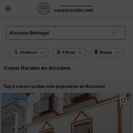
CasasRurales.net
Casas Rurales
Casas Rurales Andalucía
Casas Rurales
Málaga
Casas Rurales Alozaina
Las 3 mejores casas rurales en Alozaina de 2026
Alozaina (Málaga)
Ordenar
Filtros
Mapa
Casas Rurales en Alozaina
Ordenar por:
Top 3 casas rurales más populares en Alozaina