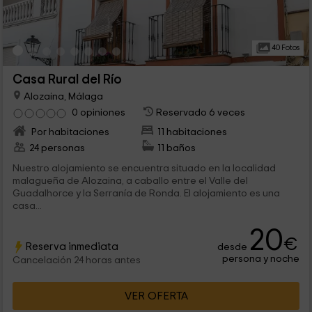
40 Fotos
Casa Rural del Río
Alozaina, Málaga
0 opiniones
Reservado 6 veces
Por habitaciones
11 habitaciones
24 personas
11 baños
Nuestro alojamiento se encuentra situado en la localidad
malagueña de Alozaina, a caballo entre el Valle del
Guadalhorce y la Serranía de Ronda. El alojamiento es una
casa...
20
€
Reserva inmediata
desde
persona y noche
Cancelación 24 horas antes
VER OFERTA