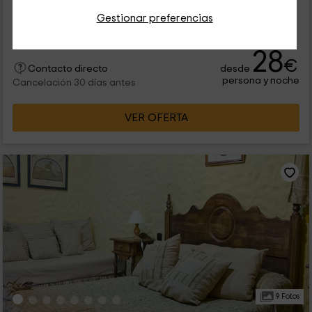
Alquiler íntegro
3 habitaciones
Gestionar preferencias
12 personas
3 baños
28
€
desde
Contacto directo
persona y noche
Cancelación 30 días antes
VER OFERTA
9 Fotos