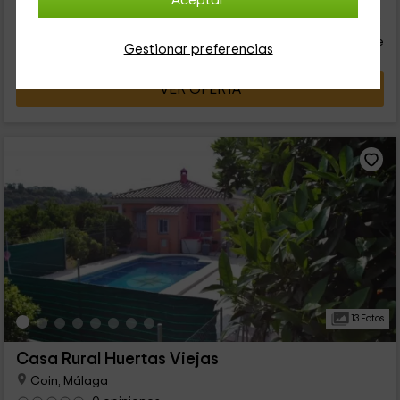
Aceptar
22
€
desde
Contacto directo
persona y noche
Respuesta superior a 72h
Gestionar preferencias
VER OFERTA
13 Fotos
Casa Rural Huertas Viejas
Coin, Málaga