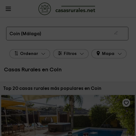
CasasRurales.net
Casas Rurales
Casas Rurales Andalucía
Casas Rurales
Málaga
Casas Rurales Coin
Las 22 mejores casas rurales en Coin de 2026
Coin (Málaga)
Ordenar
Filtros
Mapa
Casas Rurales en Coin
Ordenar por:
Top 20 casas rurales más populares en Coin