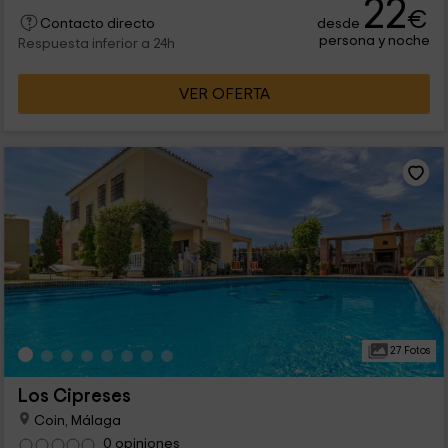
22
€
desde
Contacto directo
persona y noche
Respuesta inferior a 24h
VER OFERTA
27 Fotos
Los Cipreses
Coin, Málaga
0 opiniones