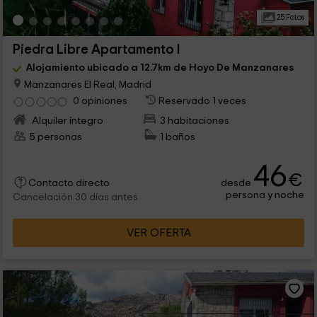
25 Fotos
Piedra Libre Apartamento I
Alojamiento ubicado a 12.7km de Hoyo De Manzanares
Manzanares El Real, Madrid
0 opiniones
Reservado 1 veces
Alquiler íntegro
3 habitaciones
5 personas
1 baños
46
€
desde
Contacto directo
persona y noche
Cancelación 30 días antes
VER OFERTA