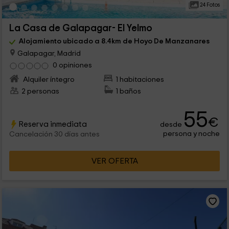
24 Fotos
La Casa de Galapagar- El Yelmo
Alojamiento ubicado a 8.4km de Hoyo De Manzanares
Galapagar, Madrid
0 opiniones
Alquiler íntegro
1 habitaciones
2 personas
1 baños
55
€
Reserva inmediata
desde
persona y noche
Cancelación 30 días antes
VER OFERTA