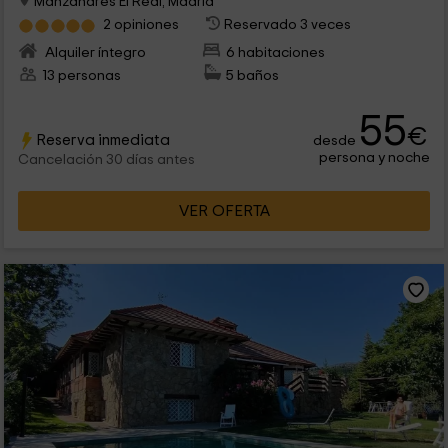
Manzanares El Real, Madrid
2 opiniones
Reservado 3 veces
Alquiler íntegro
6 habitaciones
13 personas
5 baños
55
€
Reserva inmediata
desde
persona y noche
Cancelación 30 días antes
VER OFERTA