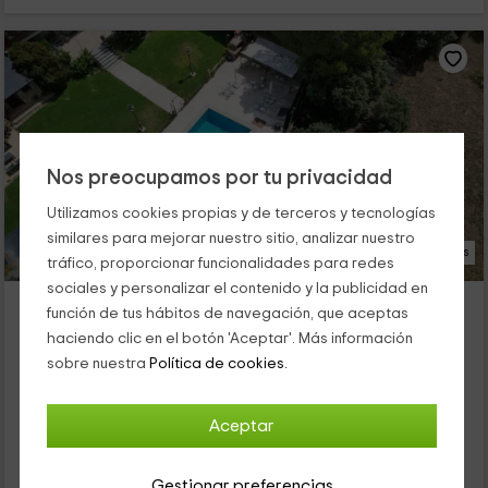
Nos preocupamos por tu privacidad
Utilizamos cookies propias y de terceros y tecnologías
similares para mejorar nuestro sitio, analizar nuestro
15 Fotos
tráfico, proporcionar funcionalidades para redes
sociales y personalizar el contenido y la publicidad en
La Casa de Galapagar- La Pedriza
función de tus hábitos de navegación, que aceptas
Alojamiento ubicado a 8.4km de Hoyo De Manzanares
haciendo clic en el botón 'Aceptar'. Más información
Galapagar, Madrid
sobre nuestra
Política de cookies.
1 opiniones
Reservado 1 veces
Alquiler íntegro
1 habitaciones
Aceptar
4 personas
1 baños
Gestionar preferencias