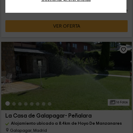
41
€
Reserva inmediata
desde
persona y noche
Cancelación 30 días antes
VER OFERTA
16 Fotos
La Casa de Galapagar- Peñalara
Alojamiento ubicado a 8.4km de Hoyo De Manzanares
Galapagar, Madrid