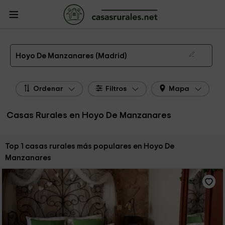
CasasRurales.net
Casas Rurales
Casas Rurales Madrid
Casas Rurales
Hoyo De Manzanares
Las 1 mejores casas rurales en Hoyo De Manzanares de 2026
Hoyo De Manzanares (Madrid)
Ordenar
Filtros
Mapa
Casas Rurales en Hoyo De Manzanares
Ordenar por:
Top 1 casas rurales más populares en Hoyo De
Manzanares