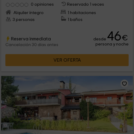
0 opiniones
Reservado 1 veces
Alquiler íntegro
1 habitaciones
3 personas
1 baños
46
€
Reserva inmediata
desde
persona y noche
Cancelación 30 días antes
VER OFERTA