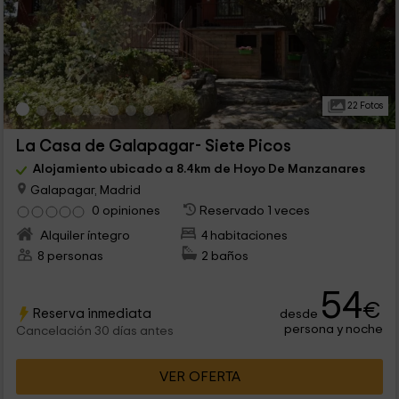
22 Fotos
La Casa de Galapagar- Siete Picos
Alojamiento ubicado a 8.4km de Hoyo De Manzanares
Galapagar, Madrid
0 opiniones
Reservado 1 veces
Alquiler íntegro
4 habitaciones
8 personas
2 baños
54
€
Reserva inmediata
desde
persona y noche
Cancelación 30 días antes
VER OFERTA