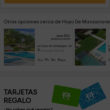
Otras opciones cerca de Hoyo De Manzanare
62
desde
€
persona y noche
La Casa de Galapagar- Abantos
L
Galapagar (Madrid)
6
1
1
8km
TARJETAS 
REGALO
¿No sabes qué regalar?