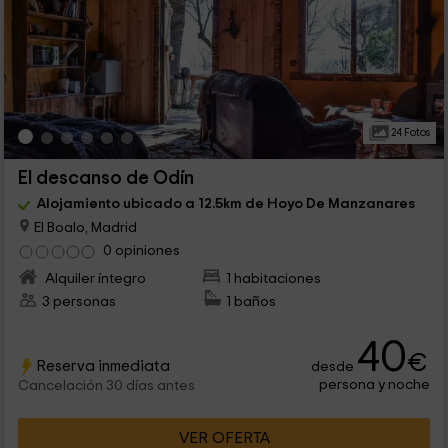
24 Fotos
El descanso de Odín
Alojamiento ubicado a 12.5km de Hoyo De Manzanares
El Boalo, Madrid
0 opiniones
Alquiler íntegro
1 habitaciones
3 personas
1 baños
40
€
Reserva inmediata
desde
persona y noche
Cancelación 30 días antes
VER OFERTA