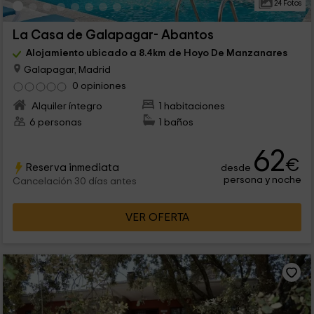
24 Fotos
La Casa de Galapagar- Abantos
Alojamiento ubicado a 8.4km de Hoyo De Manzanares
Galapagar, Madrid
0 opiniones
Alquiler íntegro
1 habitaciones
6 personas
1 baños
62
€
Reserva inmediata
desde
persona y noche
Cancelación 30 días antes
VER OFERTA