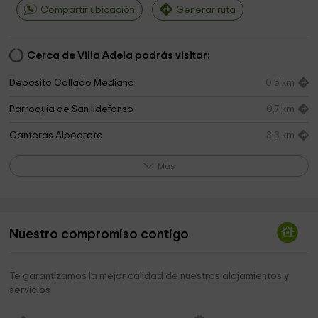
Compartir ubicación
Generar ruta
Cerca de Villa Adela podrás visitar:
Deposito Collado Mediano
0,5 km
Parroquia de San Ildefonso
0,7 km
Canteras Alpedrete
3,3 km
Zona Recreativa Alto del Hilo
3,4 km
Más
infantil Dr. Alonso-Muñoyerro Park
3,5 km
Hermanas Dominicas De La Anunciata
3,6 km
Nuestro compromiso contigo
Las Canteras, Alpedrete
3,7 km
Fuente de Los Caños
3,9 km
Te garantizamos la mejor calidad de nuestros alojamientos y
servicios
Jardineria Sierra de Guadarrama-Madrid
4,0 km