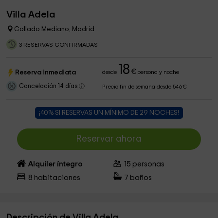
Villa Adela
Collado Mediano, Madrid
3 RESERVAS CONFIRMADAS
18
€
Reserva inmediata
desde
persona y noche
Cancelación 14 días
Precio fin de semana desde 546€
¡40% SI RESERVAS UN MÍNIMO DE 29 NOCHES!
Reservar ahora
Alquiler íntegro
15
personas
8
habitaciones
7
baños
Descripción de Villa Adela