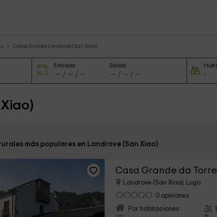
go
Casas Rurales Landrove (San Xiao)
Entrada
Salida
Hué
 Xiao)
 rurales más populares en Landrove (San Xiao)
Casa Grande da Torr
Landrove (San Xiao), Lugo
0 opiniones
Por habitaciones