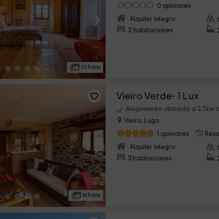
0 opiniones
›
Alquiler íntegro
2 habitaciones
20 Fotos
Vieiro Verde- 1 Lux
Alojamiento ubicado a 2.7km 
Vieiro, Lugo
1 opiniones
Rese
›
Alquiler íntegro
3 habitaciones
18 Fotos