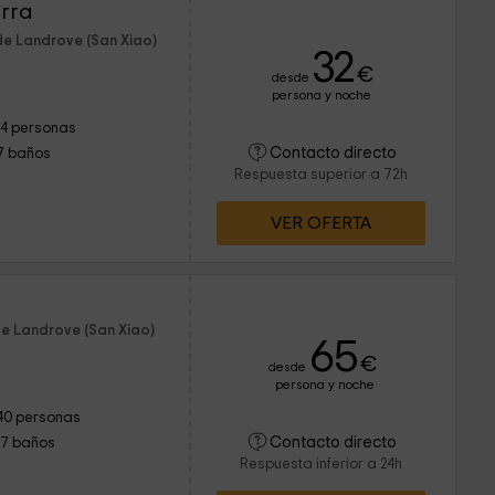
urra
de Landrove (San Xiao)
32
€
desde
persona y noche
14 personas
Contacto directo
7 baños
Respuesta superior a 72h
VER OFERTA
de Landrove (San Xiao)
65
€
desde
persona y noche
40 personas
Contacto directo
17 baños
Respuesta inferior a 24h