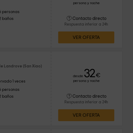
persona y noche
6 personas
Contacto directo
2 baños
Respuesta inferior a 24h
VER OFERTA
de Landrove (San Xiao)
32
€
desde
persona y noche
rvado 1 veces
6 personas
Contacto directo
2 baños
Respuesta inferior a 24h
VER OFERTA