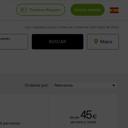
Tarjetas Regalo
Iniciar sesión
Las 1 mejores casas rurales en Landrove (San Xiao) de 2026
spedes
Mapa
Ordenar por:
e
45
€
desde
persona y noche
16 personas