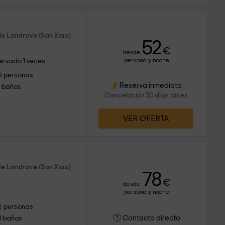
de Landrove (San Xiao)
52
€
desde
persona y noche
ervado 1 veces
6 personas
Reserva inmediata
1 baños
Cancelación 30 días antes
VER OFERTA
de Landrove (San Xiao)
78
€
desde
persona y noche
6 personas
Contacto directo
3 baños