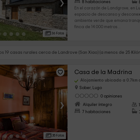
›
8 habitaciones
En el corazón de Landgrove, en L
espacio de descanso y desconex
ambiente verde que emana tranqui
finca de 14.000 metros...
36 Fotos
s 19 casas rurales cerca de Landrove (San Xiao) (a menos de 25 Kiló
Casa de la Madrina
Alojamiento ubicado a 0.7km 
Sober, Lugo
0 opiniones
›
Alquiler íntegro
7 habitaciones
35 Fotos