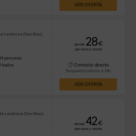
VER OFERTA
de Landrove (San Xiao)
28
€
desde
persona y noche
24 personas
Contacto directo
9 baños
Respuesta inferior a 24h
VER OFERTA
de Landrove (San Xiao)
42
€
desde
persona y noche