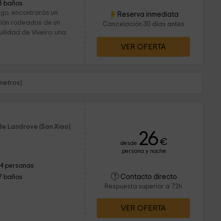
8 baños
ugo, encontrarás un
Reserva inmediata
ión rodeados de un
Cancelación 30 días antes
lidad de Viveiro: una
VER OFERTA
metros)
de Landrove (San Xiao)
26
€
desde
persona y noche
14 personas
Contacto directo
7 baños
Respuesta superior a 72h
VER OFERTA