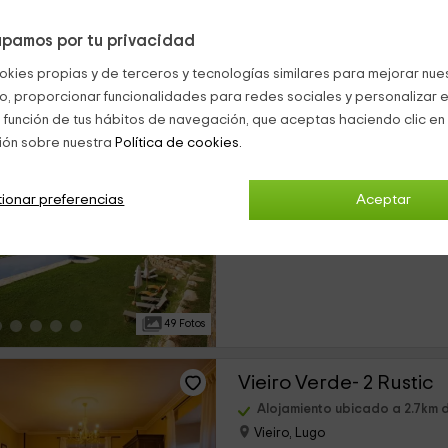
pamos por tu privacidad
22 Fotos
okies propias y de terceros y tecnologías similares para mejorar nuest
co, proporcionar funcionalidades para redes sociales y personalizar e
Areal
 función de tus hábitos de navegación, que aceptas haciendo clic en 
ión sobre nuestra
Política de cookies.
Alojamiento ubicado a 2.5km 
Viveiro, Lugo
0 opiniones
ionar preferencias
Aceptar
›
Por habitaciones
9 habitaciones
49 Fotos
Vieiro Verde- 2 Rustic
Alojamiento ubicado a 2.7km 
Vieiro, Lugo