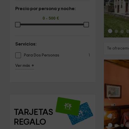
‹
Precio por persona y noche:
Servicios:
Te ofrecemo
Para Dos Personas
1
+
Ver más
‹
TARJETAS 
REGALO