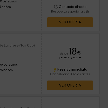
10 personas
Contacto directo
5 baños
Respuesta superior a 72h
VER OFERTA
de Landrove (San Xiao)
18
€
desde
persona y noche
66 personas
Reserva inmediata
25 baños
Cancelación 30 días antes
VER OFERTA