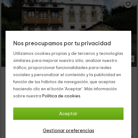
Nos preocupamos por tu privacidad
Utilizamos cookies propias y de terceros y tecnologías
26 Fotos
similares para mejorar nuestro sitio, analizar nuestro
tráfico, proporcionar funcionalidades para redes
Casa Os Carballás
sociales y personalizar el contenido y la publicidad en
Alojamiento ubicado a 4.4km de Chavin
función de tus hábitos de navegación, que aceptas
Ourol, Lugo
haciendo clic en el botón 'Aceptar'. Más información
0 opiniones
sobre nuestra
Política de cookies.
Por habitaciones
5 habitaciones
10 personas
5 baños
Aceptar
42
€
Gestionar preferencias
desde
Contacto directo
persona y noche
Cancelación 30 días antes