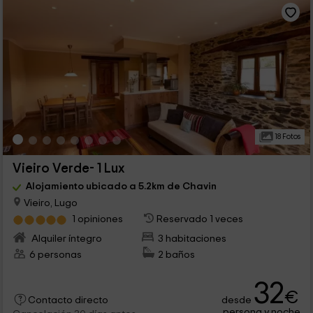
18 Fotos
Vieiro Verde- 1 Lux
Alojamiento ubicado a 5.2km de Chavin
Vieiro, Lugo
1 opiniones
Reservado 1 veces
Alquiler íntegro
3 habitaciones
6 personas
2 baños
32
€
desde
Contacto directo
persona y noche