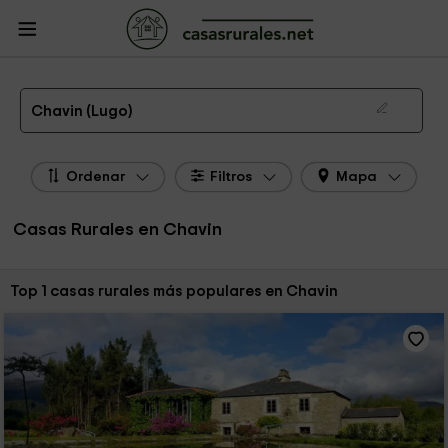
CasasRurales.net
Casas Rurales
Casas Rurales Galicia
Casas Rurales
Lugo
Casas Rurales Chavin
Las 1 mejores casas rurales en Chavin de 2026
Chavin (Lugo)
Ordenar
Filtros
Mapa
Casas Rurales en Chavin
Ordenar por:
Top 1 casas rurales más populares en Chavin