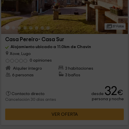
37 Fotos
Casa Pereiro- Casa Sur
Alojamiento ubicado a 11.0km de Chavin
Xove, Lugo
0 opiniones
Alquiler íntegro
3 habitaciones
6 personas
3 baños
32
€
desde
Contacto directo
persona y noche
Cancelación 30 días antes
VER OFERTA