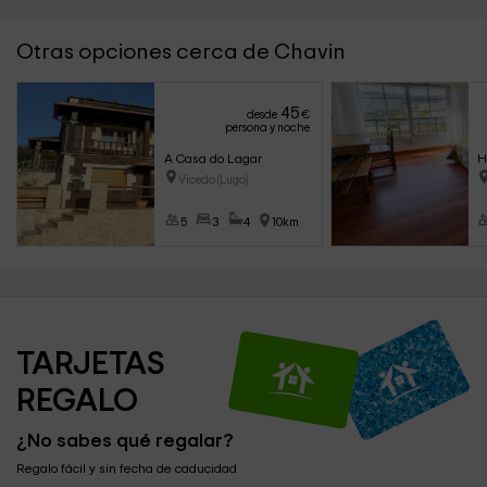
Otras opciones cerca de Chavin
45
desde
€
persona y noche
A Casa do Lagar
H
Vicedo (Lugo)
5
3
4
10km
TARJETAS 
REGALO
¿No sabes qué regalar?
Regalo fácil y sin fecha de caducidad