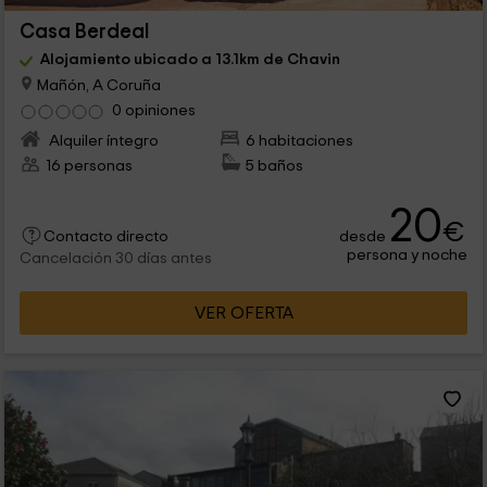
Casa Berdeal
Alojamiento ubicado a 13.1km de Chavin
Mañón, A Coruña
0 opiniones
Alquiler íntegro
6 habitaciones
16 personas
5 baños
20
€
desde
Contacto directo
persona y noche
Cancelación 30 días antes
VER OFERTA