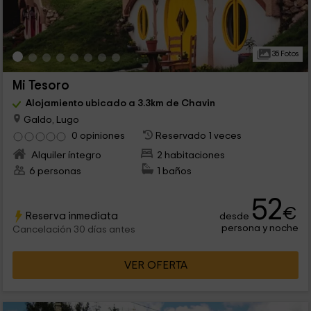
35 Fotos
Mi Tesoro
Alojamiento ubicado a 3.3km de Chavin
Galdo, Lugo
0 opiniones
Reservado 1 veces
Alquiler íntegro
2 habitaciones
6 personas
1 baños
52
€
Reserva inmediata
desde
persona y noche
Cancelación 30 días antes
VER OFERTA