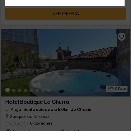
VER OFERTA
47 Fotos
Hotel Boutique La Churra
Alojamiento ubicado a 5.0km de Chavin
Xunqueiroa, Orense
0 opiniones