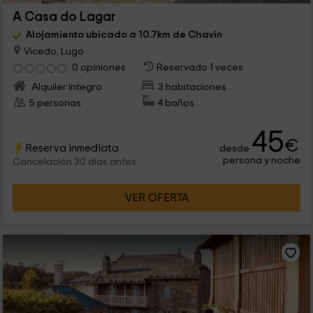
A Casa do Lagar
Alojamiento ubicado a 10.7km de Chavin
Vicedo, Lugo
0 opiniones
Reservado 1 veces
Alquiler íntegro
3 habitaciones
5 personas
4 baños
45
€
Reserva inmediata
desde
persona y noche
Cancelación 30 días antes
VER OFERTA