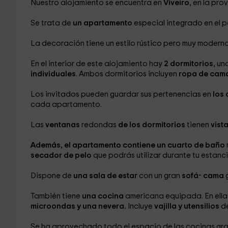
Nuestro alojamiento se encuentra en
Viveiro
, en la pro
Se trata de
un apartamento
especial integrado en el 
La decoración tiene un estilo rústico pero muy modern
En el interior de este alojamiento hay
2 dormitorios
, un
individuales
. Ambos dormitorios incluyen
ropa de cam
Los invitados pueden guardar sus pertenencias en
los
cada apartamento.
Las
ventanas
redondas
de los dormitorios
tienen
vist
Además, el apartamento contiene un cuarto de baño
secador de pelo
que podrás utilizar durante tu estanc
Dispone de
una sala de estar
con un gran
sofá- cama
También tiene
una cocina
americana equipada. En ella
microondas y una nevera.
Incluye
vajilla y utensilios
d
Se ha aprovechado todo el espacio de las cocinas gra