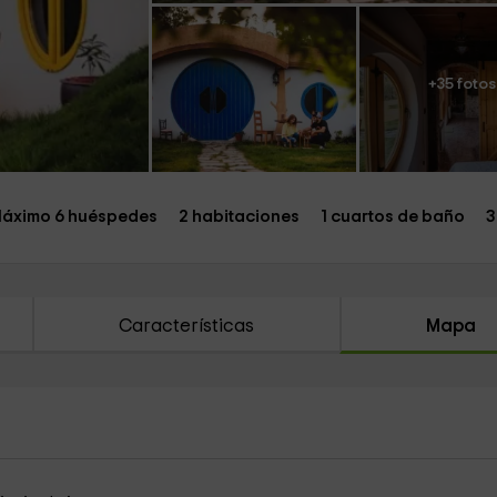
+35 fotos
áximo 6 huéspedes
2 habitaciones
1 cuartos de baño
3
Características
Mapa