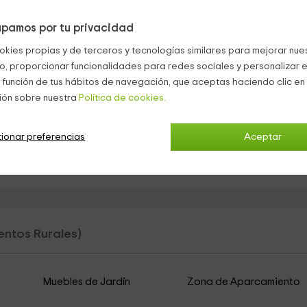
lojamiento.
pamos por tu privacidad
vitados.
okies propias y de terceros y tecnologías similares para mejorar nuest
co, proporcionar funcionalidades para redes sociales y personalizar e
todos los apartamentos.
 función de tus hábitos de navegación, que aceptas haciendo clic en 
ión sobre nuestra
Política de cookies.
on vistas preciosas del paisaje. En una zona del jardín hay un
ionar preferencias
Aceptar
ntos Rurales)
Muebles de Jardín
Zona de Aparcamiento