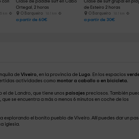
 con 
Clase de paddle surf en Cabo 
Clase de surf grupal en pla
Ortegal, 2 horas
de Esteiro 2 horas
O Barqueiro
O Barqueiro
.5 km
16.1 km
16.1 km
a partir de 60€
a partir de 30€
nquila de
Viveiro
, en la provincia de
Lugo
. En los espacios
verd
ertidas actividades como
montar a caballo o en bicicleta.
 el de Landro, que tiene unos
paisajes
preciosos. También pue
 que se encuentra a más o menos 6 minutos en coche de los
a explorando el bonito pueblo de Viveiro. Allí puedes dar un pa
a iglesia.