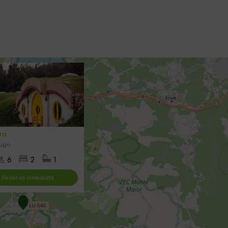
ro
Lugo
6
2
1
Reserva inmediata