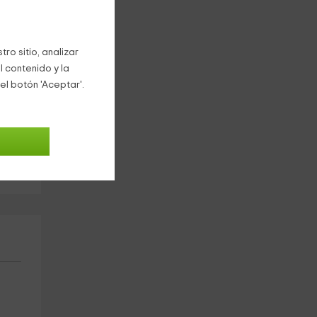
ro sitio, analizar
l contenido y la
el botón 'Aceptar'.
área