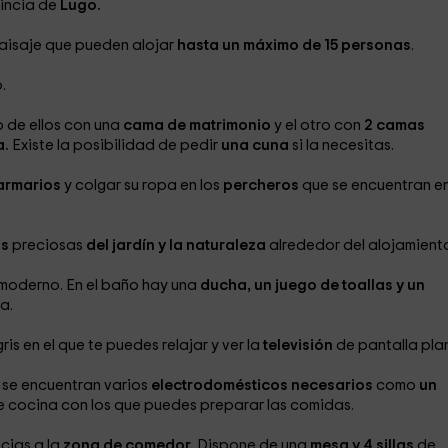
vincia de
Lugo.
paisaje que pueden alojar
hasta un máximo de 15 personas
.
o.
o de ellos con una
cama de matrimonio
y el otro con
2 camas
a.
Existe la posibilidad de pedir
una cuna
si la necesitas.
 armarios
y
colgar su ropa en los
percheros
que se encuentran e
as
preciosas
del jardín y la naturaleza
alrededor del alojamient
moderno. En el baño hay una
ducha, un juego de toallas y un
ia.
gris en el que te puedes relajar y ver la
televisión
de pantalla pla
 se encuentran varios
electrodomésticos necesarios
como
un
e cocina con los que puedes preparar las comidas.
cias a la
zona de comedor.
Dispone de una
mesa y 4 sillas
de