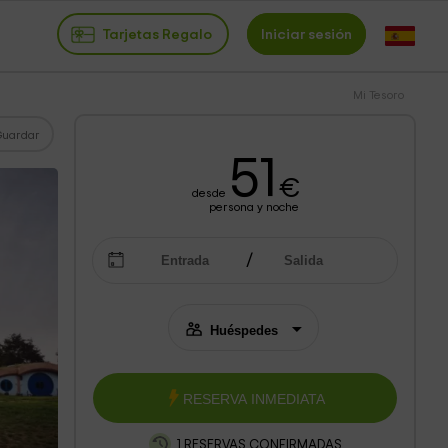
Tarjetas Regalo
Iniciar sesión
Mi Tesoro
Guardar
51
€
desde
persona y noche
RESERVA INMEDIATA
1 RESERVAS CONFIRMADAS