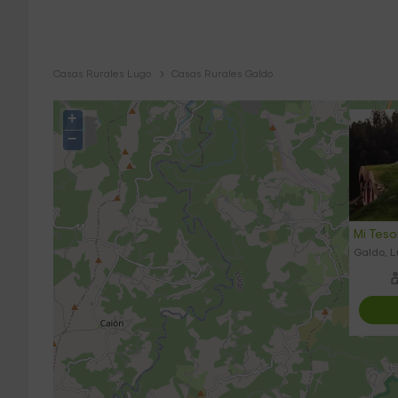
Casas Rurales Lugo
Casas Rurales Galdo
+
−
Mi Teso
Galdo, 