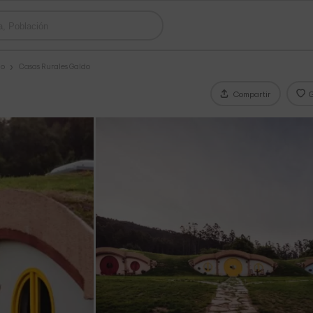
go
Casas Rurales Galdo
Compartir