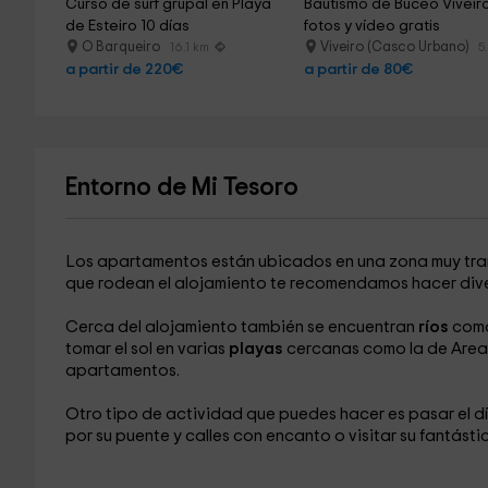
Curso de surf grupal en Playa 
Bautismo de Buceo Viveiro
de Esteiro 10 días
fotos y vídeo gratis
O Barqueiro
Viveiro (Casco Urbano)
16.1 km
5
a partir de 220€
a partir de 80€
Entorno de Mi Tesoro
Los apartamentos están ubicados en una zona muy tra
que rodean el alojamiento te recomendamos hacer div
Cerca del alojamiento también se encuentran
ríos
como
tomar el sol en varias
playas
cercanas como la de Area,
apartamentos.
Otro tipo de actividad que puedes hacer es pasar el dí
por su puente y calles con encanto o visitar su fantástic