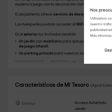
madera a juego con la decoración rústica de todo el a
Nos preocu
El alojamiento ofrece
servicio de desayuno
para los in
Utilizamos co
Los huéspedes podrán acceder al
WiFi gratuito
nuestro tráfi
desde 
publicidad en
En el
exterior
los invitados tendrán:
Más informac
Un jardín
con
mobiliario
para que puedas desayunar c
de juego infantil.
Gest
Un parking privado
para vuestros vehículos.
Apartamentos Galicia
Apartamentos Lugo
Apartamentos Galdo
Características de Mi Tesoro
(Apartame
Acceso Asfaltado
Exterior
Jardín