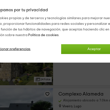
pamos por tu privacidad
19 Fotos
okies propias y de terceros y tecnologías similares para mejorar nuest
co, proporcionar funcionalidades para redes sociales y personalizar e
Pazo da trave
 función de tus hábitos de navegación, que aceptas haciendo clic en 
ión sobre nuestra
Política de cookies.
Alojamiento ubicado a 7.0km 
Viveiro, Lugo
0 opiniones
ionar preferencias
Aceptar
›
Por habitaciones
17 habitaciones
24 Fotos
Complexo Alameda
Alojamiento ubicado a 7.0km 
Viveiro, Lugo