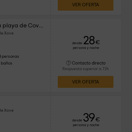
VER OFERTA
Cabaña con vistas a la playa de Covas
de Xove
28
€
desde
persona y noche
4 personas
Contacto directo
1 baños
Respuesta superior a 72h
VER OFERTA
de Xove
39
€
desde
persona y noche