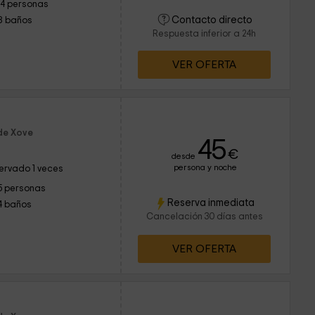
14 personas
Contacto directo
8 baños
Respuesta inferior a 24h
VER OFERTA
de Xove
45
€
desde
persona y noche
ervado 1 veces
5 personas
Reserva inmediata
4 baños
Cancelación 30 días antes
VER OFERTA