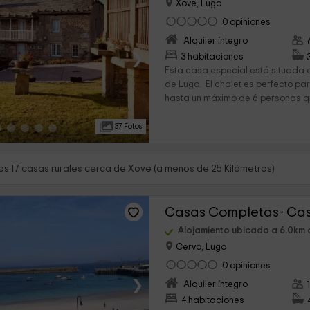
Xove, Lugo
0 opiniones
Alquiler íntegro
›
3 habitaciones
Esta casa especial está situada e
de Lugo. El chalet es perfecto p
hasta un máximo de 6 personas qu
37 Fotos
s 17 casas rurales cerca de Xove (a menos de 25 Kilómetros)
Casas Completas- Ca
Alojamiento ubicado a 6.0km
Cervo, Lugo
0 opiniones
›
Alquiler íntegro
4 habitaciones