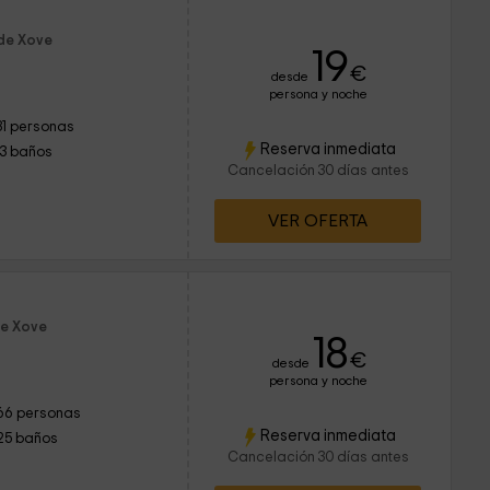
 de Xove
19
€
desde
persona y noche
31 personas
Reserva inmediata
13 baños
Cancelación 30 días antes
VER OFERTA
de Xove
18
€
desde
persona y noche
66 personas
Reserva inmediata
25 baños
Cancelación 30 días antes