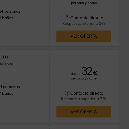
persona y noche
24 personas
Contacto directo
9 baños
Respuesta inferior a 24h
VER OFERTA
urra
de Xove
32
€
desde
persona y noche
14 personas
Contacto directo
7 baños
Respuesta superior a 72h
VER OFERTA