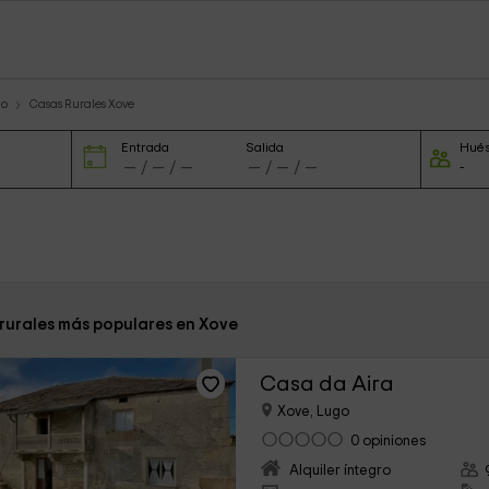
go
Casas Rurales Xove
Entrada
Salida
Hué
 rurales más populares en Xove
Casa da Aira
Xove, Lugo
0 opiniones
Alquiler íntegro