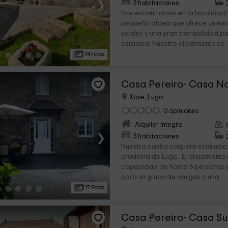
›
3 habitaciones
Nos encontramos en la localidad 
pequeña aldea que ofrece un ent
verdes y una gran tranquilidad pa
estancia. Nuestro alojamiento se..
74 Fotos
Casa Pereiro- Casa N
Xove, Lugo
0 opiniones
Alquiler íntegro
›
3 habitaciones
Nuestra casita coqueta está ubic
provincia de Lugo. El alojamiento 
capacidad de hasta 6 personas p
para un grupo de amigos o una...
17 Fotos
Casa Pereiro- Casa Su