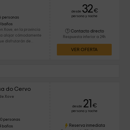
32
€
desde
persona y noche
6 personas
3 baños
n Xove, en la provincia
Contacto directo
ara alojar cómodamente
Respuesta inferior a 24h
e disfrutarán de...
VER OFERTA
sa do Cervo
 de Xove
21
€
desde
persona y noche
10 personas
Reserva inmediata
4 baños