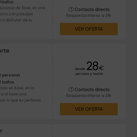
3 baños
lucense de Xove, en una
Contacto directo
orno con paisajes
Respuesta inferior a 24h
ra disfrutar de tu
.
VER OFERTA
orte
28
€
desde
persona y noche
6 personas
2 baños
ada en Xove, en la
Contacto directo
rural tiene una
Respuesta inferior a 24h
or lo que es perfecto
VER OFERTA
r