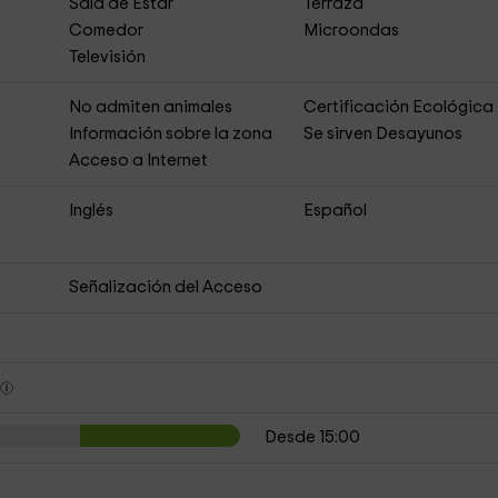
Sala de Estar
Terraza
Comedor
Microondas
Televisión
No admiten animales
Certificación Ecológica
s
Información sobre la zona
Se sirven Desayunos
Acceso a Internet
Inglés
Español
Señalización del Acceso
s
Desde 15:00