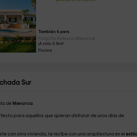
También 6 pers.
Platja De Binibeca (Menorca)
¡A sólo 6.1km!
Piscina
achada Sur
isla de
Menorca
.
erfecto para aquellos que quieran disfrutar de unos días de
te con otra vivienda, te recibe con una arquitectura en el
estil