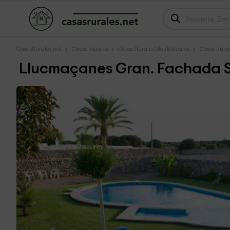
CasasRurales.net
Casas Rurales
Casas Rurales Islas Baleares
Casas Rura
Llucmaçanes Gran. Fachada 