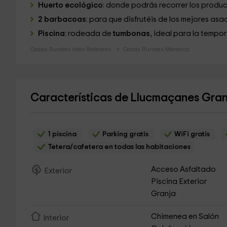
Huerto ecológico
: donde podrás recorrer los produc
2 barbacoas
: para que disfrutéis de los mejores asado
Piscina
: rodeada de
tumbonas
, ideal para la tempor
Casas Rurales Islas Baleares
Casas Rurales Menorca
Características de Llucmaçanes Gra
1 piscina
Parking gratis
WiFi gratis
Tetera/cafetera en todas las habitaciones
Acceso Asfaltado
Exterior
Piscina Exterior
Granja
Chimenea en Salón
Interior