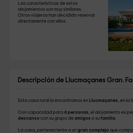
Las características de estos
alojamientos son muy similares.
Otros viajeros han decidido reservar
directamente con ellos.
Descripción de Llucmaçanes Gran. F
Esta casa rural la encontramos en
Llucmaçanes
, en la 
Con capacidad para
6 personas
, el alojamiento es p
descanso
con su grupo de
amigos
o su
familia
.
La casa, perteneciente a un
gran complejo
que compar