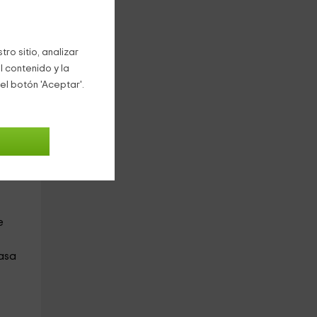
daria
ro sitio, analizar
l contenido y la
el botón 'Aceptar'.
cter
n
en
r
en
e
asa