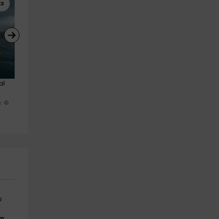
ks
Kayaks
Paseos en Barco
al 
Excursión en Kayak a Cales 
Excursión de un día completo
Coves Adultos
en velero en Menorca
Platja De Sant Tomàs
Fornells
m
18.4 km
22.4 km
a partir de 40€
a partir de 125€
o
en