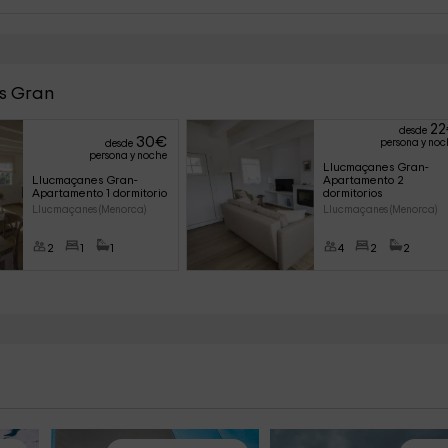
es Gran
22
desde
30
€
persona y noc
desde
persona y noche
Llucmaçanes Gran- 
Llucmaçanes Gran- 
Apartamento 2 
Apartamento 1 dormitorio
dormitorios
Llucmaçanes (Menorca)
Llucmaçanes (Menorca)
2
1
1
4
2
2