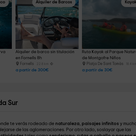
rco
Alquiler de Barcos
Kaya
rva 
Alquiler de barco sin titulación 
Ruta Kayak al Parque Natur
en Fornells 8h
de Montgofre Niños
Fornells
Platja De Sant Tomàs
22.8 km
18.4 k
a partir de 300€
a partir de 30€
da Sur
onde te verás rodeado de
naturaleza
,
paisajes infinitos
y much
alejarse de las aglomeraciones. Por otro lado, soslayar que las
ctividades
tales como
senderismo
,
rutas a caballo o paseos 