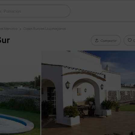
les Menorca
Casas Rurales Llucmaçanes
Sur
Compartir