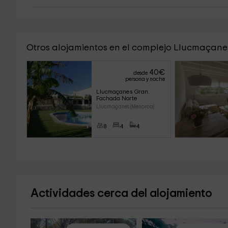
Otros alojamientos en el complejo Llucmaçan
40
€
desde
persona y noche
Llucmaçanes Gran. 
Fachada Norte
Llucmaçanes (Menorca)
8
4
4
Actividades cerca del alojamiento