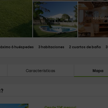
+20 fotos
áximo 6 huéspedes
3 habitaciones
2 cuartos de baño
3
Características
Mapa
a?
¡Desde 31€ menos!