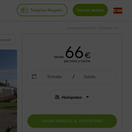
Tarjetas Regalo
Iniciar sesión
Llucmaçanes Gran. Fachada Sur
Guardar
66
€
desde
persona y noche