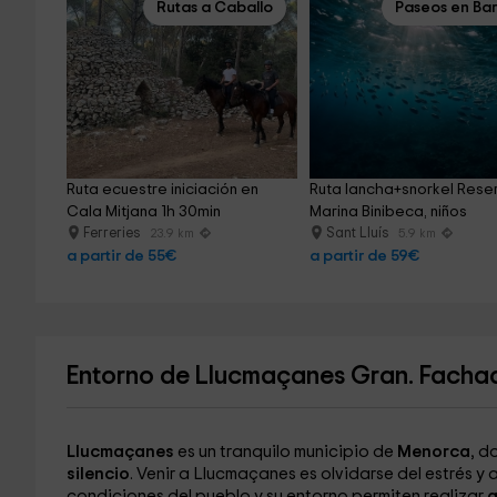
Rutas a Caballo
Paseos en Ba
Ruta ecuestre iniciación en 
Ruta lancha+snorkel Rese
Cala Mitjana 1h 30min
Marina Binibeca, niños
Ferreries
Sant Lluís
23.9 km
5.9 km
a partir de 55€
a partir de 59€
Entorno de Llucmaçanes Gran. Facha
Llucmaçanes
es un tranquilo municipio de
Menorca
, d
silencio
. Venir a Llucmaçanes es olvidarse del estrés y 
condiciones del pueblo y su entorno permiten realizar
a