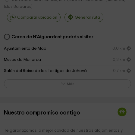
Islas Baleares
)
Compartir ubicación
Generar ruta
Cerca de N'Aiguardent podrás visitar:
Ayuntamiento de Maó
0,0 km
Museu de Menorca
0,3 km
Salón del Reino de los Testigos de Jehová
0,7 km
Iglesia Evangelica de Menorca
0,7 km
Más
caminamenorca.com
0,8 km
Consell Insular de Menorca
1,4 km
Nuestro compromiso contigo
Ayuntamiento de Maó
2,0 km
Iglesia Evangèlica des Castell
2,3 km
Te garantizamos la mejor calidad de nuestros alojamientos y