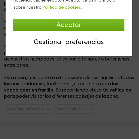
haciendo clic en el botón 'Aceptar'. Más información
piscina es amplia y cuenta además con zona para tomar el
sobre nuestra
Política de cookies.
sol.
Para poder disfrutar del jardín, existe una
barbacoa
para
Aceptar
cocinar al aire libre. Además, se ha colocado un cenador
con muebles de jardín en el exterior.
Gestionar preferencias
Nuestra casa cuenta con un huerto en el que cultivamos
productos naturales de la tierra que quedan a disposición
de nuestros huéspedes, tales como tomates o berenjenas
entre otros.
Esta casa, que pone a a disposición de sus inquilinos todas
las comodidades y facilidades, es perfecta para las
vacaciones en familia.
Se recomienda el uso de
vehículos,
para poder visitar los diferentes paisajes de la zona.
Casas Rurales Islas Baleares
Casas Rurales Menorca