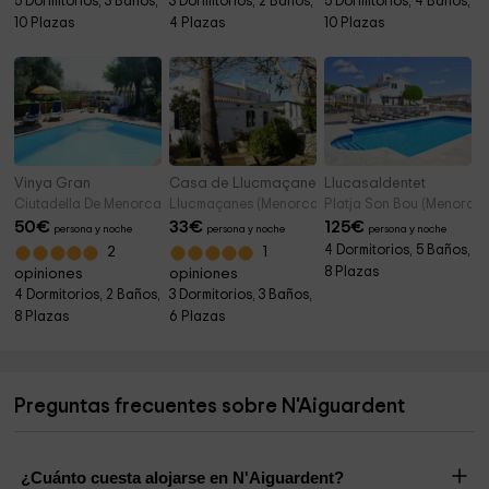
5 Dormitorios, 3 Baños,
3 Dormitorios, 2 Baños,
5 Dormitorios, 4 Baños,
10 Plazas
4 Plazas
10 Plazas
Vinya Gran
Casa de Llucmaçanes
Llucasaldentet
Ciutadella De Menorca (Menorca)
Llucmaçanes (Menorca)
Platja Son Bou (Menorca)
50
€
33
€
125
€
persona y noche
persona y noche
persona y noche
4 Dormitorios, 5 Baños,
2
1
8 Plazas
opiniones
opiniones
4 Dormitorios, 2 Baños,
3 Dormitorios, 3 Baños,
8 Plazas
6 Plazas
Preguntas frecuentes sobre N'Aiguardent
¿Cuánto cuesta alojarse en N'Aiguardent?