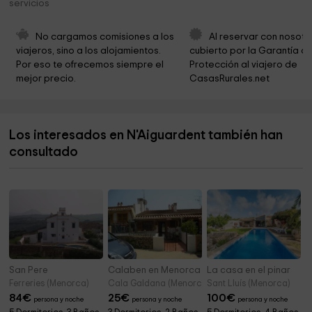
servicios
Museu Militar de Menorca
2,5 km
Parroquia De Nuestra Señora Del Rosario
2,5 km
No cargamos comisiones a los 
Al reservar con nosotr
viajeros, sino a los alojamientos. 
cubierto por la Garantía de
Iglesia Santa Margherita
2,6 km
Por eso te ofrecemos siempre el 
Protección al viajero de 
mejor precio.
CasasRurales.net
Iglesia Anglicana Menorca
2,6 km
Real Aeroclub Mahón Menorca
2,7 km
Los interesados en N'Aiguardent también han
Aeródromo de San Luis
2,8 km
consultado
Molí de Dalt
4,3 km
San Pere
Calaben en Menorca
La casa en el pinar
Ferreries (Menorca)
Cala Galdana (Menorca)
Sant Lluís (Menorca)
84
€
25
€
100
€
persona y noche
persona y noche
persona y noche