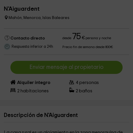
N'Aiguardent
Mahón, Menorca, Islas Baleares
75
€
Contacto directo
desde
persona y noche
Respuesta inferior a 24h
Precio fin de semana desde 800€
Enviar mensaje al propietario
Alquiler íntegro
4
personas
2
habitaciones
2
baños
Descripción de N'Aiguardent
La casa rural es un alojamiento en la zona menorquina de