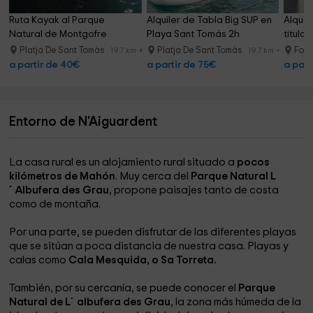
Ruta Kayak al Parque 
Alquiler de Tabla Big SUP en 
Alquil
Natural de Montgofre 
Playa Sant Tomás 2h
titulac
Adultos
Platja De Sant Tomàs
Platja De Sant Tomàs
Forn
19.7 km
19.7 km
a partir de 40€
a partir de 75€
a part
Entorno de N'Aiguardent
La casa rural es un alojamiento rural situado a
pocos
kilómetros de Mahón
. Muy cerca del
Parque Natural L
´Albufera des Grau
, propone paisajes tanto de costa
como de montaña.
Por una parte, se pueden disfrutar de las diferentes playas
que se sitúan a poca distancia de nuestra casa. Playas y
calas como
Cala Mesquida, o Sa Torreta.
También, por su cercanía, se puede conocer el
Parque
Natural de L´albufera des Grau
, la zona más húmeda de la