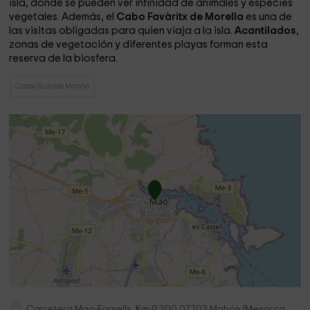
isla, donde se pueden ver infinidad de animales y especies
vegetales. Además, el
Cabo Favàritx de Morella
es una de
las visitas obligadas para quien viaja a la isla.
Acantilados
,
zonas de vegetación y diferentes playas forman esta
reserva de la biosfera.
Casas Rurales Mahón
Carretera Mao-Fornells, Km-9,300
07703
Mahón
(
Menorca,