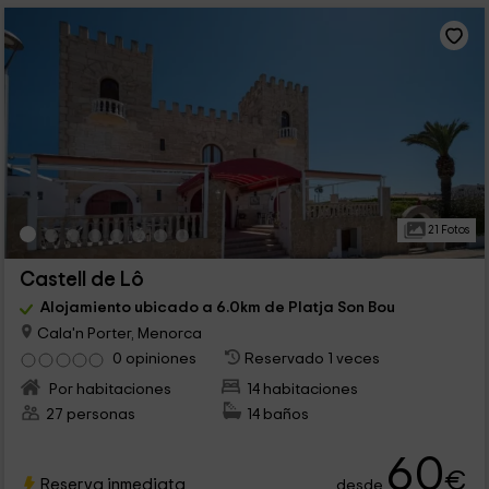
21 Fotos
Castell de Lô
Alojamiento ubicado a 6.0km de Platja Son Bou
Cala'n Porter, Menorca
0 opiniones
Reservado 1 veces
Por habitaciones
14 habitaciones
27 personas
14 baños
60
€
Reserva inmediata
desde