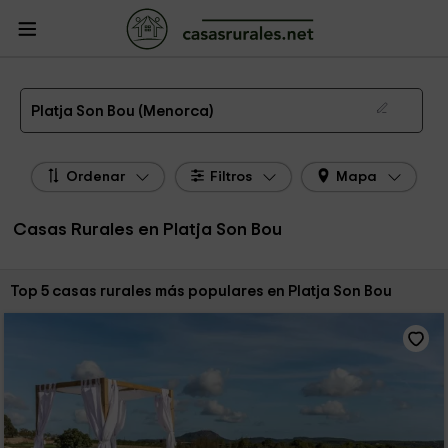
CasasRurales.net
Casas Rurales
Casas Rurales Islas Baleares
Casas
Rurales Menorca
Casas Rurales Platja Son Bou
Las 5 mejores casas rurales en Platja Son Bou de 2026
Platja Son Bou (Menorca)
Ordenar
Filtros
Mapa
Casas Rurales en Platja Son Bou
Ordenar por:
Top 5 casas rurales más populares en Platja Son Bou