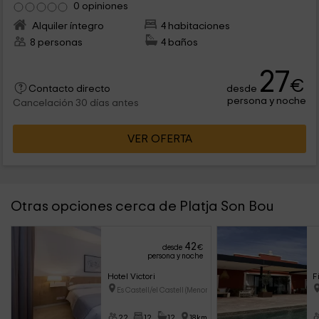
0 opiniones
Alquiler íntegro
4 habitaciones
8 personas
4 baños
27
€
desde
Contacto directo
persona y noche
Cancelación 30 días antes
VER OFERTA
Otras opciones cerca de Platja Son Bou
42
desde
€
persona y noche
Hotel Victori
F
Es Castell/el Castell (Menorca
22
12
12
18km