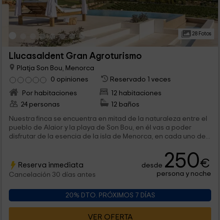
28 Fotos
Llucasaldent Gran Agroturismo
Platja Son Bou, Menorca
0 opiniones
Reservado 1 veces
Por habitaciones
12 habitaciones
24 personas
12 baños
Nuestra finca se encuentra en mitad de la naturaleza entre el
pueblo de Alaior y la playa de Son Bou, en él vas a poder
disfrutar de la esencia de la isla de Menorca, en cada uno de...
250
€
Reserva inmediata
desde
persona y noche
Cancelación 30 días antes
20% DTO. PRÓXIMOS 7 DÍAS
VER OFERTA