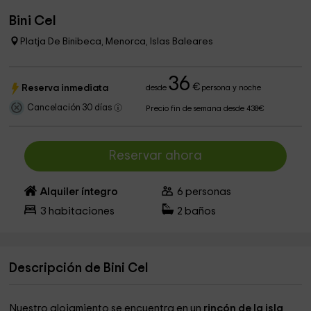
Bini Cel
Platja De Binibeca, Menorca, Islas Baleares
36
€
Reserva inmediata
desde
persona y noche
Cancelación 30 días
Precio fin de semana desde 438€
Reservar ahora
Alquiler íntegro
6
personas
3
habitaciones
2
baños
Descripción de Bini Cel
Nuestro alojamiento se encuentra en un
rincón de la isla