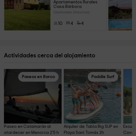
Apartamentos Rurales 
Casa Bárbora
Quintueles (Asturias)
10
4
4
Actividades cerca del alojamiento
Paseos en Barco
Paddle Surf
Paseo en Catamarán al 
Alquiler de Tabla Big SUP en 
Excurs
atardecer en Menorca 2'5 h
Playa Sant Tomás 2h
Coves