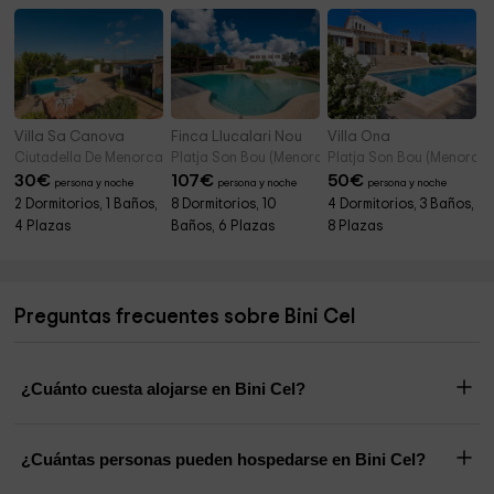
Villa Sa Canova
Finca Llucalari Nou
Villa Ona
Ciutadella De Menorca (Menorca)
Platja Son Bou (Menorca)
Platja Son Bou (Menorca)
30
€
107
€
50
€
persona y noche
persona y noche
persona y noche
2 Dormitorios, 1 Baños,
8 Dormitorios, 10
4 Dormitorios, 3 Baños,
4 Plazas
Baños, 6 Plazas
8 Plazas
Preguntas frecuentes sobre Bini Cel
¿Cuánto cuesta alojarse en Bini Cel?
¿Cuántas personas pueden hospedarse en Bini Cel?