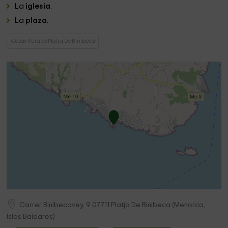
La
iglesia
.
La
plaza.
Casas Rurales Platja De Binibeca
Carrer Binibecavey, 9
07711
Platja De Binibeca
(
Menorca,
Islas Baleares
)