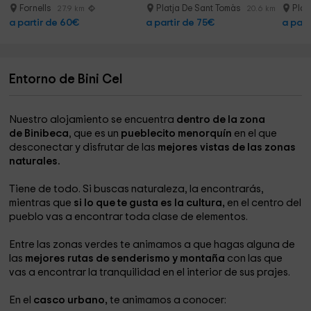
Fornells
Platja De Sant Tomàs
Plat
27.9 km
20.6 km
a partir de 60€
a partir de 75€
a part
Entorno de Bini Cel
Nuestro alojamiento se encuentra
dentro de la zona
de Binibeca
, que es un
pueblecito menorquín
en el que
desconectar y disfrutar de las
mejores vistas de las zonas
naturales.
Tiene de todo. Si buscas naturaleza, la encontrarás,
mientras que
si lo que te gusta es la cultura,
en el centro del
pueblo vas a encontrar toda clase de elementos.
Entre las zonas verdes te animamos a que hagas alguna de
las
mejores rutas de senderismo y montaña
con las que
vas a encontrar la tranquilidad en el interior de sus prajes.
En el
casco urbano,
te animamos a conocer: