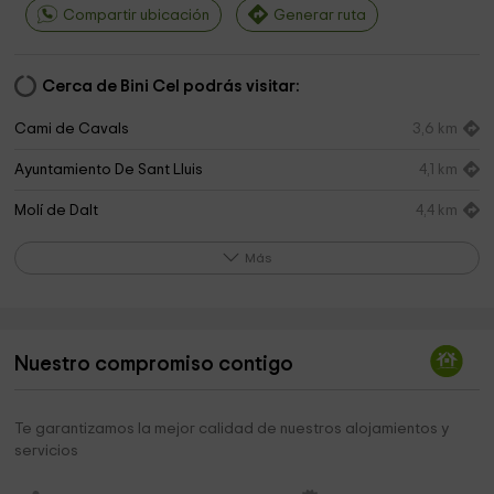
Compartir ubicación
Generar ruta
Cerca de Bini Cel podrás visitar:
Cami de Cavals
3,6 km
Ayuntamiento De Sant Lluis
4,1 km
Molí de Dalt
4,4 km
Menorca Airport
5,7 km
Más
Aeródromo de San Luis
5,8 km
Real Aeroclub Mahón Menorca
5,9 km
Nuestro compromiso contigo
Parroquia de Sant Climent
6,8 km
Cáritas Diocesana Menorca
6,9 km
Te garantizamos la mejor calidad de nuestros alojamientos y
servicios
Consell Insular de Menorca
7,2 km