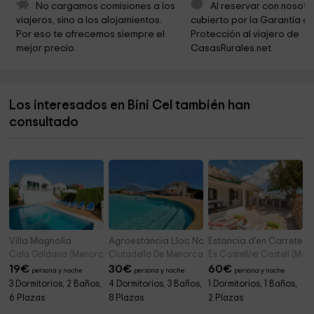
Iglesia Evangelica de Menorca
7,9 km
No cargamos comisiones a los 
Al reservar con nosotr
viajeros, sino a los alojamientos. 
cubierto por la Garantía de
Salón del Reino de los Testigos de Jehová
7,9 km
Por eso te ofrecemos siempre el 
Protección al viajero de 
mejor precio.
CasasRurales.net
caminamenorca.com
8,0 km
Ayuntamiento de Maó
8,2 km
Los interesados en Bini Cel también han
Parroquia De Nuestra Señora Del Rosario
8,2 km
consultado
Iglesia Santa Margherita
8,4 km
Villa Magnolia
Agroestancia Lloc Nou
Estancia d'en Carretero
Cala Galdana (Menorca)
Ciutadella De Menorca (Menorca)
Es Castell/el Castell (Men
19
€
30
€
60
€
persona y noche
persona y noche
persona y noche
3 Dormitorios, 2 Baños,
4 Dormitorios, 3 Baños,
1 Dormitorios, 1 Baños,
6 Plazas
8 Plazas
2 Plazas