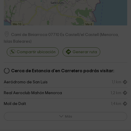
Camí de Biniarroca
07710
Es Castell/el Castell
(
Menorca,
Islas Baleares
)
Compartir ubicación
Generar ruta
Cerca de Estancia d'en Carretero podrás visitar:
Aeródromo de San Luis
1,1 km
Real Aeroclub Mahón Menorca
1,2 km
Molí de Dalt
1,4 km
Ayuntamiento De Sant Lluis
1,6 km
Más
Consell Insular de Menorca
2,1 km