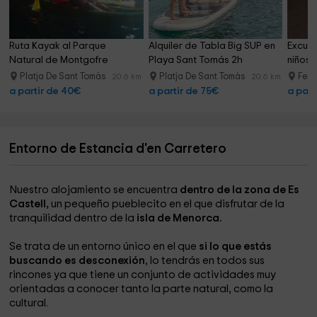
Ruta Kayak al Parque 
Alquiler de Tabla Big SUP en 
Excurs
Natural de Montgofre 
Playa Sant Tomás 2h
niños 
Adultos
Platja De Sant Tomàs
Platja De Sant Tomàs
Ferr
20.6 km
20.6 km
a partir de 40€
a partir de 75€
a part
Entorno de Estancia d'en Carretero
Nuestro alojamiento se encuentra
dentro de la zona de Es
Castell,
un pequeño pueblecito en el que disfrutar de la
tranquilidad dentro de la
isla de Menorca.
Se trata de un entorno único en el que
si lo que estás
buscando es desconexión
, lo tendrás en todos sus
rincones ya que tiene un conjunto de actividades muy
orientadas a conocer tanto la parte natural, como la
cultural.