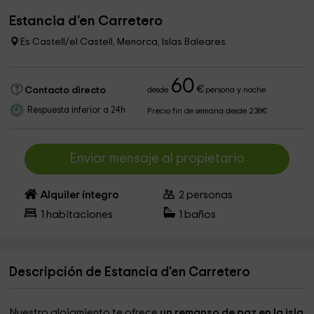
Estancia d'en Carretero
Es Castell/el Castell, Menorca, Islas Baleares
60
€
Contacto directo
desde
persona y noche
Respuesta inferior a 24h
Precio fin de semana desde 238€
Enviar mensaje al propietario
Alquiler íntegro
2
personas
1
habitaciones
1
baños
Descripción de Estancia d'en Carretero
Nuestro alojamiento te ofrece
un remanso de paz en la isla