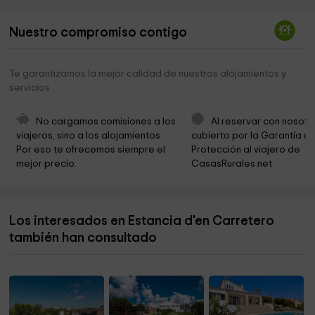
caminamenorca.com
2,5 km
Nuestro compromiso contigo
Salón del Reino de los Testigos de Jehová
2,5 km
Iglesia Evangelica de Menorca
2,6 km
Te garantizamos la mejor calidad de nuestros alojamientos y
servicios
Parroquia De Nuestra Señora Del Rosario
2,6 km
Iglesia Evangèlica des Castell
2,7 km
No cargamos comisiones a los 
Al reservar con nosotr
viajeros, sino a los alojamientos. 
cubierto por la Garantía de
Museu Militar de Menorca
2,8 km
Por eso te ofrecemos siempre el 
Protección al viajero de 
mejor precio.
CasasRurales.net
Iglesia Santa Margherita
2,8 km
Iglesia Anglicana Menorca
2,8 km
Los interesados en Estancia d'en Carretero
Ayuntamiento de Maó
3,2 km
también han consultado
Museu de Menorca
3,3 km