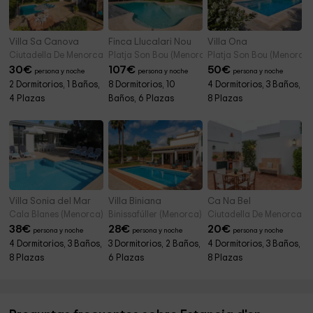
Villa Sa Canova
Finca Llucalari Nou
Villa Ona
Ciutadella De Menorca (Menorca)
Platja Son Bou (Menorca)
Platja Son Bou (Menorca)
30
€
107
€
50
€
persona y noche
persona y noche
persona y noche
2 Dormitorios, 1 Baños,
8 Dormitorios, 10
4 Dormitorios, 3 Baños,
4 Plazas
Baños, 6 Plazas
8 Plazas
Villa Sonia del Mar
Villa Biniana
Ca Na Bel
Cala Blanes (Menorca)
Binissafúller (Menorca)
Ciutadella De Menorca (
38
€
28
€
20
€
persona y noche
persona y noche
persona y noche
4 Dormitorios, 3 Baños,
3 Dormitorios, 2 Baños,
4 Dormitorios, 3 Baños,
8 Plazas
6 Plazas
8 Plazas