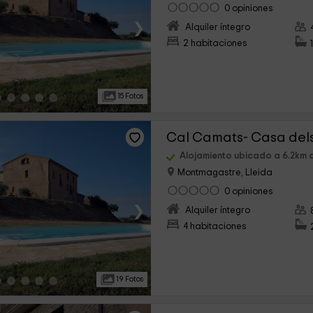
0 opiniones
›
Alquiler íntegro
2 habitaciones
15 Fotos
Cal Camats- Casa del
Alojamiento ubicado a 6.2km d
Montmagastre, Lleida
0 opiniones
›
Alquiler íntegro
4 habitaciones
19 Fotos