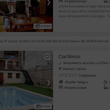
›
4 habitaciones
¿Estás buscando un lugar para es
atascos que da la ciudad? No bu
lugar idóneo para ti y los tuyos. 
22 Fotos
s 19 casas rurales cerca de Vall llebrera (a menos de 25 Kilómetros)
Cal Xinco
Alojamiento ubicado a 2.0km d
Alentorn, Lleida
0 opiniones
›
Alquiler íntegro
4 habitaciones
31 Fotos