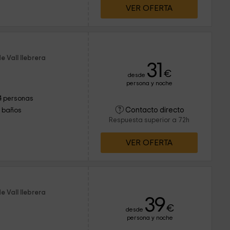
VER OFERTA
e Vall llebrera
31
€
desde
persona y noche
4 personas
Contacto directo
1 baños
Respuesta superior a 72h
VER OFERTA
e Vall llebrera
39
€
desde
persona y noche