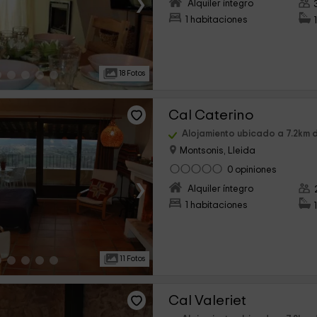
›
Alquiler íntegro
1 habitaciones
18 Fotos
Cal Caterino
Alojamiento ubicado a 7.2km d
Montsonis, Lleida
0 opiniones
›
Alquiler íntegro
1 habitaciones
11 Fotos
Cal Valeriet