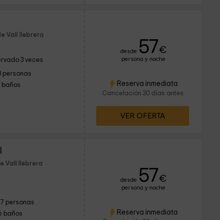
e Vall llebrera
57
€
desde
persona y noche
rvado 3 veces
3 personas
Reserva inmediata
1 baños
Cancelación 30 días antes
VER OFERTA
l
 Vall llebrera
57
€
desde
persona y noche
17 personas
Reserva inmediata
6 baños