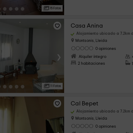
15 Fotos
Casa Anina
Alojamiento ubicado a 7.2km d
Montsonis, Lleida
0 opiniones
›
Alquiler íntegro
2 habitaciones
11 Fotos
Cal Bepet
Alojamiento ubicado a 7.2km d
Montsonis, Lleida
0 opiniones