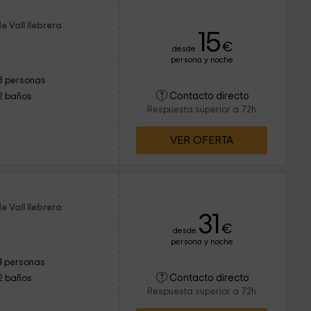
e Vall llebrera
15
€
desde
persona y noche
8 personas
Contacto directo
2 baños
Respuesta superior a 72h
VER OFERTA
e Vall llebrera
31
€
desde
persona y noche
4 personas
Contacto directo
2 baños
Respuesta superior a 72h