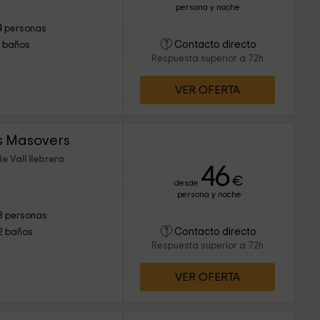
persona y noche
4 personas
Contacto directo
1 baños
Respuesta superior a 72h
VER OFERTA
s Masovers
e Vall llebrera
46
€
desde
persona y noche
8 personas
Contacto directo
2 baños
Respuesta superior a 72h
VER OFERTA