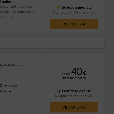
2 baños
capar del ruido y los
Reserva inmediata
sques más, tenemos el
Cancelación 30 días antes
Contamos...
VER OFERTA
e Vall llebrera
40
€
desde
persona y noche
12 personas
Contacto directo
4 baños
Respuesta inferior a 24h
VER OFERTA