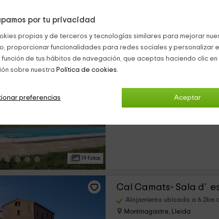
pamos por tu privacidad
29 Fotos
okies propias y de terceros y tecnologías similares para mejorar nuest
co, proporcionar funcionalidades para redes sociales y personalizar e
Cal Camats- La Casa P
 función de tus hábitos de navegación, que aceptas haciendo clic en 
ión sobre nuestra
Política de cookies.
Alojamiento ubicado a 6.2km d
Montmagastre, Lleida
0 opiniones
ionar preferencias
Aceptar
›
Alquiler íntegro
2 habitaciones
19 Fotos
Cal Camats- Sala d´es
Alojamiento ubicado a 6.2km d
Montmagastre, Lleida