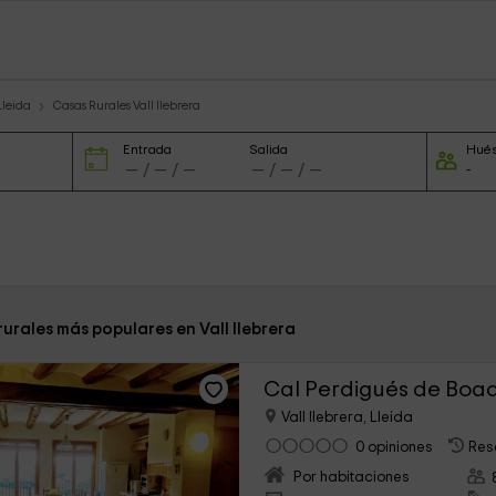
Lleida
Casas Rurales Vall llebrera
Entrada
Salida
Hué
rurales más populares en Vall llebrera
Cal Perdigués de Boa
Vall llebrera, Lleida
0 opiniones
Res
Por habitaciones