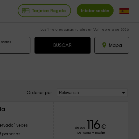
Tarjetas Regalo
Iniciar sesión
Las 1 mejores casas rurales en Vall llebrera de 2026
spedes
Mapa
Ordenar por:
da
116
ervado 1 veces
€
desde
persona y noche
8 personas