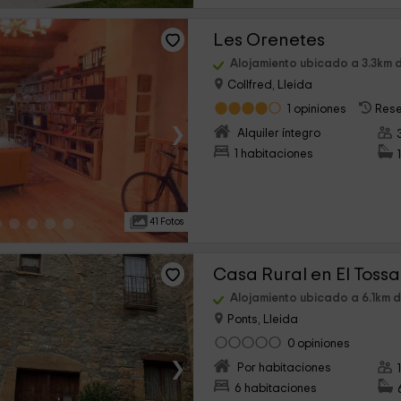
Les Orenetes
Alojamiento ubicado a 3.3km d
Collfred, Lleida
1 opiniones
Rese
›
Alquiler íntegro
1 habitaciones
41 Fotos
Casa Rural en El Tossa
Alojamiento ubicado a 6.1km de
Ponts, Lleida
0 opiniones
›
Por habitaciones
6 habitaciones