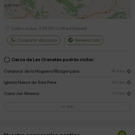
Calle La Llum, 2
25739
Collfred
(
Lleida
)
Compartir ubicación
Generar ruta
Cerca de Les Orenetes podrás visitar:
Canyissar de la Noguera RIbagorçana
45,4 km
Iglesia Nueva de Sant Pere
46,1 km
Casa Jan Almenar
47,1 km
Ermita de Sant Pere
47,2 km
Más
Plans de la Unilla
49,2 km
Parroquia del Santísimo Salvador
51,0 km