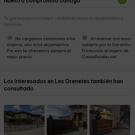
Nuestro compromiso contigo
Iglesia Cristiana Evangélica - FIEIDE
51,6 km
Parròquia Santa Maria Magdalena
52,0 km
Te garantizamos la mejor calidad de nuestros alojamientos y
servicios
Iglesia Evangèlica Bautista
52,1 km
La Seu Vella
52,3 km
No cargamos comisiones a los 
Al reservar con nosotr
viajeros, sino a los alojamientos. 
cubierto por la Garantía de
Catedral de Sta María de La Seu Vella
52,3 km
Por eso te ofrecemos siempre el 
Protección al viajero de 
mejor precio.
CasasRurales.net
Consell Comarcal del Segrià
52,4 km
Parroquia de Santa Teresa Jornet
52,6 km
Los interesados en Les Orenetes también han
Parròquia de Sant Martí, Bisbe
52,6 km
consultado
Iglesia Adventista del Séptimo Día en Lleida
52,9 km