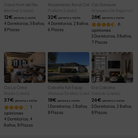
Casa Hort del Riu
Alojamiento Rural Cal Fornet
Cal Guineuet
Martinet (Lleida)
Prullans (Lleida)
Granyena De Segarra (Lle
12
€
32
€
28
€
persona y noche
persona y noche
persona y noche
4 Dormitorios, 3 Baños,
4 Dormitorios, 2 Baños,
6
8 Plazas
6 Plazas
opiniones
3 Dormitorios, 3 Baños,
7 Plazas
Ca La Cinta
Cabaña Full Equip
Era Cabana
Malda (Lleida)
Vilanova De Meia (Lleida)
Salardu (Lleida)
37
€
18
€
26
€
persona y noche
persona y noche
persona y noche
1 Dormitorios, 2 Baños,
3 Dormitorios, 2 Baños,
1
8 Plazas
8 Plazas
opiniones
4 Dormitorios, 4
Baños, 8 Plazas