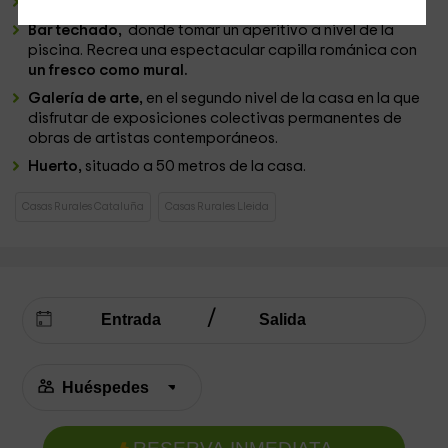
Piscina exterior
en el primer nivel.
Bar techado,
donde tomar un aperitivo a nivel de la
piscina. Recrea una espectacular capilla románica con
un fresco como mural.
Galería de arte,
en el segundo nivel de la casa
en la que
disfrutar de exposiciones colectivas permanentes de
obras de artistas contemporáneos.
Huerto,
situado a 50 metros de la casa.
Casas Rurales Cataluña
Casas Rurales Lleida