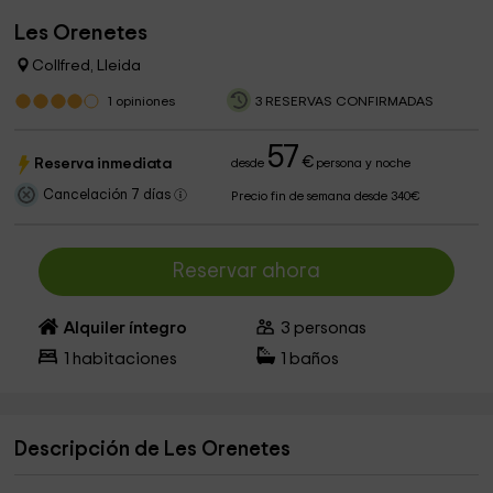
Les Orenetes
Collfred, Lleida
1
opiniones
3 RESERVAS CONFIRMADAS
57
€
Reserva inmediata
desde
persona y noche
Cancelación 7 días
Precio fin de semana desde 340€
Reservar ahora
Alquiler íntegro
3
personas
1
habitaciones
1
baños
Descripción de Les Orenetes