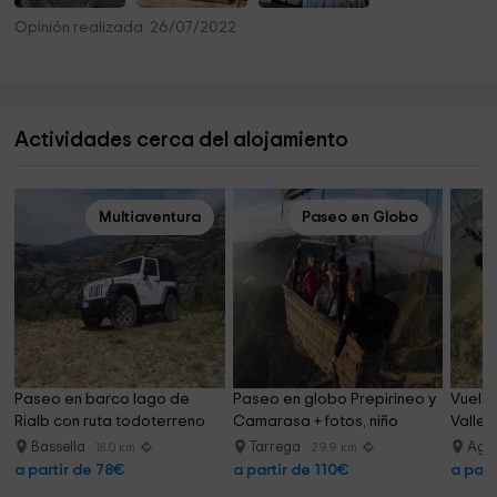
Opinión realizada: 26/07/2022
Actividades cerca del alojamiento
Multiaventura
Paseo en Globo
Paseo en barco lago de 
Paseo en globo Prepirineo y 
Vuelo 
Rialb con ruta todoterreno
Camarasa + fotos, niño
Valle 
Bassella
Tarrega
Age
18.0 km
29.9 km
a partir de 78€
a partir de 110€
a part