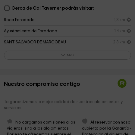
Cerca de Cal Taverner podrás visitar:
Roca Foradada
1,3 km
Ayuntamiento de Foradada
1,4 km
SANT SALVADOR DE MARCOBAU
2,3 km
Cementerio Artesa De Segre
2,3 km
Más
Botiga-museu Casa Petit La montserratina
2,3 km
Iglesia de Nuestra Señora de la Asunción
2,4 km
Nuestro compromiso contigo
Santa Maria de Vernet
2,5 km
Delphinium
2,9 km
Te garantizamos la mejor calidad de nuestros alojamientos y
servicios
Cubelles
3,3 km
Cementerio de Montclar
4,5 km
No cargamos comisiones a los 
Al reservar con nosotr
viajeros, sino a los alojamientos. 
cubierto por la Garantía de
Ayuntamiento de Montclar
4,7 km
Por eso te ofrecemos siempre el 
Protección al viajero de 