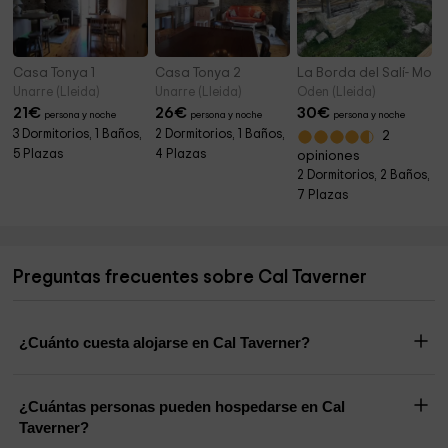
Casa Tonya 1
Casa Tonya 2
La Borda del Salí- Molí
Unarre (Lleida)
Unarre (Lleida)
Oden (Lleida)
21
€
26
€
30
€
persona y noche
persona y noche
persona y noche
3 Dormitorios, 1 Baños,
2 Dormitorios, 1 Baños,
2
5 Plazas
4 Plazas
opiniones
2 Dormitorios, 2 Baños,
7 Plazas
Preguntas frecuentes sobre Cal Taverner
¿Cuánto cuesta alojarse en Cal Taverner?
¿Cuántas personas pueden hospedarse en Cal
Taverner?