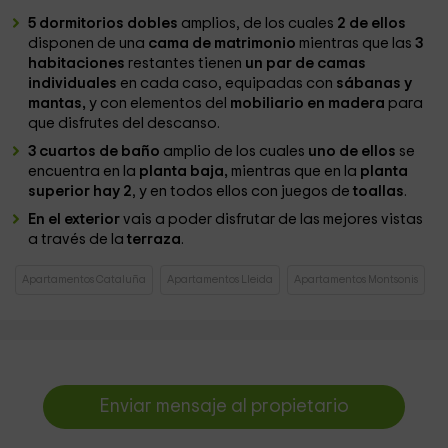
5 dormitorios dobles
amplios, de los cuales
2 de ellos
disponen de una
cama de matrimonio
mientras que las
3
habitaciones
restantes tienen
un par de camas
individuales
en cada caso, equipadas con
sábanas y
mantas,
y con elementos del
mobiliario en madera
para
que disfrutes del descanso.
3 cuartos de baño
amplio de los cuales
uno de ellos
se
encuentra en la
planta baja,
mientras que en la
planta
superior
hay 2
, y en todos ellos con juegos de
toallas
.
En el exterior
vais a poder disfrutar de las mejores vistas
a través de la
terraza
.
Apartamentos Cataluña
Apartamentos Lleida
Apartamentos Montsonis
Enviar mensaje al propietario