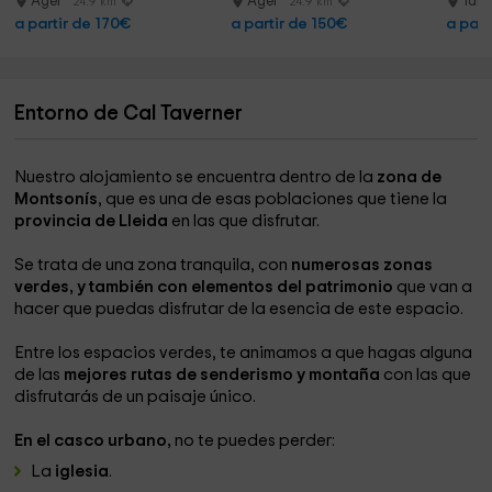
Ager
Ager
Tar
24.9 km
24.9 km
a partir de 170€
a partir de 150€
a part
Entorno de Cal Taverner
Nuestro alojamiento se encuentra dentro de la
zona de
Montsonís
, que es una de esas poblaciones que tiene la
provincia de Lleida
en las que disfrutar.
Se trata de una zona tranquila, con
numerosas zonas
verdes, y también con elementos del patrimonio
que van a
hacer que puedas disfrutar de la esencia de este espacio.
Entre los espacios verdes, te animamos a que hagas alguna
de las
mejores rutas de senderismo y montaña
con las que
disfrutarás de un paisaje único.
En el casco urbano,
no te puedes perder:
La
iglesia
.