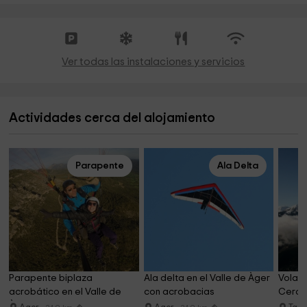
Ver todas las instalaciones y servicios
Actividades cerca del alojamiento
Parapente
Ala Delta
Parapente biplaza 
Ala delta en el Valle de Àger 
Volar 
acrobático en el Valle de 
con acrobacias
Cerdañ
Àger