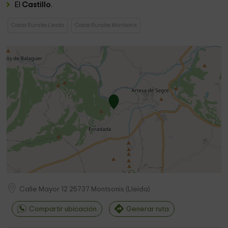
El
Castillo
.
Casas Rurales Lleida
Casas Rurales Montsonis
Calle Mayor 12
25737
Montsonis
(
Lleida
)
Compartir ubicación
Generar ruta