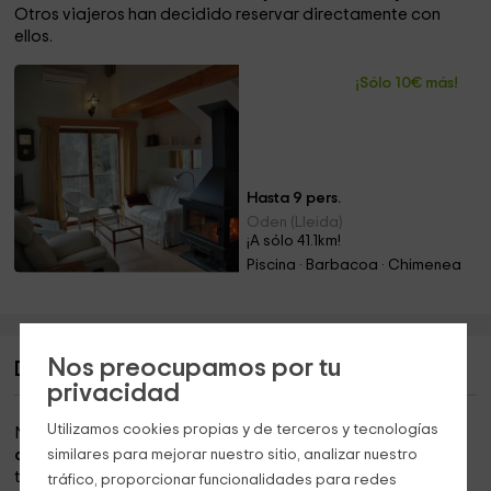
Otros viajeros han decidido reservar directamente con
ellos.
¡Sólo 10€ más!
Hasta 9 pers.
Oden (Lleida)
¡A sólo 41.1km!
Piscina · Barbacoa · Chimenea
Nos preocupamos por tu
Descripción de Cal Taverner
privacidad
Utilizamos cookies propias y de terceros y tecnologías
Nuestro alojamiento se encuentra dentro de la
zona
de Montsonís,
similares para mejorar nuestro sitio, analizar nuestro
que es un espacio en el que disfrutar del
turismo rural que ofrece la
provincia de Lleida.
tráfico, proporcionar funcionalidades para redes