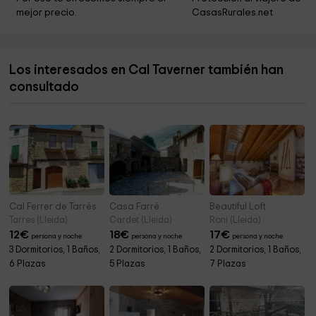
mejor precio.
CasasRurales.net
Ayuntamiento De Vilanova De Meia
5,0 km
Cemintiri De Cubells
5,6 km
Los interesados en Cal Taverner también han
Iglesia de Sant Pere
6,5 km
consultado
Iglesia de Santa Maria del Castell de Cubells
6,6 km
Cal Ferrer de Tarrés
Casa Farré
Beautiful Loft
Tarres (Lleida)
Cardet (Lleida)
Roni (Lleida)
12
€
18
€
17
€
persona y noche
persona y noche
persona y noche
3 Dormitorios, 1 Baños,
2 Dormitorios, 1 Baños,
2 Dormitorios, 1 Baños,
6 Plazas
5 Plazas
7 Plazas