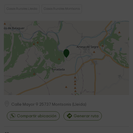
Casas Rurales Lleida
Casas Rurales Montsonis
Calle Mayor 9
25737
Montsonis
(
Lleida
)
Compartir ubicación
Generar ruta