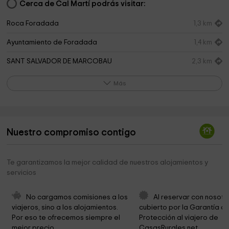
Cerca de Cal Martí podrás visitar:
Roca Foradada
1,3 km
Ayuntamiento de Foradada
1,4 km
SANT SALVADOR DE MARCOBAU
2,3 km
Cementerio Artesa De Segre
2,3 km
Más
Botiga-museu Casa Petit La montserratina
2,3 km
Iglesia de Nuestra Señora de la Asunción
2,4 km
Nuestro compromiso contigo
Santa Maria de Vernet
2,5 km
Delphinium
2,9 km
Te garantizamos la mejor calidad de nuestros alojamientos y
servicios
Cubelles
3,3 km
Cementerio de Montclar
4,5 km
No cargamos comisiones a los 
Al reservar con nosotr
viajeros, sino a los alojamientos. 
cubierto por la Garantía de
Ayuntamiento de Montclar
4,7 km
Por eso te ofrecemos siempre el 
Protección al viajero de 
mejor precio.
CasasRurales.net