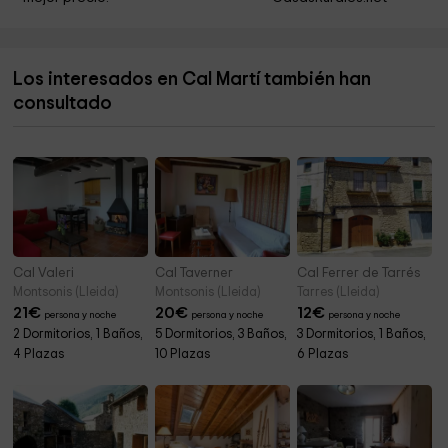
Ayuntamiento De Vilanova De Meia
5,0 km
Cemintiri De Cubells
5,6 km
Los interesados en Cal Martí también han
Iglesia de Sant Pere
6,5 km
consultado
Iglesia de Santa Maria del Castell de Cubells
6,6 km
Cal Valeri
Cal Taverner
Cal Ferrer de Tarrés
Montsonis (Lleida)
Montsonis (Lleida)
Tarres (Lleida)
21
€
20
€
12
€
persona y noche
persona y noche
persona y noche
2 Dormitorios, 1 Baños,
5 Dormitorios, 3 Baños,
3 Dormitorios, 1 Baños,
4 Plazas
10 Plazas
6 Plazas