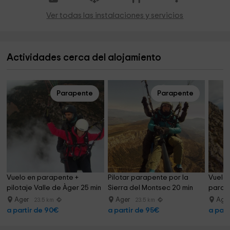
Ver todas las instalaciones y servicios
Actividades cerca del alojamiento
Parapente
Parapente
Vuelo en parapente + 
Pilotar parapente por la 
Vuelo 
pilotaje Valle de Àger 25 min
Sierra del Montsec 20 min
para d
Ager
Ager
Age
23.5 km
23.5 km
a partir de 90€
a partir de 95€
a part