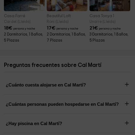
Casa Farré
Beautiful Loft
Casa Tonya 1
Cardet (Lleida)
Roni (Lleida)
Unarre (Lleida)
18
€
17
€
21
€
persona y noche
persona y noche
persona y noche
2 Dormitorios, 1 Baños,
2 Dormitorios, 1 Baños,
3 Dormitorios, 1 Baños,
5 Plazas
7 Plazas
5 Plazas
Preguntas frecuentes sobre Cal Martí
¿Cuánto cuesta alojarse en Cal Martí?
¿Cuántas personas pueden hospedarse en Cal Martí?
¿Hay piscina en Cal Martí?