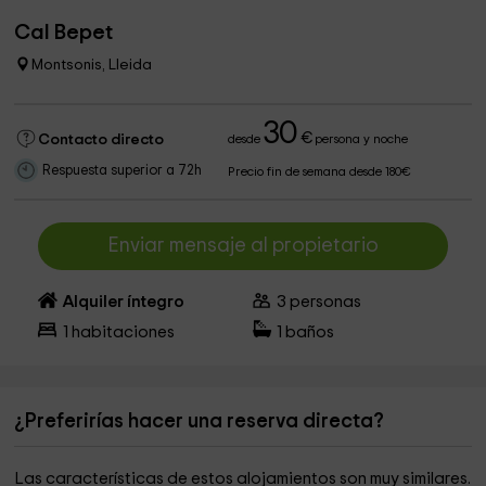
Cal Bepet
Montsonis, Lleida
30
€
Contacto directo
desde
persona y noche
Respuesta superior a 72h
Precio fin de semana desde 180€
Enviar mensaje al propietario
Alquiler íntegro
3
personas
1
habitaciones
1
baños
¿Preferirías hacer una reserva directa?
Las características de estos alojamientos son muy similares.