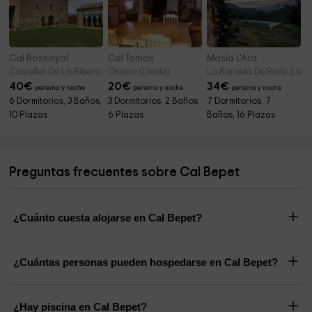
Cal Rossinyol
Cal Tomas
Masía L'Arà
Castellar De La Ribera (Lleida)
Ossera (Lleida)
La Baronia De Rialb (Lleid
40
€
20
€
34
€
persona y noche
persona y noche
persona y noche
6 Dormitorios, 3 Baños,
3 Dormitorios, 2 Baños,
7 Dormitorios, 7
10 Plazas
6 Plazas
Baños, 16 Plazas
Preguntas frecuentes sobre Cal Bepet
¿Cuánto cuesta alojarse en Cal Bepet?
¿Cuántas personas pueden hospedarse en Cal Bepet?
¿Hay piscina en Cal Bepet?