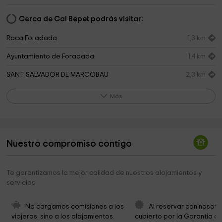
Cerca de Cal Bepet podrás visitar:
Roca Foradada
1,3 km
Ayuntamiento de Foradada
1,4 km
SANT SALVADOR DE MARCOBAU
2,3 km
Cementerio Artesa De Segre
2,3 km
Más
Botiga-museu Casa Petit La montserratina
2,3 km
Iglesia de Nuestra Señora de la Asunción
2,4 km
Nuestro compromiso contigo
Santa Maria de Vernet
2,5 km
Delphinium
2,9 km
Te garantizamos la mejor calidad de nuestros alojamientos y
servicios
Cubelles
3,4 km
Cementerio de Montclar
4,5 km
No cargamos comisiones a los 
Al reservar con nosotr
viajeros, sino a los alojamientos. 
cubierto por la Garantía de
Ayuntamiento de Montclar
4,7 km