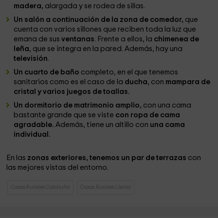
madera,
alargada y se rodea de sillas.
Un salón a continuación de la zona de comedor,
que
cuenta con varios sillones que reciben toda la luz que
emana de sus
ventanas
. Frente a ellos, la
chimenea de
leña
, que se integra en la pared. Además, hay una
televisión
.
Un cuarto de baño
completo, en el que tenemos
sanitarios como es el caso de la
ducha
, con
mampara de
cristal y varios juegos de toallas.
Un dormitorio de matrimonio amplio,
con una cama
bastante grande que se viste
con ropa de cama
agradable.
Además, tiene un altillo con
una cama
individual.
En las
zonas exteriores, tenemos un par de terrazas
con
las mejores vistas del entorno.
Casas Rurales Cataluña
Casas Rurales Lleida