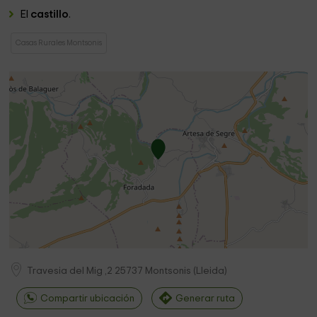
El
castillo
.
Casas Rurales Montsonis
Travesia del Mig ,2
25737
Montsonis
(
Lleida
)
Compartir ubicación
Generar ruta