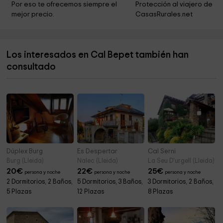
Por eso te ofrecemos siempre el 
Protección al viajero de 
mejor precio.
CasasRurales.net
Ayuntamiento De Vilanova De Meia
5,0 km
Cemintiri De Cubells
5,6 km
Los interesados en Cal Bepet también han
Iglesia de Sant Pere
6,5 km
consultado
Iglesia de Santa Maria del Castell de Cubells
6,6 km
Dúplex Burg
Es Despertar
Cal Serni
Burg (Lleida)
Nalec (Lleida)
La Seu D'urgell (Lleida)
20
€
22
€
25
€
persona y noche
persona y noche
persona y noche
2 Dormitorios, 2 Baños,
5 Dormitorios, 3 Baños,
3 Dormitorios, 2 Baños,
5 Plazas
12 Plazas
8 Plazas