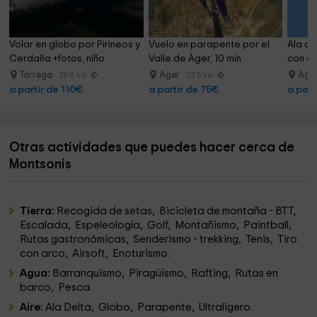
Volar en globo por Pirineos y 
Vuelo en parapente por el 
Ala de
Cerdaña +fotos, niño
Valle de Àger, 10 min
con a
Tarrega
Ager
Age
28.9 km
23.5 km
a partir de 110€
a partir de 75€
a part
Otras actividades que puedes hacer cerca de
Montsonis
Tierra:
Recogida de setas, Bicicleta de montaña - BTT,
Escalada, Espeleología, Golf, Montañismo, Paintball,
Rutas gastronómicas, Senderismo - trekking, Tenis, Tiro
con arco, Airsoft, Enoturismo.
Agua:
Barranquismo, Piragüismo, Rafting, Rutas en
barco, Pesca.
Aire:
Ala Delta, Globo, Parapente, Ultraligero.