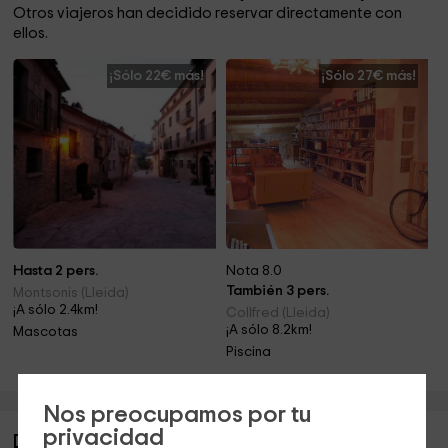
Otros viajeros han decidido reservar directamente con
ellos.
¡Sólo 22€ más!
¡Sólo 27€ más!
Hasta 2 pers.
Nota 8.0
También 3 pers.
Montsonis (Lleida)
¡A sólo 2.4km!
Collfred (Lleida)
¡A sólo 8.2km!
Mascotas
Piscina
Nos preocupamos por tu
privacidad
Descripción de Cal Bepet