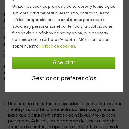
Utilizamos cookies propias y de terceros y tecnologías
similares para mejorar nuestro sitio, analizar nuestro
Nuestra vivienda se encuentra
dentro de la provincia de
tráfico, proporcionar funcionalidades para redes
Lleida,
en la que vas a poder conocer la tranquilidad que
reina en la
zona de Montsonís.
sociales y personalizar el contenido y la publicidad en
función de tus hábitos de navegación, que aceptas
Se trata de una vivienda que
se rodea de los mejores
haciendo clic en el botón 'Aceptar'. Más información
paisajes verdes que puedas imaginarte,
contando con un
sobre nuestra
Política de cookies.
montón de posibilidades para pasarlo en grande, y
disfrutar de la tranquilidad de tener estancias completas.
Aceptar
En el interior de la vivienda,
hay espacio para 3 personas
como máximo
, contando con los siguientes espacios que
Gestionar preferencias
tienen una esencia hogareña muy agradable.
Tenemos el
espacio repartido en:
Una cocina comedor
muy agradable, que cuenta con un
frente principal lleno de
electrodomésticos y menaje,
para que disfrutéis mientras cocináis vuestros platos
preferidos. Además, la comodidad de tener al lado la
zona de comedor
, te aportará un extra. La
mesa es de