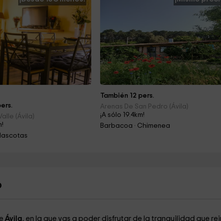
También 12 pers.
ers.
Arenas De San Pedro (Ávila)
¡A sólo 19.4km!
Valle (Ávila)
m!
Barbacoa · Chimenea
Mascotas
o
de
Ávila
, en la que vas a poder disfrutar de la tranquilidad que re