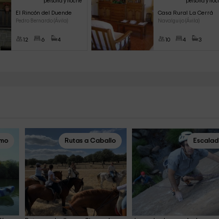
persona y noche
persona y noc
El Rincón del Duende
Casa Rural La Cerrá
Pedro Bernardo (Ávila)
Navalguijo (Ávila)
12
6
4
10
4
3
smo
Rutas a Caballo
Escala