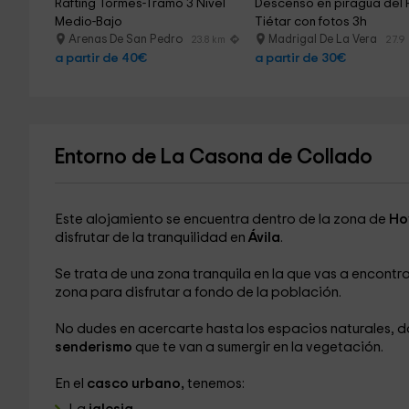
Rafting Tormes-Tramo 3 Nivel 
Descenso en piragua del R
Medio-Bajo
Tiétar con fotos 3h
Arenas De San Pedro
Madrigal De La Vera
23.8 km
27.9
a partir de 40€
a partir de 30€
Entorno de La Casona de Collado
Este alojamiento se encuentra dentro de la zona de
Ho
disfrutar de la tranquilidad en
Ávila
.
Se trata de una zona tranquila en la que vas a encontr
zona para disfrutar a fondo de la población.
No dudes en acercarte hasta los espacios naturales, d
senderismo
que te van a sumergir en la vegetación.
En el
casco urbano,
tenemos: