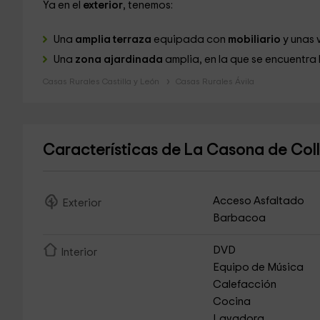
Ya en el
exterior
, tenemos:
Una
amplia terraza
equipada con
mobiliario
y unas 
Una
zona ajardinada
amplia, en la que se encuentra 
Casas Rurales Castilla y León
Casas Rurales Ávila
Características de La Casona de Co
Acceso Asfaltado
Exterior
Barbacoa
DVD
Interior
Equipo de Música
Calefacción
Cocina
Lavadora