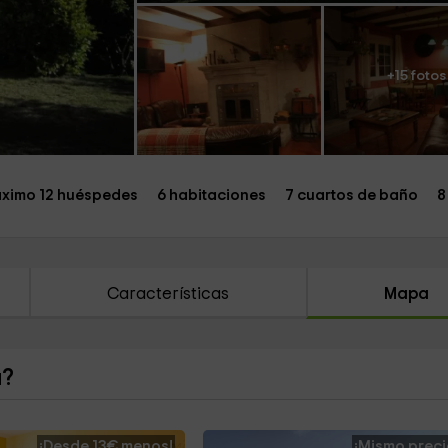
+15 fotos
ximo 12 huéspedes
6 habitaciones
7 cuartos de baño
8
Características
Mapa
a?
¡Desde 13€ menos!
¡Mismo preci