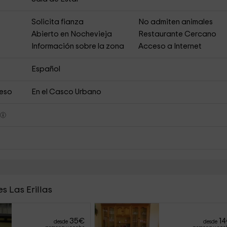
s
Solicita fianza
No admiten animales
Abierto en Nochevieja
Restaurante Cercano
Información sobre la zona
Acceso a Internet
Español
ceso
En el Casco Urbano
s
s Las Erillas
35
€
14
desde
desde