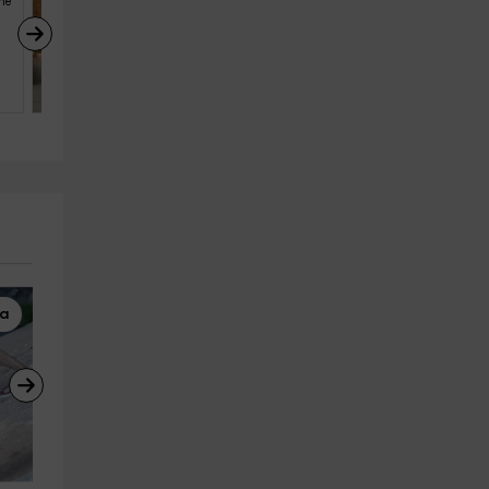
he
persona y noche
Casa rural La Cruz
Navarredonda De Gredos (Ávila
9
5
2
da
Barranquismo
Rafting