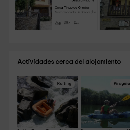
persona y noche
Casa Tinao de Gredos
Navarredonda De Gredos (Ávila
8
4
4
Actividades cerca del alojamiento
Rafting
Piragüi