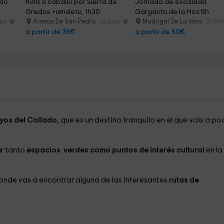
ío 
Ruta a caballo por Sierra de 
Jornada de escalada 
Gredos +amuleto, 1h30
Garganta de la Hoz 5h
Arenas De San Pedro
Madrigal De La Vera
 km
23.6 km
27.9 k
a partir de 35€
a partir de 50€
yos del Collado
, que es un destino tranquilo en el que vais a po
ar tanto
espacios verdes como puntos de interés cultural
en la
onde vas a encontrar alguna de las interesantes
rutas de