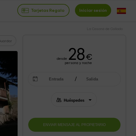
Tarjetas Regalo
Iniciar sesión
La Casona de Collado
Guardar
28
€
desde
persona y noche