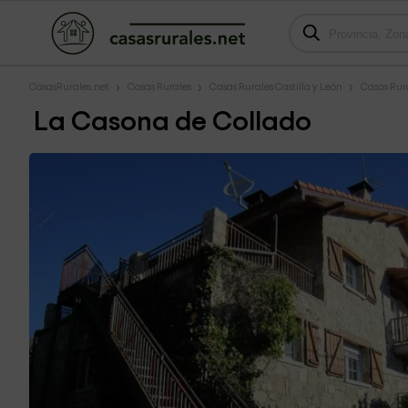
CasasRurales.net
Casas Rurales
Casas Rurales Castilla y León
Casas Rura
La Casona de Collado