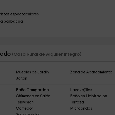
vistas espectaculares.
la
barbacoa
.
llado
(Casa Rural de Alquiler Íntegro)
Muebles de Jardín
Zona de Aparcamiento
Jardín
Baño Compartido
Lavavajillas
Chimenea en Salón
Baño en Habitación
Televisión
Terraza
Comedor
Microondas
Sala de Estar