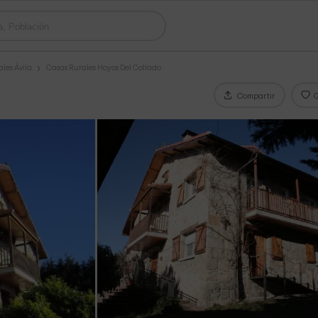
les Ávila
Casas Rurales Hoyos Del Collado
Compartir