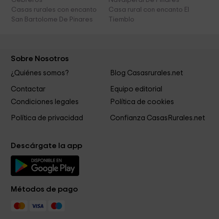
Cebreros
Navalperal De Pinares
Casas rurales con encanto
Casa rural con encanto El
San Bartolome De Pinares
Tiemblo
Sobre Nosotros
¿Quiénes somos?
Blog Casasrurales.net
Contactar
Equipo editorial
Condiciones legales
Política de cookies
Política de privacidad
Confianza CasasRurales.net
Descárgate la app
Métodos de pago