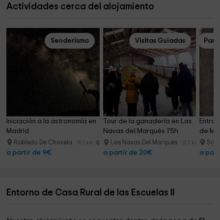
Actividades cerca del alojamiento
Senderismo
Visitas Guiadas
Parq
Iniciación a la astronomía en 
Tour de la ganadería en Las 
Entra
Madrid
Navas del Marqués 1'5h
de Mad
Robledo De Chavela
Las Navas Del Marques
San 
15.1 km
13.7 km
a partir de 9€
a partir de 20€
a part
Entorno de Casa Rural de las Escuelas II