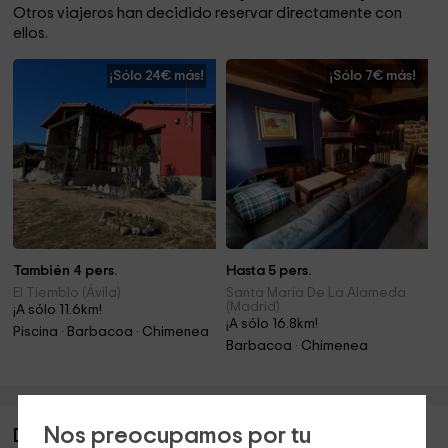
Otros viajeros han decidido reservar directamente con
ellos.
¡Sólo 24€ más!
¡Sólo 7€ más!
También 4 pers.
Hasta 5 pers.
El Tiemblo (Ávila)
Santa Maria De La Alameda
(Madrid)
¡A sólo 11.6km!
¡A sólo 16.8km!
Piscina · Barbacoa · Chimenea
Barbacoa · Chimenea
Nos preocupamos por tu
Descripción de Casa Rural de las Escuelas II