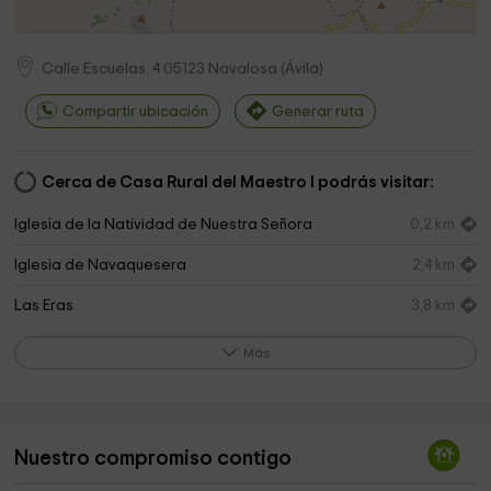
Calle Escuelas, 4
05123
Navalosa
(
Ávila
)
Compartir ubicación
Generar ruta
Cerca de Casa Rural del Maestro I podrás visitar:
Iglesia de la Natividad de Nuestra Señora
0,2 km
Iglesia de Navaquesera
2,4 km
Las Eras
3,8 km
Ayuntamiento de San Juan del Molinillo
5,7 km
Más
Parroquia San Miguel Arcángel
5,7 km
BODEGAS Benito Blazquez
5,8 km
Nuestro compromiso contigo
Ayuntamiento De Hoyocasero
5,8 km