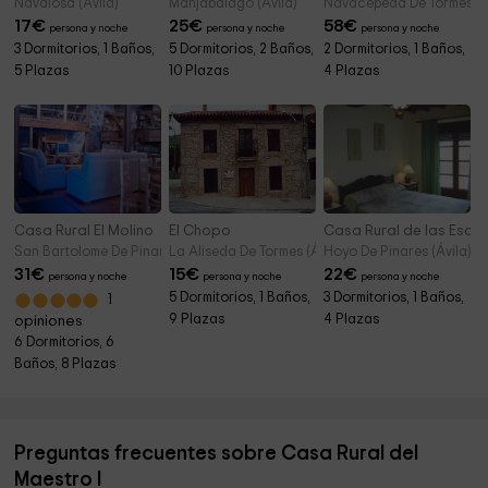
Navalosa (Ávila)
Manjabalago (Ávila)
Navacepeda De Tormes (Á
17
€
25
€
58
€
persona y noche
persona y noche
persona y noche
3 Dormitorios, 1 Baños,
5 Dormitorios, 2 Baños,
2 Dormitorios, 1 Baños,
5 Plazas
10 Plazas
4 Plazas
Casa Rural El Molino
El Chopo
Casa Rural de las Escue
San Bartolome De Pinares (Ávila)
La Aliseda De Tormes (Ávila)
Hoyo De Pinares (Ávila)
31
€
15
€
22
€
persona y noche
persona y noche
persona y noche
5 Dormitorios, 1 Baños,
3 Dormitorios, 1 Baños,
1
9 Plazas
4 Plazas
opiniones
6 Dormitorios, 6
Baños, 8 Plazas
Preguntas frecuentes sobre Casa Rural del
Maestro I