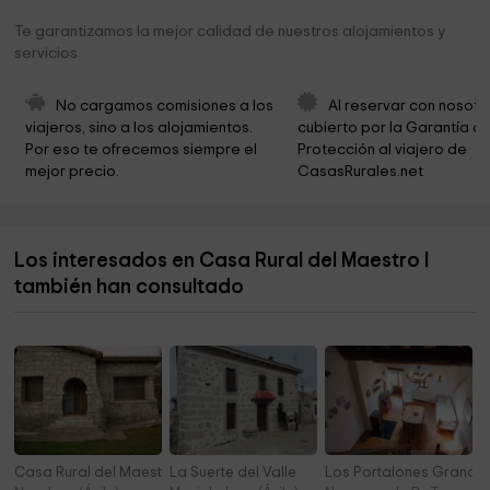
Espacio natural "Pinar de Hoyocasero"
6,8 km
Te garantizamos la mejor calidad de nuestros alojamientos y
servicios
Poblado de Pedro Blasco
7,2 km
El Pinar de Hoyocasero
7,4 km
No cargamos comisiones a los 
Al reservar con nosotr
viajeros, sino a los alojamientos. 
cubierto por la Garantía de
St. Mary Church
7,6 km
Por eso te ofrecemos siempre el 
Protección al viajero de 
mejor precio.
CasasRurales.net
Ermita de Nuestra Señora del Rosario
7,7 km
La Horadada
8,0 km
Los interesados en Casa Rural del Maestro I
Cueva del Tio Maroto
8,0 km
también han consultado
Cementerio municipal
8,6 km
Casa Rural del Maestro II
La Suerte del Valle
Los Portalones Grande