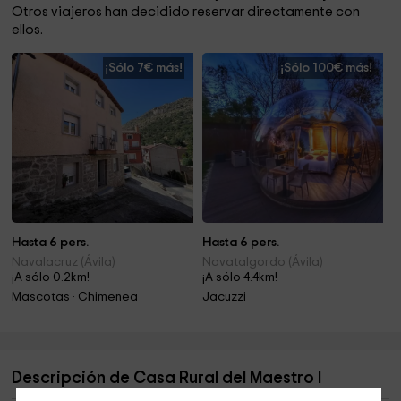
Otros viajeros han decidido reservar directamente con
ellos.
¡Sólo 7€ más!
¡Sólo 100€ más!
Hasta 6 pers.
Hasta 6 pers.
Navalacruz (Ávila)
Navatalgordo (Ávila)
¡A sólo 0.2km!
¡A sólo 4.4km!
Mascotas · Chimenea
Jacuzzi
Descripción de Casa Rural del Maestro I