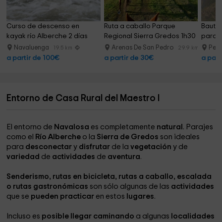
Curso de descenso en 
Ruta a caballo Parque 
Bautis
kayak río Alberche 2 días
Regional Sierra Gredos 1h30
parape
Navaluenga
Arenas De San Pedro
Ped
19.5 km
29.9 km
a partir de 100€
a partir de 30€
a part
Entorno de Casa Rural del Maestro I
El entorno de
Navalosa
es completamente
natural
. Parajes
como el
Río Alberche
o la
Sierra de Gredos
son ideales
para
desconectar
y
disfrutar
de la
vegetación
y de
variedad
de
actividades
de
aventura
.
Senderismo, rutas en bicicleta, rutas a caballo, escalada
o rutas gastronómicas
son sólo algunas de las
actividades
que se
pueden practicar
en estos
lugares
.
Incluso es
posible
llegar caminando
a algunas
localidades