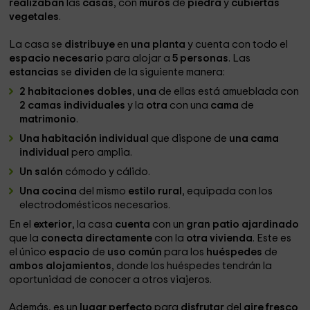
realizaban
las
casas
, con
muros
de
piedra
y
cubiertas
vegetales
.
La casa se
distribuye
en
una planta
y cuenta con todo el
espacio necesario
para alojar a
5 personas
. Las
estancias
se
dividen
de la siguiente manera:
2 habitaciones dobles
,
una
de ellas está amueblada con
2 camas individuales
y la
otra
con una
cama
de
matrimonio
.
Una habitación individual
que dispone de
una cama
individual
pero amplia.
Un salón
cómodo y cálido.
Una cocina
del mismo
estilo rural
, equipada con los
electrodomésticos necesarios.
En el
exterior
, la casa
cuenta
con un
gran patio ajardinado
que la
conecta directamente
con la
otra vivienda
. Este es
el único
espacio
de
uso común
para los
huéspedes
de
ambos alojamientos
, donde los huéspedes tendrán la
oportunidad de conocer a otros viajeros.
Además, es un
lugar perfecto
para
disfrutar
del
aire fresco