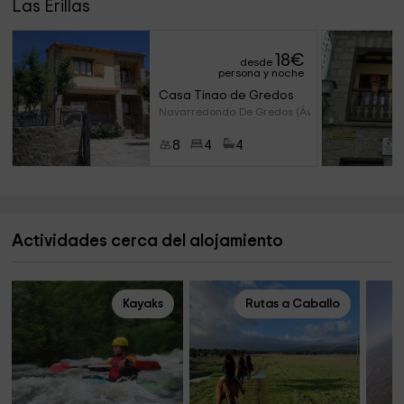
Las Erillas
18
€
desde
persona y noche
Casa Tinao de Gredos
Navarredonda De Gredos (Ávila
8
4
4
Actividades cerca del alojamiento
Kayaks
Rutas a Caballo