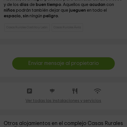
y de los
días
de
buen tiempo
. Aquellos que
acudan
con
niños
podrán también dejar que
jueguen
en todo el
espacio
,
sin
ningún
peligro
.
Casas Rurales Castilla y León
Casas Rurales Ávila
Enviar mensaje al propietario
Ver todas las instalaciones y servicios
Otros alojamientos en el complejo Casas Rurales