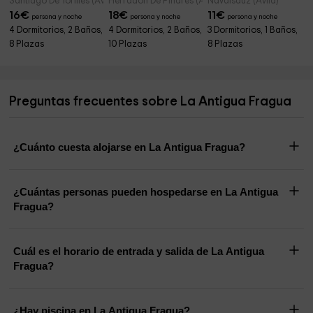
Santiago De Tormes (Ávila)
Herradon De Pinares (Ávila)
Navalsauz (Ávila)
16
€
18
€
11
€
persona y noche
persona y noche
persona y noche
4 Dormitorios, 2 Baños,
4 Dormitorios, 2 Baños,
3 Dormitorios, 1 Baños,
8 Plazas
10 Plazas
8 Plazas
Preguntas frecuentes sobre La Antigua Fragua
¿Cuánto cuesta alojarse en La Antigua Fragua?
¿Cuántas personas pueden hospedarse en La Antigua
Fragua?
Cuál es el horario de entrada y salida de La Antigua
Fragua?
¿Hay piscina en La Antigua Fragua?