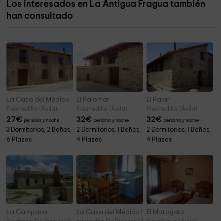
Los interesados en La Antigua Fragua también
Ayuntamiento De Bohoyo
5,0 km
han consultado
Iglesia Nuestra Señora de la Asunción
5,0 km
La Casa del Médico
El Palomar
El Pajar
Fresnedilla (Ávila)
Fresnedilla (Ávila)
Fresnedilla (Ávila)
27
€
32
€
32
€
persona y noche
persona y noche
persona y noche
3 Dormitorios, 2 Baños,
2 Dormitorios, 1 Baños,
2 Dormitorios, 1 Baños,
6 Plazas
4 Plazas
4 Plazas
La Campana
La Casa del Médico I y II
El Maragato