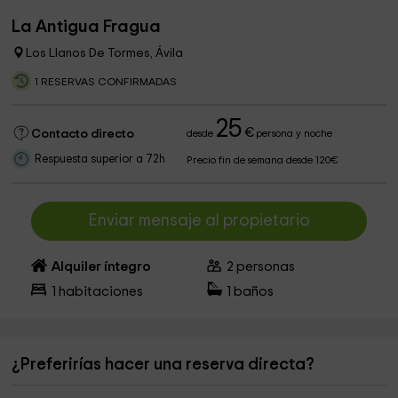
La Antigua Fragua
Los Llanos De Tormes, Ávila
1 RESERVAS CONFIRMADAS
25
€
Contacto directo
desde
persona y noche
Respuesta superior a 72h
Precio fin de semana desde 120€
Enviar mensaje al propietario
Alquiler íntegro
2
personas
1
habitaciones
1
baños
¿Preferirías hacer una reserva directa?