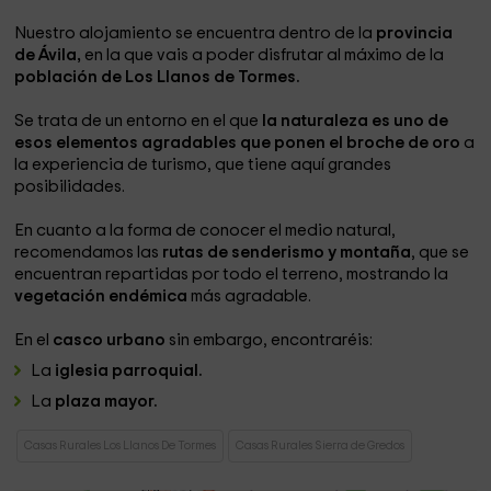
Nuestro alojamiento se encuentra dentro de la
provincia
de Ávila,
en la que vais a poder disfrutar al máximo de la
población de Los Llanos de Tormes.
Se trata de un entorno en el que
la naturaleza es uno de
esos elementos agradables que ponen el broche de oro
a
la experiencia de turismo, que tiene aquí grandes
posibilidades.
En cuanto a la forma de conocer el medio natural,
recomendamos las
rutas de senderismo y montaña
, que se
encuentran repartidas por todo el terreno, mostrando la
vegetación endémica
más agradable.
En el
casco urbano
sin embargo, encontraréis:
La
iglesia parroquial.
La
plaza mayor.
Casas Rurales Los Llanos De Tormes
Casas Rurales Sierra de Gredos