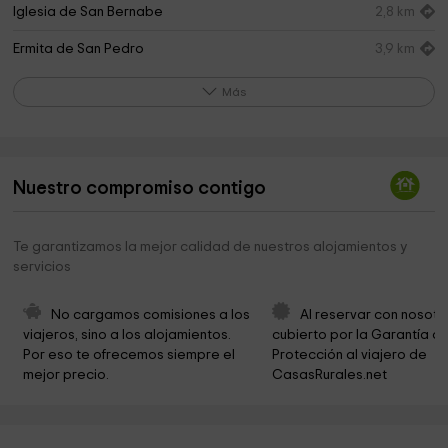
Iglesia de San Bernabe
2,8 km
Ermita de San Pedro
3,9 km
Museo Parrroquial De El Barco De Ávila Iglesia
3,9 km
Más
Asunción De Nuetra Señora
Iglesia - Casa Natal de San Pedro del Barco
3,9 km
IGLESIA DE LA ASUNCIÓN DE NUESTRA SEÑORA
3,9 km
Nuestro compromiso contigo
Iglesia Mayor de la Asunción de Nuestra Señora
3,9 km
Te garantizamos la mejor calidad de nuestros alojamientos y
Ayuntamiento de El Barco de Ávila
3,9 km
servicios
Museo De La Judía
4,0 km
No cargamos comisiones a los 
Al reservar con nosotr
Cristo del Caño
4,2 km
viajeros, sino a los alojamientos. 
cubierto por la Garantía de
Por eso te ofrecemos siempre el 
Protección al viajero de 
Los Helechares
4,2 km
mejor precio.
CasasRurales.net
El Barco de Avila
4,2 km
Iglesia de San Lorenzo Martir
5,0 km