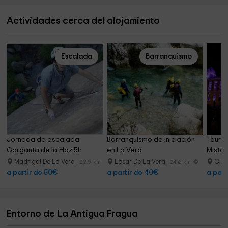
Actividades cerca del alojamiento
Escalada
Barranquismo
Jornada de escalada 
Barranquismo de iniciación 
Tour g
Garganta de la Hoz 5h
en La Vera
Mister
Madrigal De La Vera
Losar De La Vera
Ciud
22.9 km
24.6 km
a partir de 50€
a partir de 40€
a part
Entorno de La Antigua Fragua