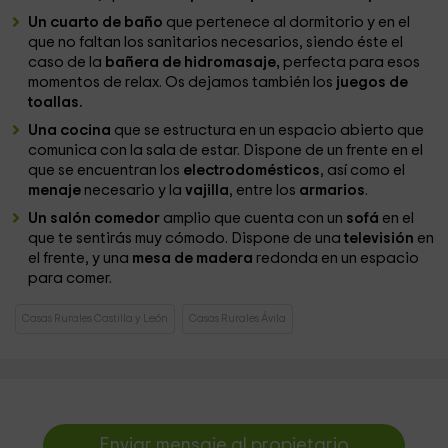
Un cuarto de baño
que pertenece al dormitorio y en el
que no faltan los sanitarios necesarios, siendo éste el
caso de la
bañera de hidromasaje,
perfecta para esos
momentos de relax. Os dejamos también los
juegos de
toallas.
Una cocina
que se estructura en un espacio abierto que
comunica con la sala de estar. Dispone de un frente en el
que se encuentran los
electrodomésticos
, así como el
menaje
necesario y la
vajilla
, entre los
armarios
.
Un salón comedor
amplio que cuenta con un
sofá
en el
que te sentirás muy cómodo. Dispone de una
televisión
en
el frente, y una
mesa de madera
redonda en un espacio
para comer.
Casas Rurales Castilla y León
Casas Rurales Ávila
Enviar mensaje al propietario