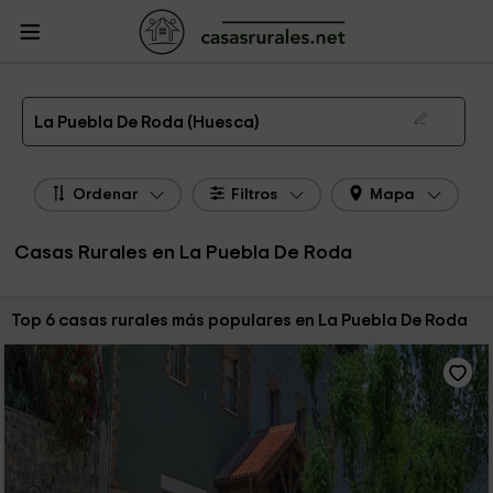
CasasRurales.net
Casas Rurales
Casas Rurales Aragón
Casas Rurales
Huesca
Casas Rurales La Puebla De Roda
Las 6 mejores casas rurales en La Puebla De Roda de 2026
La Puebla De Roda (Huesca)
Ordenar
Filtros
Mapa
Casas Rurales en La Puebla De Roda
Ordenar por:
Top 6 casas rurales más populares en La Puebla De Roda