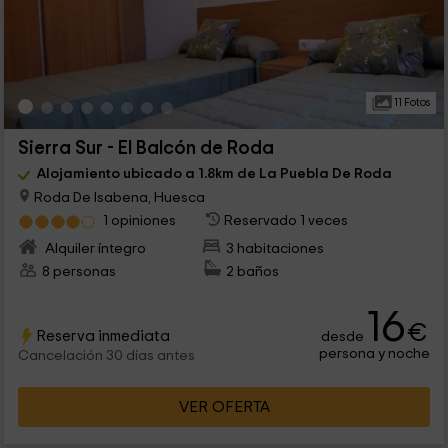
11 Fotos
Sierra Sur - El Balcón de Roda
Alojamiento ubicado a 1.8km de La Puebla De Roda
Roda De Isabena, Huesca
1 opiniones
Reservado 1 veces
Alquiler íntegro
3 habitaciones
8 personas
2 baños
16
€
Reserva inmediata
desde
persona y noche
Cancelación 30 días antes
VER OFERTA