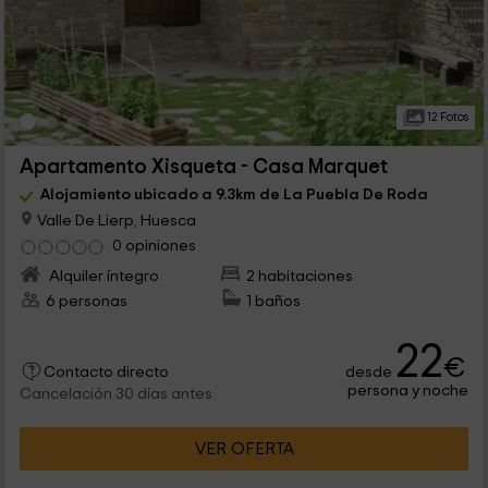
12 Fotos
Apartamento Xisqueta - Casa Marquet
Alojamiento ubicado a 9.3km de La Puebla De Roda
Valle De Lierp, Huesca
0 opiniones
Alquiler íntegro
2 habitaciones
6 personas
1 baños
22
€
desde
Contacto directo
persona y noche
Cancelación 30 días antes
VER OFERTA