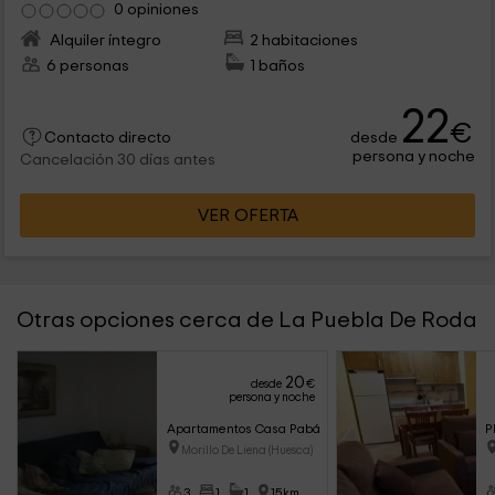
0 opiniones
Alquiler íntegro
2 habitaciones
6 personas
1 baños
22
€
desde
Contacto directo
persona y noche
Cancelación 30 días antes
VER OFERTA
Otras opciones cerca de La Puebla De Roda
20
desde
€
persona y noche
Apartamentos Casa Pabán. Apartamento 1º
P
Morillo De Liena (Huesca)
3
1
1
15km