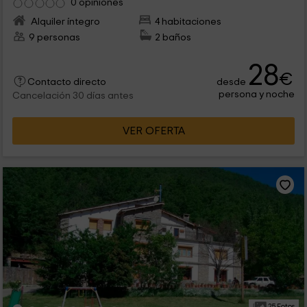
0 opiniones
Alquiler íntegro
4 habitaciones
9 personas
2 baños
28
€
desde
Contacto directo
persona y noche
Cancelación 30 días antes
VER OFERTA
25 Fotos