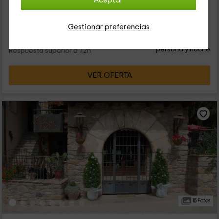
Aceptar
de la zona de La Puebla de Roda. Se trata de una de las
viviendas que...
Gestionar preferencias
36
€
desde
Contacto directo
persona y noche
Respuesta superior a 72h
VER OFERTA
15 Fotos