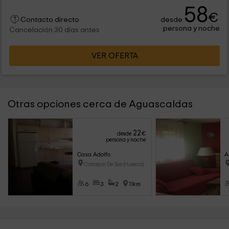
58
€
desde
Contacto directo
persona y noche
Cancelación 30 días antes
VER OFERTA
Otras opciones cerca de Aguascaldas
22
desde
€
persona y noche
Casa Adolfo
A
Castejon De Sos (Huesca)
6
3
2
11km