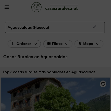
CasasRurales.net
Casas Rurales
Casas Rurales Aragón
Casas Rurales
Huesca
Casas Rurales Aguascaldas
Las 3 mejores casas rurales en Aguascaldas de 2026
Aguascaldas (Huesca)
Ordenar
Filtros
Mapa
Casas Rurales en Aguascaldas
Ordenar por:
Top 3 casas rurales más populares en Aguascaldas