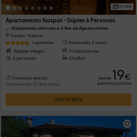
27 Fotos
Apartamento Naspún - Dúplex 6 Personas
Alojamiento ubicado a 4.1km de Aguascaldas
Campo, Huesca
1 opiniones
Reservado 2 veces
Alquiler íntegro
3 habitaciones
6 personas
2 baños
19
€
desde
Contacto directo
persona y noche
Cancelación 30 días antes
VER OFERTA