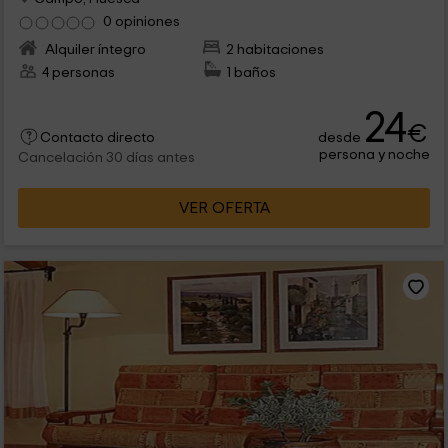
0 opiniones
Alquiler íntegro
2 habitaciones
4 personas
1 baños
24
€
desde
Contacto directo
persona y noche
Cancelación 30 días antes
VER OFERTA