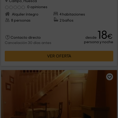
Campo, Huesca
0 opiniones
Alquiler íntegro
4 habitaciones
8 personas
2 baños
18
€
desde
Contacto directo
persona y noche
Cancelación 30 días antes
VER OFERTA