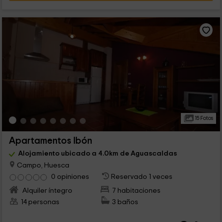
15 Fotos
Apartamentos Ibón
Alojamiento ubicado a 4.0km de Aguascaldas
Campo, Huesca
0 opiniones
Reservado 1 veces
Alquiler íntegro
7 habitaciones
14 personas
3 baños