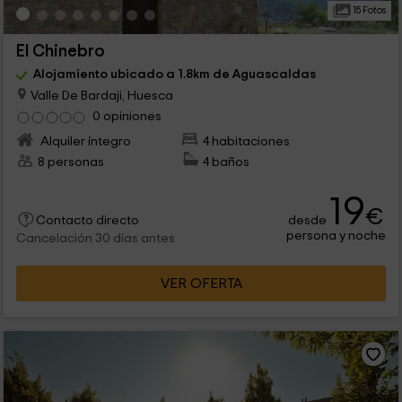
15 Fotos
El Chinebro
Alojamiento ubicado a 1.8km de Aguascaldas
Valle De Bardaji, Huesca
0 opiniones
Alquiler íntegro
4 habitaciones
8 personas
4 baños
19
€
desde
Contacto directo
persona y noche
Cancelación 30 días antes
VER OFERTA