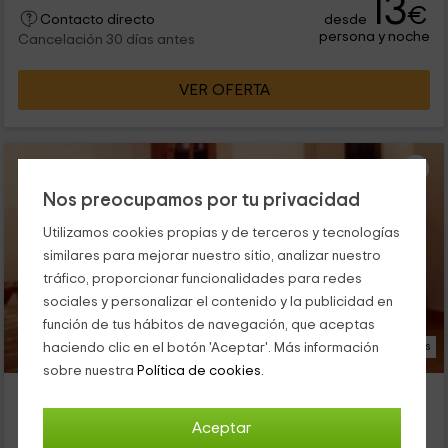
13
€
desde
Contacto directo
persona y noche
Cancelación 30 días antes
VER OFERTA
Nos preocupamos por tu privacidad
Utilizamos cookies propias y de terceros y tecnologías
similares para mejorar nuestro sitio, analizar nuestro
tráfico, proporcionar funcionalidades para redes
sociales y personalizar el contenido y la publicidad en
función de tus hábitos de navegación, que aceptas
26 Fotos
haciendo clic en el botón 'Aceptar'. Más información
sobre nuestra
Política de cookies.
Casa Tuzalet
Alojamiento ubicado a 1.1km de Aguascaldas
Aceptar
Valle De Bardaji, Huesca