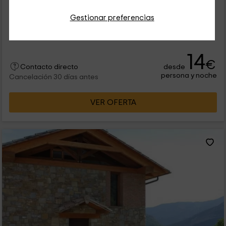
0 opiniones
Gestionar preferencias
Alquiler íntegro
8 habitaciones
24 personas
4 baños
14
€
desde
Contacto directo
persona y noche
Cancelación 30 días antes
VER OFERTA