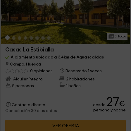
31 Fotos
Casas La Estibialla
Alojamiento ubicado a 3.4km de Aguascaldas
Campo, Huesca
0 opiniones
Reservado 1 veces
Alquiler íntegro
2 habitaciones
5 personas
1 baños
27
€
desde
Contacto directo
persona y noche
Cancelación 30 días antes
VER OFERTA