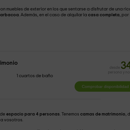
on muebles de exterior en los que sentarse a disfrutar de una ric
arbacoa
. Además, en el caso de alquilar la
casa completa
, por
imonio
3
desde
persona y n
1 cuartos de baño
 de
espacio para 4 personas
. Tenemos
camas de matrimonio
, 
a vosotros.