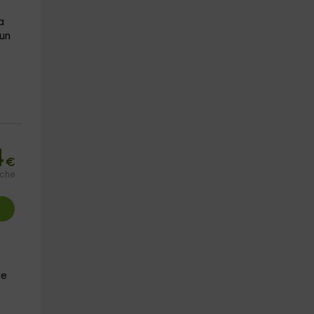
a
 un
4
€
oche
de