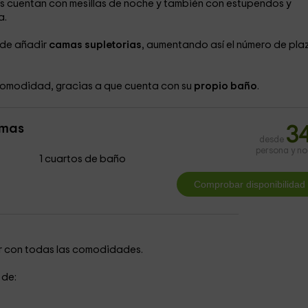
es cuentan con mesillas de noche y también con estupendos y
a.
n de añadir
camas supletorias
, aumentando así el número de pla
comodidad, gracias a que cuenta con su
propio
baño
.
amas
3
desde
persona y n
1 cuartos de baño
tar con todas las comodidades.
 de: