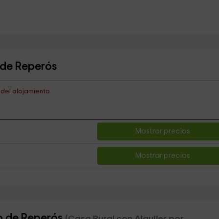
 de Reperós
s del alojamiento
Mostrar precios
Mostrar precios
o de Reperós
(Casa Rural con Alquiler por