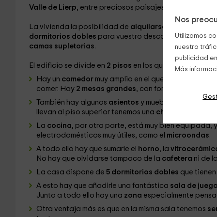
Valle de Lierp
, entre preciosos paisajes naturales.
Nos preocu
La vivienda la posibilidad de
alquilarse
de forma
ínte
Utilizamos co
dormitorios dobles
para vuestro descanso. Así, suma u
camas supletorias
.
nuestro tráfi
publicidad en
El edificio se divide en
2 pisos
en los que enocntraréis l
Más informac
Hay un
comedor
muy amplio en el que tenemos un es
comer. Hay
2 mesas grandes
, con forma rectangular 
Gest
También hay algunos
asientos
y muebles entre pared
llevan al piso superior tenemos una
chimenea
de pied
La
cocina
, por otra parte, está muy bien equipada,
electrodomésticos muy útiles, como el
microondas
.
A todo ello hay que sumarle el
horno
, la
vitrocerámi
No hay que olvidarse tampoco de la
cafetera
ni de l
La casa dispone de
5 dormitorios dobles
que tienen
A esto hay que añadirle una fantástica
sala de jueg
Junto a todo ello hay una
zona
especialmente pensa
Otra ventaja más es que en la misma sala tenemos
ser