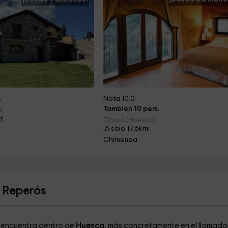
.
Nota 10.0
También 10 pers.
a)
m!
Charo (Huesca)
¡A sólo 17.6km!
Chimenea
e Reperós
e encuentra dentro de
Huesca
, más concretamente en el llamado