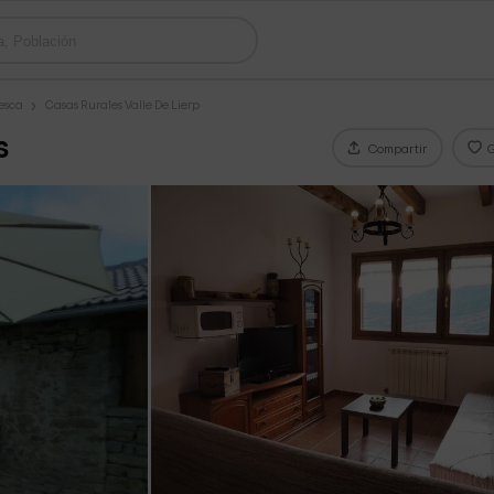
esca
Casas Rurales Valle De Lierp
s
Compartir