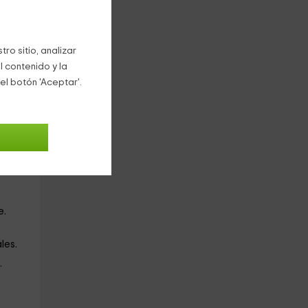
on
6
ro sitio, analizar
l contenido y la
el botón 'Aceptar'.
 a
que
e.
les.
.