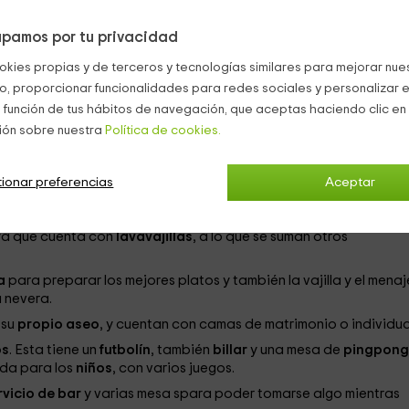
pamos por tu privacidad
gra
o
cada alojamiento
por separado. De esta forma, cuenta c
okies propias y de terceros y tecnologías similares para mejorar nuest
n total de
12 plazas
, aunque también podéis consultar el uso de
co, proporcionar funcionalidades para redes sociales y personalizar e
 función de tus hábitos de navegación, que aceptas haciendo clic en 
as diferentes estancias:
ión sobre nuestra
Política de cookies.
pacio considerable, de forma que todos podréis sentaros juntos
y que se colocan juntas.
ionar preferencias
Aceptar
es con acabados de madera y de piedra. Junto a las escaleras 
ra, con un asiento justo enfrente.
 ya que cuenta con
lavavajillas
, a lo que se suman otros
ca
para preparar los mejores platos y también la vajilla y el menaj
a nevera.
 su
propio aseo
, y cuentan con camas de matrimonio o individua
os
. Esta tiene un
futbolín
, también
billar
y una mesa de
pingpong
da para los
niños
, con varios juegos.
vicio de bar
y varias mesa spara poder tomarse algo mientras