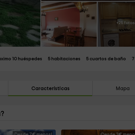
+25 fotos
ximo 10 huéspedes
5 habitaciones
5 cuartos de baño
7
Características
Mapa
a?
¡Desde 7€ menos!
¡Desde 3€ meno