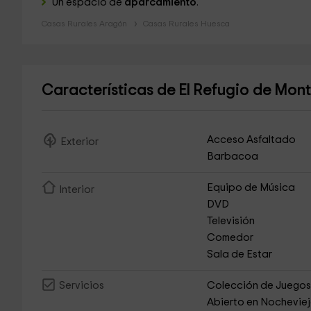
Un espacio de
aparcamiento
.
Casas Rurales Aragón
Casas Rurales Huesca
Características de El Refugio de Mon
Acceso Asfaltado
Exterior
Barbacoa
Equipo de Música
Interior
DVD
Televisión
Comedor
Sala de Estar
Colección de Juego
Servicios
Abierto en Nochevie