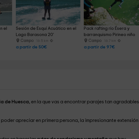
 el 
Sesión de Esquí Acuático en el 
Pack rafting río Ésera y 
Lago Barasona 20'
barranquismo Pirineo niño
Campo
Campo
16.5 km
16.7 km
a partir de 50€
a partir de 97€
ia de Huesca,
en la que vas a encontrar parajes tan agradables
a poder apreciar en primera persona, la impresionante extensión