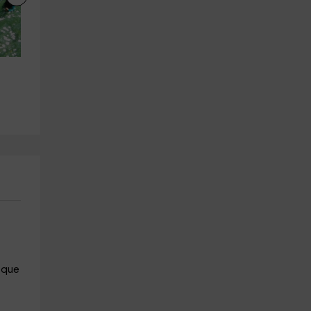
Rafting Familiar en La Silla Niños 
Sesión de Wakeboard 
(<14 Años)
Barasona 20 minutos
Campo
Campo
16.5 km
16.5 km
a partir de 40€
a partir de 49€
 que