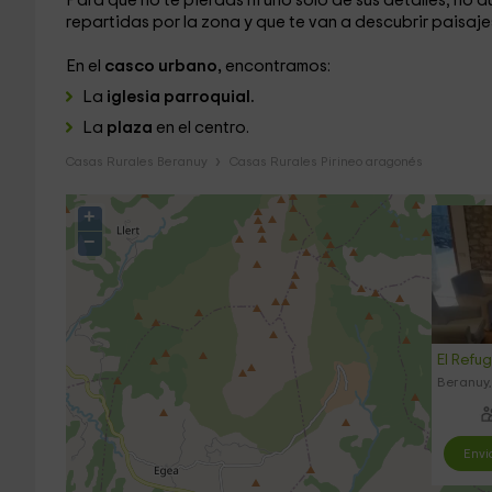
Para que no te pierdas ni uno solo de sus detalles, no 
repartidas por la zona y que te van a descubrir paisaj
En el
casco urbano,
encontramos:
La
iglesia parroquial.
La
plaza
en el centro.
Casas Rurales Beranuy
Casas Rurales Pirineo aragonés
+
−
El Refu
Beranuy
Envi