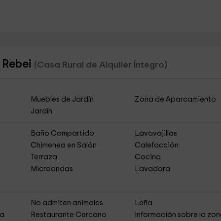
t Rebei
(Casa Rural de Alquiler Íntegro)
Muebles de Jardín
Zona de Aparcamiento
Jardín
Baño Compartido
Lavavajillas
Chimenea en Salón
Calefacción
Terraza
Cocina
Microondas
Lavadora
s
No admiten animales
Leña
ja
Restaurante Cercano
Información sobre la zo