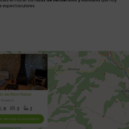
dudes en hacer las
rutas de senderismo y montaña
que hay
es espectaculares.
gio de Mont Rebei
, Huesca
8
3
2
ar mensaje al propietario