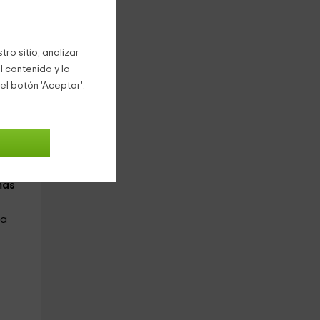
todo
ro sitio, analizar
:
l contenido y la
el botón 'Aceptar'.
ared
a
mas
ta