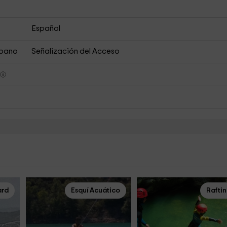
Español
rbano
Señalización del Acceso
s
rd
Esquí Acuático
Rafti