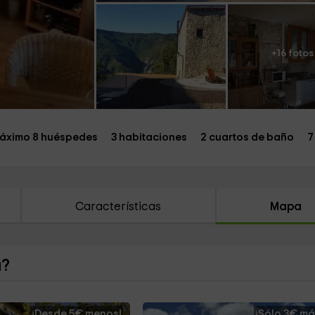
+16 fotos
áximo 8 huéspedes
3 habitaciones
2 cuartos de baño
7
Características
Mapa
a?
¡Desde 5€ menos!
¡Sólo 3€ má