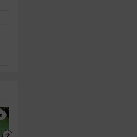
ng
Rafting
Wakeboard