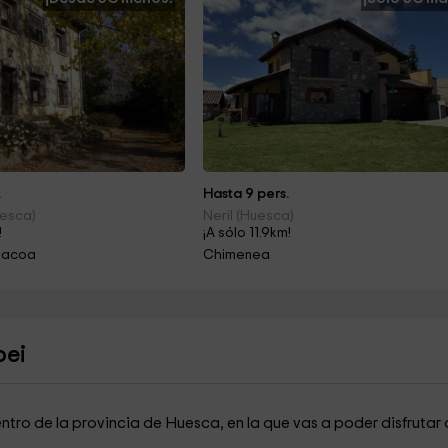
.
Hasta 9 pers.
uesca)
Neril (Huesca)
!
¡A sólo 11.9km!
rbacoa
Chimenea
bei
ntro de la provincia de Huesca, en la que vas a poder disfrutar