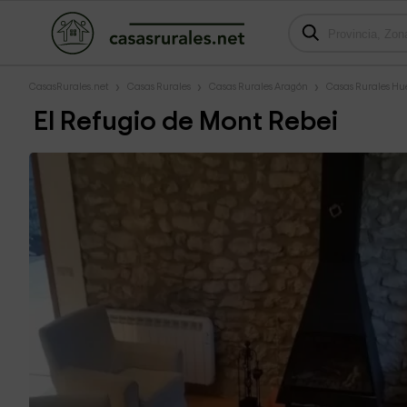
CasasRurales.net
Casas Rurales
Casas Rurales Aragón
Casas Rurales Hu
El Refugio de Mont Rebei