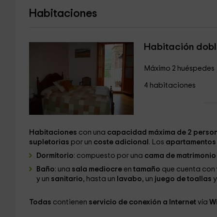
Habitaciones
Habitación dob
Máximo 2 huéspedes
4 habitaciones
Habitaciones
con una
capacidad máxima de 2 perso
supletorias
por un
coste adicional
. Los
apartamento
Dormitorio
: compuesto por una
cama de matrimoni
Baño
: una
sala mediocre
en
tamaño
que cuenta con
y un
sanitario
, hasta un
lavabo
, un
juego de toallas
y
Todas
contienen
servicio de conexión a Internet
vía
Wi