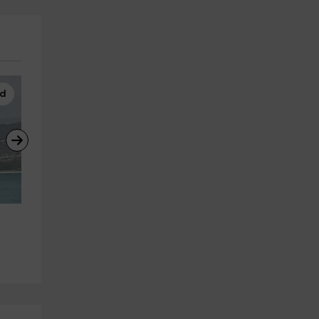
d
Parapente
Esquí Acuático
Vuelo en parapente en Rials 
Sesión de Esquí Acuático en e
valle de Benasque
Lago Barasona 10'
Castejon De Sos
Campo
17.4 km
22.4 km
a partir de 90€
a partir de 30€