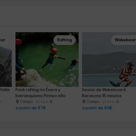
tor
Rafting
Wakeboar
Valle 
Pack rafting río Ésera y 
Sesión de Wakeboard 
barranquismo Pirineo niño
Barasona 15 minutos
Campo
Campo
22.4 km
22.4 km
a partir de 97€
a partir de 50€