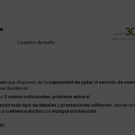
le
3
desde
persona y n
1 cuartos de baño
nas
que disponen de la
capacidad de optar
al
servicio de cam
s
se dividen en:
o
o
2 camas individuales
,
próximas entre sí.
todo todo tipo de detalles
y
prestaciones utilitarias
, desde un
 una
extensa ducha
con
mampara traslucida
.
Fi
.