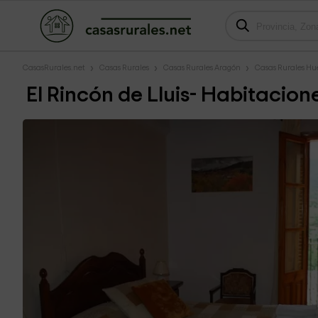
CasasRurales.net
Casas Rurales
Casas Rurales Aragón
Casas Rurales Hu
El Rincón de Lluis- Habitacion