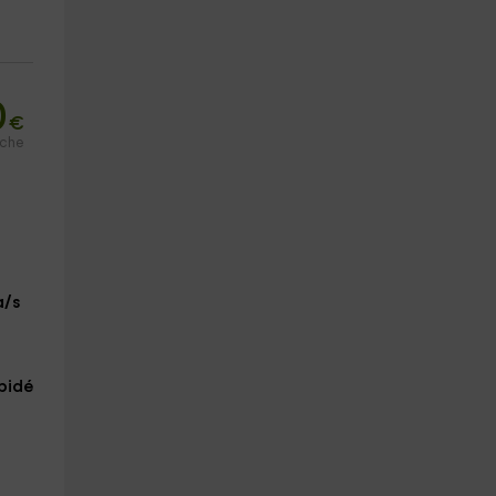
0
€
oche
a/s
bidé