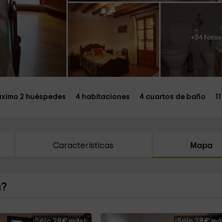
+34 fotos
ximo 2 huéspedes
4 habitaciones
4 cuartos de baño
1
Características
Mapa
a?
¡Sólo 28€ más!
¡Sólo 28€ má