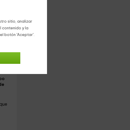
ama
ro sitio, analizar
o
y el
l contenido y la
el botón 'Aceptar'.
ción
un
Sol
bo
de
 que