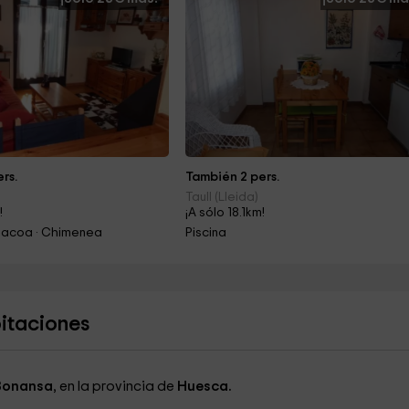
rs.
También 2 pers.
Taull (Lleida)
!
¡A sólo 18.1km!
rbacoa · Chimenea
Piscina
bitaciones
Bonansa
, en la provincia de
Huesca.