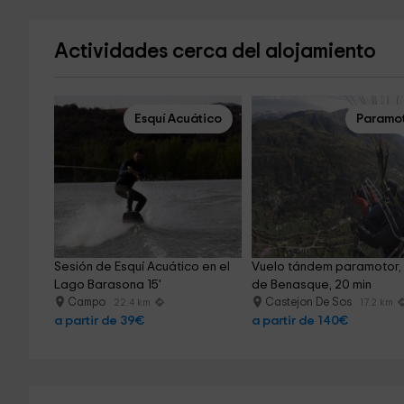
Actividades cerca del alojamiento
Esquí Acuático
Paramo
Sesión de Esquí Acuático en el 
Vuelo tándem paramotor, 
Lago Barasona 15'
de Benasque, 20 min
Campo
Castejon De Sos
22.4 km
17.2 km
a partir de 39€
a partir de 140€