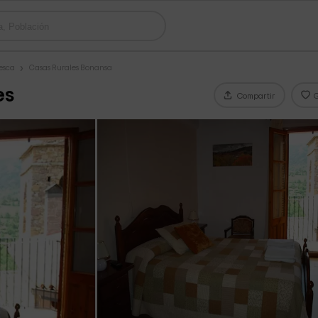
esca
Casas Rurales Bonansa
es
Compartir