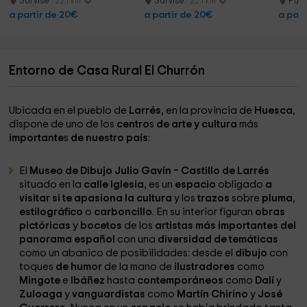
Sarvise
Sarvise
Pueb
22.1 km
22.1 km
a partir de 20€
a partir de 20€
a part
Entorno de Casa Rural El Churrón
Ubicada en el pueblo de
Larrés
, en la provincia de
Huesca
,
dispone de uno de los
centro
s
de arte y cultura
más
importante
s
de nuestro país
:
El
Museo de Dibujo Julio Gavín – Castillo de Larrés
situado en la
calle Iglesia
, es un
espacio
obligado
a
visitar si te apasiona la cultura
y los
trazos
sobre
pluma
,
estilográfico
o
carboncillo
. En su interior figuran
obras
pictóricas
y
bocetos
de los
artistas más importantes del
panorama español
con una
diversidad de temáticas
como un abanico de posibilidades: desde el
dibujo
con
toques
de humor
de la mano de
ilustradores
como
Mingote
e
Ibáñez
hasta
contemporáneos
como
Dalí
y
Zuloaga
y
vanguardistas
como
Martín Chirino
y
José