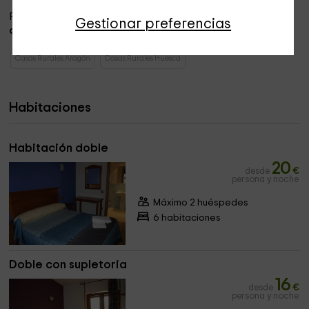
Por último, el
alquiler de la casa
tiene que tener una
Gestionar preferencias
durabilidad igual
o
superior
a
2 noches
.
Casas Rurales Aragón
Casas Rurales Huesca
Habitaciones
Habitación doble
20
desde
€
persona y noche
Máximo 2 huéspedes
6 habitaciones
Doble con supletoria
16
desde
€
persona y noche