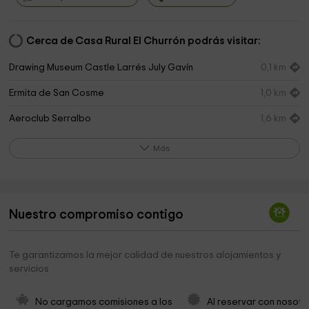
Cerca de Casa Rural El Churrón podrás visitar:
Drawing Museum Castle Larrés July Gavín
0,1 km
Ermita de San Cosme
1,0 km
Aeroclub Serralbo
1,6 km
Iglesia de Nuestra Señora de la Asunción
1,8 km
Más
Iglesia de San Andrés
3,0 km
Iglesia de San Martín
3,2 km
Nuestro compromiso contigo
Igleisa de San Bartolomé de Pardiniella (s XVI)
3,2 km
Ermita de Santa Lucía
3,3 km
Te garantizamos la mejor calidad de nuestros alojamientos y
servicios
Ermita de la Virgen de la Collada
3,4 km
Centro de Interpretación de los Glaciares
3,4 km
No cargamos comisiones a los 
Al reservar con nosotr