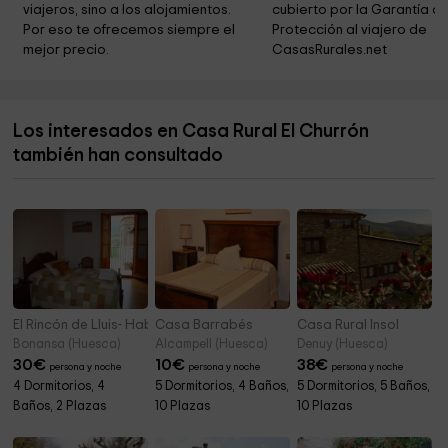
viajeros, sino a los alojamientos. 
cubierto por la Garantía de
Iglesia de San Esteban (s XVII)
4,4 km
Por eso te ofrecemos siempre el 
Protección al viajero de 
mejor precio.
CasasRurales.net
Campo Futbol Sabiñanigo
4,4 km
Pyrenees Park
4,5 km
Los interesados en Casa Rural El Churrón
Ermita de San Julián de Asprilla
4,6 km
también han consultado
Parroquia de Santiago Apóstol
4,6 km
El Rincón de Lluis- Habitaciones
Casa Barrabés
Casa Rural Insol
Bonansa (Huesca)
Alcampell (Huesca)
Denuy (Huesca)
30
€
10
€
38
€
persona y noche
persona y noche
persona y noche
4 Dormitorios, 4
5 Dormitorios, 4 Baños,
5 Dormitorios, 5 Baños,
Baños, 2 Plazas
10 Plazas
10 Plazas