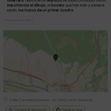
Guerrero
. Nunca en un
espacio
se había brindado tanta
importancia al dibujo
, al
boceto
que han sido y siempre
serán,
los trazos de un primer cuadro
.
Casas Rurales Larres
Calle Carretera Acumuer, s/n
22612
Larres
(
Huesca
)
Compartir ubicación
Generar ruta