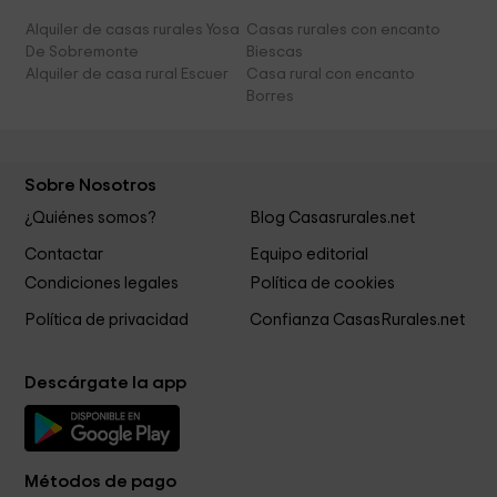
Alquiler de casas rurales Yosa
Casas rurales con encanto
De Sobremonte
Biescas
Alquiler de casa rural Escuer
Casa rural con encanto
Borres
Sobre Nosotros
¿Quiénes somos?
Blog Casasrurales.net
Contactar
Equipo editorial
Condiciones legales
Política de cookies
Política de privacidad
Confianza CasasRurales.net
Descárgate la app
Métodos de pago