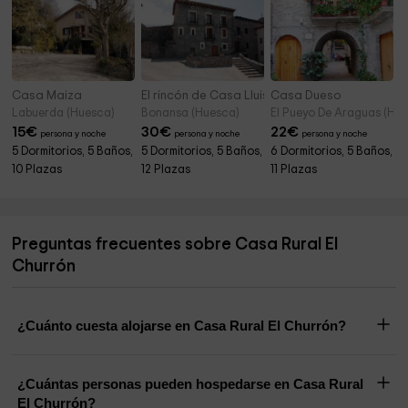
Casa Maiza
El rincón de Casa Lluis
Casa Dueso
Labuerda (Huesca)
Bonansa (Huesca)
El Pueyo De Araguas (Hu
15
€
30
€
22
€
persona y noche
persona y noche
persona y noche
5 Dormitorios, 5 Baños,
5 Dormitorios, 5 Baños,
6 Dormitorios, 5 Baños,
10 Plazas
12 Plazas
11 Plazas
Preguntas frecuentes sobre Casa Rural El
Churrón
¿Cuánto cuesta alojarse en Casa Rural El Churrón?
¿Cuántas personas pueden hospedarse en Casa Rural
El Churrón?