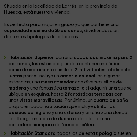
Situada en la localidad de
Larrés
, en la provincia de
Huesca
, está nuestra vivienda.
Es perfecta para viajar en grupo ya que contiene una
capacidad máxima de 35 personas
, dividiéndose en
diferentes tipologías de estancias:
Habitación Superior
: con una
capacidad máxima para 2
personas
, las estancias pueden contener una
única
cama de matrimonio
o incluso
2 individuales totalmente
juntas
per sé. Incluye un
armario colosal
, en algunas
estancias, una
mesa comedor
con diversas
sillas de
madera
y una fantástica
terraza
,
o
si adquirís
una
que se
ubique
en esquina
, hasta
2 fantásticas terrazas
con
unas
vistas maravillosas
. Por último, un
cuarto de baño
propio en cada
habitación
que incluye
utilitarios
básicos de higiene
y una extensa y amplia zona donde
se alberga un
plato de ducha
rodeado por una
corredera mampara
de
forma circúlea.
Habitación Standard
: todas las de esta
tipología
suelen