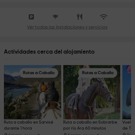
Ver todas las instalaciones y servicios
Actividades cerca del alojamiento
Rutas a Caballo
Rutas a Caballo
Ruta a caballo en Sarvisé 
Ruta a caballo en Sobrarbe 
Vuelo 
durante 1 hora
por río Ara 60 minutos
de Ten